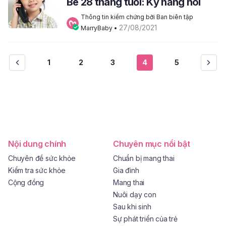
Bé 28 tháng tuổi: Kỹ năng nói
Thông tin kiểm chứng bởi Ban biên tập 
27/08/2021
MarryBaby
 • 
1
2
3
4
5
Nội dung chính
Chuyên mục nổi bật
Chuyên đề sức khỏe
Chuẩn bị mang thai
Kiểm tra sức khỏe
Gia đình
Cộng đồng
Mang thai
Nuôi dạy con
Sau khi sinh
Sự phát triển của trẻ