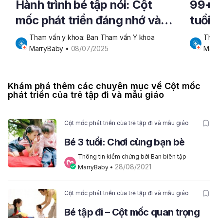
Hành trình bé tập nói: Cột
99+ b
mốc phát triển đáng nhớ và
tuổi 
vai trò của bố mẹ
Tham vấn y khoa: Ban Tham vấn Y khoa 
Tham
MarryBaby
 • 
08/07/2025
Mar
Khám phá thêm các chuyên mục về Cột mốc
phát triển của trẻ tập đi và mẫu giáo
Cột mốc phát triển của trẻ tập đi và mẫu giáo
Bé 3 tuổi: Chơi cùng bạn bè
Thông tin kiểm chứng bởi Ban biên tập 
28/08/2021
MarryBaby
 • 
Cột mốc phát triển của trẻ tập đi và mẫu giáo
Bé tập đi – Cột mốc quan trọng