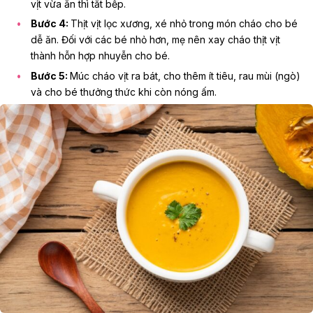
vịt vừa ăn thì tắt bếp.
Bước 4:
Thịt vịt lọc xương, xé nhỏ trong món cháo cho bé
dễ ăn. Đối với các bé nhỏ hơn, mẹ nên xay cháo thịt vịt
thành hỗn hợp nhuyễn cho bé.
Bước 5:
Múc cháo vịt ra bát, cho thêm ít tiêu, rau mùi (ngò)
và cho bé thưởng thức khi còn nóng ấm.