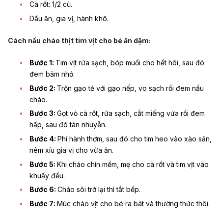
Cà rốt: 1/2 củ.
Dầu ăn, gia vị, hành khô.
Cách nấu cháo thịt tim vịt cho bé ăn dặm:
Bước 1:
Tim vịt rửa sạch, bóp muối cho hết hôi, sau đó
đem băm nhỏ.
Bước 2:
Trộn gạo tẻ với gạo nếp, vo sạch rồi đem nấu
cháo.
Bước 3:
Gọt vỏ cà rốt, rửa sạch, cắt miếng vừa rồi đem
hấp, sau đó tán nhuyễn.
Bước 4:
Phi hành thơm, sau đó cho tim heo vào xào săn,
nêm xíu gia vị cho vừa ăn.
Bước 5:
Khi cháo chín mềm, mẹ cho cà rốt và tim vịt vào
khuấy đều.
Bước 6:
Cháo sôi trở lại thì tắt bếp.
Bước 7:
Múc cháo vịt cho bé ra bát và thường thức thôi.