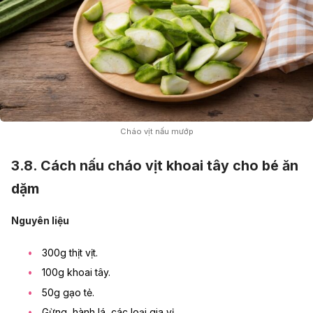
Cháo vịt nấu mướp
3.8. Cách nấu cháo vịt khoai tây cho bé ăn
dặm
Nguyên liệu
300g thịt vịt.
100g
khoai tây
.
50g gạo tẻ.
Gừng, hành lá, các loại gia vị.