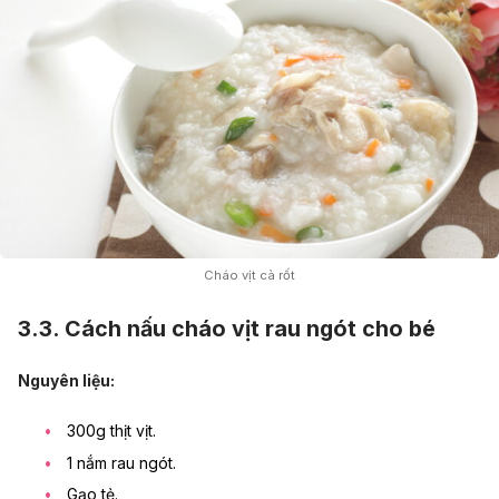
Cháo vịt cà rốt
3.3. Cách nấu cháo vịt rau ngót cho bé
Nguyên liệu:
300g thịt vịt.
1 nắm rau ngót.
Gạo tẻ.