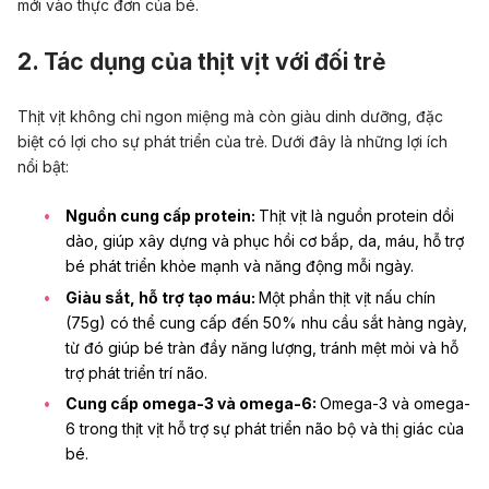
mới vào thực đơn của bé.
2. Tác dụng của thịt vịt với đối trẻ
Thịt vịt không chỉ ngon miệng mà còn giàu dinh dưỡng, đặc
biệt có lợi cho sự phát triển của trẻ. Dưới đây là những lợi ích
nổi bật:
Nguồn cung cấp
protein
:
Thịt vịt là nguồn protein dồi
dào, giúp xây dựng và phục hồi cơ bắp, da, máu, hỗ trợ
bé phát triển khỏe mạnh và năng động mỗi ngày.
Giàu sắt, hỗ trợ tạo máu:
Một phần thịt vịt nấu chín
(75g) có thể cung cấp đến 50% nhu cầu sắt hàng ngày,
từ đó giúp bé tràn đầy năng lượng, tránh mệt mỏi và hỗ
trợ
phát triển trí não
.
Cung cấp omega-3 và omega-6:
Omega-3
và omega-
6 trong thịt vịt hỗ trợ sự phát triển não bộ và
thị giác
của
bé.