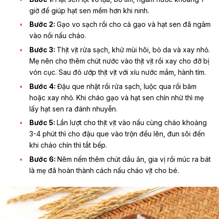
giờ để giúp hạt sen mềm hơn khi ninh.
Bước 2:
Gạo vo sạch rồi cho cả gạo và hạt sen đã ngâm
vào nồi nấu cháo.
Bước 3:
Thịt vịt rửa sạch, khử mùi hôi, bỏ da và xay nhỏ.
Mẹ nên cho thêm chút nước vào thịt vịt rồi xay cho đỡ bị
vón cục. Sau đó ướp thịt vịt với xíu nước mắm, hành tím.
Bước 4:
Đậu que nhặt rồi rửa sạch, luộc qua rồi băm
hoặc xay nhỏ. Khi cháo gạo và hạt sen chín nhừ thì mẹ
lấy hạt sen ra đánh nhuyễn.
Bước 5:
Lần lượt cho thịt vịt vào nấu cùng cháo khoảng
3-4 phút thì cho đậu que vào trộn đều lên, đun sôi đến
khi cháo chín thì tắt bếp.
Bước 6:
Nêm nếm thêm chút dầu ăn, gia vị rồi múc ra bát
là mẹ đã hoàn thành
cách nấu cháo vịt cho bé
.