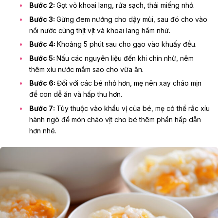
Bước 2:
Gọt vỏ khoai lang, rửa sạch, thái miếng nhỏ.
Bước 3:
Gừng đem nướng cho dậy mùi, sau đó cho vào
nồi nước cùng thịt vịt và khoai lang hầm nhừ.
Bước 4:
Khoảng 5 phút sau cho gạo vào khuấy đều.
Bước 5:
Nấu các nguyên liệu đến khi chín nhừ, nêm
thêm xíu nước mắm sao cho vừa ăn.
Bước 6:
Đối với các bé nhỏ hơn, mẹ nên xay cháo mịn
để con dễ ăn và hấp thu hơn.
Bước 7:
Tùy thuộc vào khẩu vị của bé, mẹ có thể rắc xíu
hành ngò để món cháo vịt cho bé thêm phần hấp dẫn
hơn nhé.