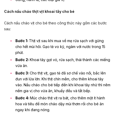
Cách nấu cháo thịt vịt khoai tây cho bé
Cách nấu cháo vịt cho bé theo công thức này gồm các bước
sau:
Bước 1:
Thịt vịt sau khi mua về mẹ rửa sạch với gừng
cho hết mùi hôi. Gạo tẻ vo kỹ, ngâm với nước trong 15
phút.
Bước 2:
Khoai tây gọt vỏ, rửa sạch, thái thành các miếng
vừa ăn.
Bước 3:
Cho thịt vịt, gạo tẻ đã sơ chế vào nồi, bắc lên
đun với lửa lớn. Khi thịt chín mềm, cho thêm khoai tây
vào. Nấu cháo cho bé tiếp đến khi khoai tây nhừ thì nêm
nếm gia vị cho vừa ăn, khuấy đều và tắt bếp.
Bước 4:
Múc cháo thịt vịt ra bát, cho thêm một ít hành
hoa và tiêu để món cháo dậy mùi thơm rồi cho bé ăn
ngay khi đang nóng.