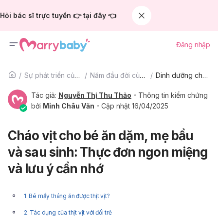
Hỏi bác sĩ trực tuyến 👉 tại đây 👈
Đăng nhập
Sự phát triển của trẻ
Năm đầu đời của bé
Dinh dưỡng cho bé
Tác giả:
Nguyễn Thị Thu Thảo
Thông tin kiểm chứng
bởi
Minh Châu Văn
Cập nhật 16/04/2025
Cháo vịt cho bé ăn dặm, mẹ bầu
và sau sinh: Thực đơn ngon miệng
và lưu ý cần nhớ
1. Bé mấy tháng ăn được thịt vịt?
2. Tác dụng của thịt vịt với đối trẻ