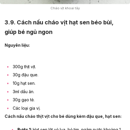
Cháo vịt khoai tây
3.9.
Cách nấu cháo vịt hạt sen béo bùi,
giúp bé ngủ ngon
Nguyên liệu:
300g thịt vịt.
30g đậu que.
10g
hạt sen.
3ml dầu ăn.
30g gạo tẻ.
Các loại gia vị.
Cách nấu cháo thịt vịt cho bé dùng kèm đậu que, hạt sen:
Bước 1:
Hạt sen lột vỏ lụa, bỏ tim, ngâm nước khoảng 1