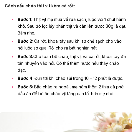
Cách nấu cháo thịt vịt kèm cà rốt:
Bước 1:
Thịt vịt mẹ mua về rửa sạch, luộc với 1 chút hành
khô. Sau đó lọc lấy phần thịt và cân lên được 30g là đạt.
Băm nhỏ.
Bước 2:
Cà rốt, khoai tây sau khi sơ chế sạch cho vào
nồi luộc sơ qua. Rồi cho ra bát nghiền nát.
Bước 3:
Cho toàn bộ cháo, thịt vịt và cà rốt, khoai tây đã
tán nhuyễn vào nồi. Có thể thêm nước nếu thấy cháo
đặc.
Bước 4:
Đun tới khi cháo sủi trong 10 – 12 phút là được.
Bước 5:
Bắc cháo ra ngoài, mẹ nêm thêm 2 thìa cà phê
dầu ăn để bé ăn cháo vịt tăng cân tốt hơn mẹ nhé.