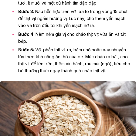
tươi, ít muối và một củ hành tím đập dập.
Bước 3:
Nấu hỗn hợp trên với lửa to trong vòng 15 phút
để thịt vịt ngấm hương vị. Lúc này, cho thêm yến mạch
vào và trộn đều tới khi yến mạch nở ra.
Bước 4:
Nêm nếm gia vị cho cháo thịt vịt vừa ăn và tắt
bếp.
Bước 5:
Vớt phần thịt vịt ra, băm nhỏ hoặc xay nhuyễn
tùy theo khả năng ăn thô của bé. Múc cháo ra bát, cho
thịt vịt để lên trên, thêm xíu hành, rau mùi (ngò), tiêu cho
bé thưởng thức ngay thành quả cháo thịt vịt.