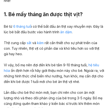
nhé!
1. Bé mấy tháng ăn được thịt vịt?
Bé từ
6 tháng tuổ
i có thể bắt đầu ăn thịt xay nhuyễn mịn. Đây là
lúc bé bắt đầu bước vào hành trình
ăn dặm
.
Thịt cung cấp
sắt
và
kẽm
rất cần thiết cho sự phát triển của
con. Tuy nhiên, thịt vịt có phần dai và khó tiêu hơn so với thịt
gà hay heo.
Vì vậy, bố mẹ nên đợi đến khi bé tầm 9-10 tháng tuổi,
hệ tiêu
hóa
ổn định hơn rồi hãy giới thiệu món này cho bé. Ngoài ra, với
những hình thức chế biến như nướng, hun khói, mẹ cần đợi cho
đến khi bé được 1 tuổi mới cho bé ăn thịt vịt nhé.
Lần đầu cho bé thử món mới, bạn chỉ nên cho con ăn một
lượng nhỏ và theo dõi phản ứng của bé trong 3-5 ngày. Bố mẹ
cũng đừng quên tham khảo ý kiến bác sĩ trước khi thêm món