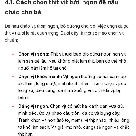
4.1. Cách chọn thịt vịt tươi ngon để nấu
cháo cho bé
Để nấu cháo vịt thơm ngon, bổ dưỡng cho bé, việc chọn được
thịt vịt tươi là rất quan trọng. Dưới đây là một số mẹo chọn vịt
chuẩn:
Chọn vịt sống:
Thịt vịt tươi bao giờ cũng ngon hơn vịt
làm sẵn để lâu. Nếu không biết làm thịt, bạn có thể nhờ
người bán làm hộ tại chỗ.
Chọn vịt khỏe mạnh:
Vịt ngon thường có hai cánh ép
sát thân, lông mượt, mắt nhanh nhẹn. Tránh chọn vịt có
lông xù, diều cứng, cánh rũ xuống vì có thể là vịt bị
bệnh.
Dáng vịt ngon:
Chọn vịt có mút hai cánh đan vừa đủ,
mình béo, ức và phao câu tròn, da cổ và bụng dày.
Tránh chọn vịt non (mỏ to, mềm), vì thịt nhão, nhiều lông
tơ khó làm sạch. Vịt già (mỏ nhỏ, cứng) sẽ ngon và chắc
thịt hơn.