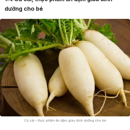
dưỡng cho bé
Củ cải – thực phẩm ăn dặm giàu dinh dưỡng cho bé