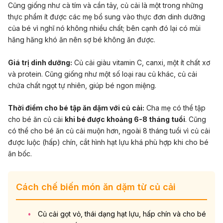
Cũng giống như cà tím và cần tây, củ cải là một trong những
thực phẩm ít được các mẹ bổ sung vào thực đơn dinh dưỡng
của bé vì nghĩ nó không nhiều chất; bên cạnh đó lại có mùi
hăng hăng khó ăn nên sợ bé không ăn được.
Giá trị dinh dưỡng:
Củ cải giàu vitamin C, canxi, một ít chất xơ
và protein. Cũng giống như một số loại rau củ khác, củ cải
chứa chất ngọt tự nhiên, giúp bé ngon miệng.
Thời điểm cho bé tập ăn dặm với củ cải:
Cha mẹ có thể tập
cho bé ăn củ cải
khi bé được khoảng 6-8 tháng tuổi
. Cũng
có thể cho bé ăn củ cải muộn hơn, ngoài 8 tháng tuổi vì củ cải
được luộc (hấp) chín, cắt hình hạt lựu khá phù hợp khi cho bé
ăn bốc.
Cách chế biến món ăn dặm từ củ cải
Củ cải gọt vỏ, thái dạng hạt lựu, hấp chín và cho bé