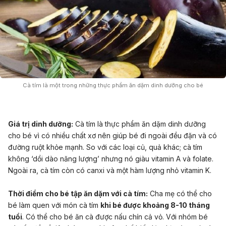
Cà tím là một trong những thực phẩm ăn dặm dinh dưỡng cho bé
Giá trị dinh dưỡng:
Cà tím là thực phẩm ăn dặm dinh dưỡng
cho bé vì có nhiều chất xơ nên giúp bé đi ngoài đều đặn và có
đường ruột khỏe mạnh. So với các loại củ, quả khác; cà tím
không ‘dồi dào năng lượng’ nhưng nó giàu vitamin A và folate.
Ngoài ra, cà tím còn có canxi và một hàm lượng nhỏ vitamin K.
Thời điểm cho bé tập ăn dặm với cà tím:
Cha mẹ có thể cho
bé làm quen với món cà tím
khi bé được khoảng 8-10 tháng
tuổi
. Có thể cho bé ăn cà được nấu chín cả vỏ. Với nhóm bé