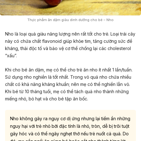
Thực phẩm ăn dặm giàu dinh dưỡng cho bé – Nho
Nho là loại quả giàu năng lượng nên rất tốt cho trẻ. Loại trái cây
này có chứa chất flavonoid giúp khỏe tim, tăng cường sức đề
kháng, thải độc tố và bảo vệ cơ thể chống lại các cholesterol
“xấu”.
Khi cho bé ăn dặm, mẹ có thể cho trẻ ăn nho ít nhất 1 lần/tuần.
Sử dụng nho nghiền là tốt nhất. Trong vỏ quả nho chứa nhiều
chất có khả năng kháng khuẩn; nên mẹ có thể nghiền lẫn vỏ.
Khi bé từ 10 tháng tuổi, mẹ có thể tách quả nho thành những
miếng nhỏ, bỏ hạt và cho bé tập ăn bốc.
Nho không gây ra nguy cơ dị ứng nhưng lại tiềm ẩn những
nguy hại với trẻ nhỏ bởi đặc tính là nhỏ, tròn, dễ bị trôi tuột
gây hóc và có thể ngây nghẹt thở nếu trẻ nuốt cả quả. Do