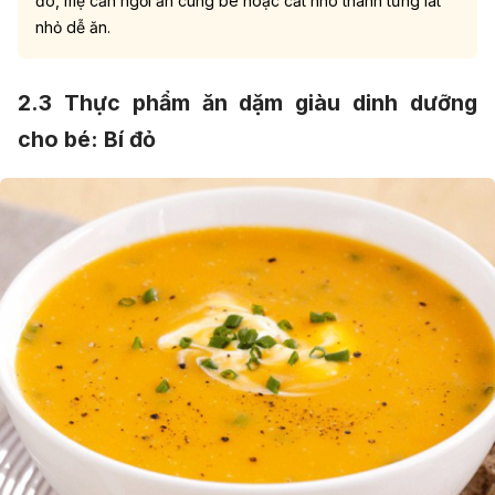
đó, mẹ cần ngồi ăn cùng bé hoặc cắt nho thành từng lát
nhỏ dễ ăn.
2.3 T
hực phẩm ăn dặm giàu dinh dưỡng
cho bé:
Bí đỏ