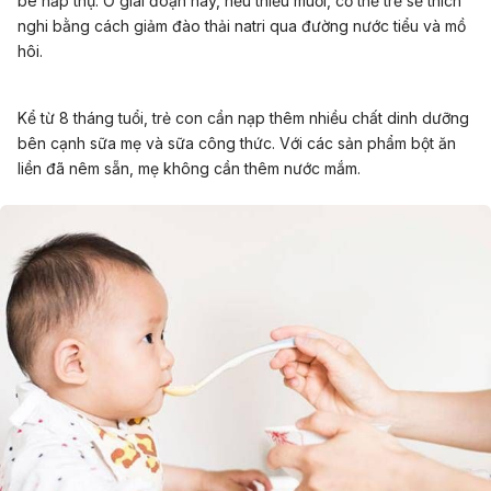
bé hấp thụ. Ở giai đoạn này, nếu thiếu muối, cơ thể trẻ sẽ thích
nghi bằng cách giảm đào thải natri qua đường nước tiểu và mồ
hôi.
Kể từ 8 tháng tuổi, trẻ con cần nạp thêm nhiều chất dinh dưỡng
bên cạnh sữa mẹ và sữa công thức. Với các sản phẩm bột ăn
liền đã nêm sẵn, mẹ không cần thêm nước mắm.