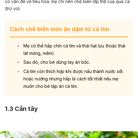
có vấn đề về tiêu hóa; mẹ chỉ nên chế biến lớp thịt của quả cà
(trừ vỏ).
Cách chế biến món ăn dặm từ cà tím
Mẹ có thể hấp chín cà tím và thái hạt lựu (hoặc thái
lát mỏng, mềm).
Sau đó, cho bé dùng tay ăn bốc.
Cà tím còn thích hợp khi được nấu thành nước sốt
hoặc nướng nhưng hấp là cách tốt nhất nếu mẹ
muốn cho bé tập ăn cà tím.
1.3 Cần tây