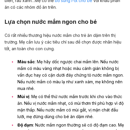
biển, rau xanh…Mẹ có thể
bổ sung i-ốt cho bé
với khẩu phần
ăn có các nhóm đồ ăn trên.
Lựa chọn nước mắm ngon cho bé
Có rất nhiều thương hiệu nước mắm cho trẻ ăn dặm trên thị
trường. Mẹ cần lưu ý các tiêu chí sau để chọn được nhãn hiệu
tốt, an toàn cho con cưng.
Màu sắc
: Mẹ hãy dốc ngược chai mắm lên. Nếu nước
mắm có màu vàng nhạt hoặc màu cánh gián không bị
vẩn đục hay có cặn dưới đáy chứng tỏ nước mắm ngon.
Nếu nước mắm có màu lạ như xanh xám, mẹ không nên
mua nhé.
Mùi vị
: Mẹ có thể thử nước mắm trước khi cho vào thức
ăn. Nếu vị nước mắm nhạt, có mùi thơm thì phù hợp vì độ
mặn thấp. Nếu nước mắm có mùi gắt, vị mặn chát đầu
lưỡi, mẹ đừng dùng cho bé ăn dặm nhé.
Độ đạm
: Nước mắm ngon thường sẽ có độ đạm cao. Mẹ