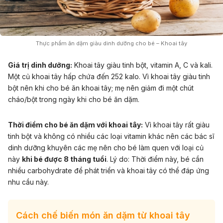
Thực phẩm ăn dặm giàu dinh dưỡng cho bé – Khoai tây
Giá trị dinh dưỡng:
Khoai tây giàu tinh bột, vitamin A, C và kali.
Một củ khoai tây hấp chứa đến 252 kalo. Vì khoai tây giàu tinh
bột nên khi cho bé ăn khoai tây; mẹ nên giảm đi một chút
cháo/bột trong ngày khi cho bé ăn dặm.
Thời điểm cho bé ăn dặm với khoai tây:
Vì khoai tây rất giàu
tinh bột và không có nhiều các loại vitamin khác nên các bác sĩ
dinh dưỡng khuyên các mẹ nên cho bé làm quen với loại củ
này
khi bé được 8 tháng tuổi
. Lý do: Thời điểm này, bé cần
nhiều carbohydrate để phát triển và khoai tây có thể đáp ứng
nhu cầu này.
Cách chế biến món ăn dặm từ khoai tây