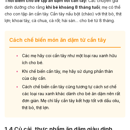
Thời điểm cho bé tập ăn dặm với cần tây:
Các chuyên gia
dinh dưỡng cho rằng
khi bé khoảng 8 tháng tuổi
; mẹ có thể
cho con tập ăn cần tây. Cần tây nấu bột (cháo) với thịt bò, thịt
lợn; khoai tây, cà chua, cà rốt; hải sản… cho bé từ 8 tháng.
Cách chế biến món ăn dặm từ cần tây
Các mẹ hãy coi cần tây như một loại rau xanh hữu
ích cho bé.
Khi chế biến cần tây, mẹ hãy sử dụng phần thân
của cây cần.
Cách chế biến cần tây cũng tương tự cách sơ chế
các loại rau xanh khác dành cho bé ăn dặm nên rất
đơn giản. Mẹ chỉ lấy cần tây kết hợp tốt với dầu oliu,
thịt bò, thịt lợn.
1.4 Củ cải, thực phẩm ăn dặm giàu dinh