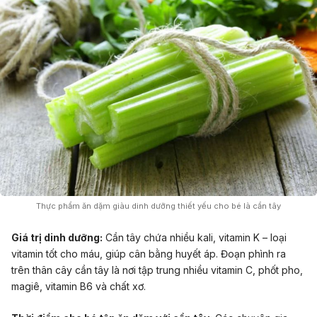
Thực phẩm ăn dặm giàu dinh dưỡng thiết yếu cho bé là cần tây
Giá trị dinh dưỡng:
Cần tây chứa nhiều kali, vitamin K – loại
vitamin tốt cho máu, giúp cân bằng huyết áp. Đoạn phình ra
trên thân cây cần tây là nơi tập trung nhiều vitamin C, phốt pho,
magiê, vitamin B6 và chất xơ.