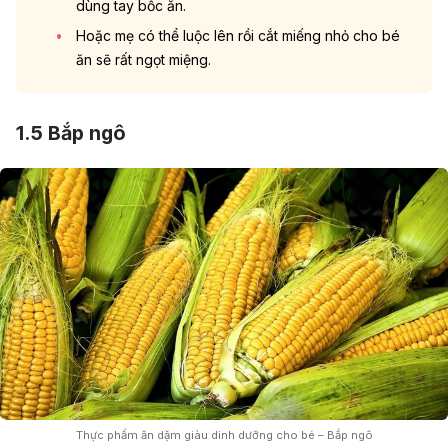
dùng tay bốc ăn.
Hoặc mẹ có thể luộc lên rồi cắt miếng nhỏ cho bé
ăn sẽ rất ngọt miệng.
1.5 Bắp ngô
Thực phẩm ăn dặm giàu dinh dưỡng cho bé – Bắp ngô