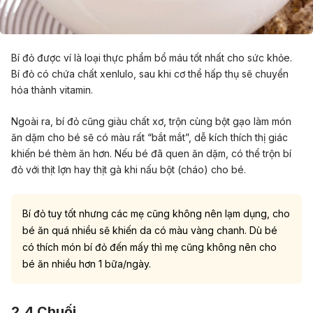
Bí đỏ được ví là loại thực phẩm bổ máu tốt nhất cho sức khỏe.
Bí đỏ có chứa chất xenlulo, sau khi cơ thể hấp thụ sẽ chuyển
hóa thành vitamin.
Ngoài ra, bí đỏ cũng giàu chất xơ, trộn cùng bột gạo làm món
ăn dặm cho bé sẽ có màu rất “bắt mắt”, dễ kích thích thị giác
khiến bé thèm ăn hơn. Nếu bé đã quen ăn dặm, có thể trộn bí
đỏ với thịt lợn hay thịt gà khi nấu bột (cháo) cho bé.
Bí đỏ tuy tốt nhưng các mẹ cũng không nên lạm dụng, cho
bé ăn quá nhiều sẽ khiến da có màu vàng chanh. Dù bé
có thích món bí đỏ đến mấy thì mẹ cũng không nên cho
bé ăn nhiều hơn 1 bữa/ngày.
2.4 Chuối