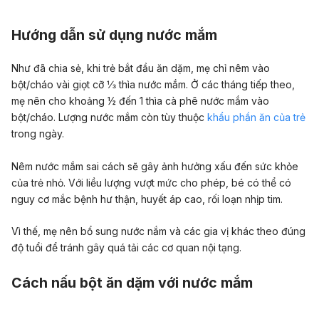
Hướng dẫn sử dụng nước mắm
Như đã chia sẻ, khi trẻ bắt đầu ăn dặm, mẹ chỉ nêm vào
bột/cháo vài giọt cỡ ⅓ thìa nước mắm. Ở các tháng tiếp theo,
mẹ nên cho khoảng ½ đến 1 thìa cà phê nước mắm vào
bột/cháo. Lượng nước mắm còn tùy thuộc
khẩu phần ăn của trẻ
trong ngày.
Nêm nước mắm sai cách sẽ gây ảnh hưởng xấu đến sức khỏe
của trẻ nhỏ. Với liều lượng vượt mức cho phép, bé có thể có
nguy cơ mắc bệnh hư thận, huyết áp cao, rối loạn nhịp tim.
Vì thế, mẹ nên bổ sung nước nắm và các gia vị khác theo đúng
độ tuổi để tránh gây quá tải các cơ quan nội tạng.
Cách nấu bột ăn dặm với nước mắm