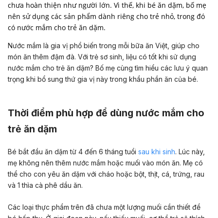
chưa hoàn thiện như người lớn. Vì thế, khi bé ăn dặm, bố mẹ
nên sử dụng các sản phẩm dành riêng cho trẻ nhỏ, trong đó
có nước mắm cho trẻ ăn dặm.
Nước mắm là gia vị phổ biến trong mỗi bữa ăn Việt, giúp cho
món ăn thêm đậm đà. Với trẻ sơ sinh, liệu có tốt khi sử dụng
nước mắm cho trẻ ăn dặm? Bố mẹ cùng tìm hiểu các lưu ý quan
trọng khi bổ sung thứ gia vị này trong khẩu phần ăn của bé.
Thời điểm phù hợp để dùng nước mắm cho
trẻ ăn dặm
Bé bắt đầu ăn dặm từ 4 đến 6 tháng tuổi
sau khi sinh
. Lúc này,
mẹ không nên thêm nước mắm hoặc muối vào món ăn. Mẹ có
thể cho con yêu ăn dặm với cháo hoặc bột, thịt, cá, trứng, rau
và 1 thìa cà phê dầu ăn.
Các loại thực phẩm trên đã chưa một lượng muối cần thiết để