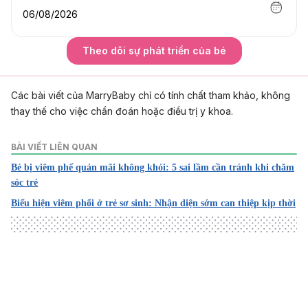
06/08/2026
Theo dõi sự phát triển của bé
Các bài viết của MarryBaby chỉ có tính chất tham khảo, không
thay thế cho việc chẩn đoán hoặc điều trị y khoa.
BÀI VIẾT LIÊN QUAN
Bé bị viêm phế quản mãi không khỏi: 5 sai lầm cần tránh khi chăm
sóc trẻ
Biểu hiện viêm phổi ở trẻ sơ sinh: Nhận diện sớm can thiệp kịp thời
Loading