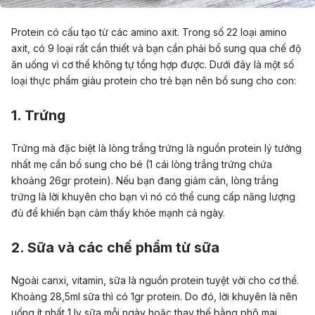
Protein có cấu tạo từ các amino axit. Trong số 22 loại amino
axit, có 9 loại rất cần thiết và bạn cần phải bổ sung qua chế độ
ăn uống vì cơ thể không tự tổng hợp được. Dưới đây là một số
loại thực phẩm giàu protein cho trẻ bạn nên bổ sung cho con:
1. Trứng
Trứng mà đặc biệt là lòng trắng trứng là nguồn protein lý tưởng
nhất mẹ cần bổ sung cho bé (1 cái lòng trắng trứng chứa
khoảng 26gr protein). Nếu bạn đang giảm cân, lòng trắng
trứng là lời khuyên cho bạn vì nó có thể cung cấp năng lượng
đủ để khiến bạn cảm thấy khỏe mạnh cả ngày.
2. Sữa và các chế phẩm từ sữa
Ngoài canxi, vitamin, sữa là nguồn protein tuyệt vời cho cơ thể.
Khoảng 28,5ml sữa thì có 1gr protein. Do đó, lời khuyên là nên
uống ít nhất 1 ly sữa mỗi ngày hoặc thay thế bằng phô mai,