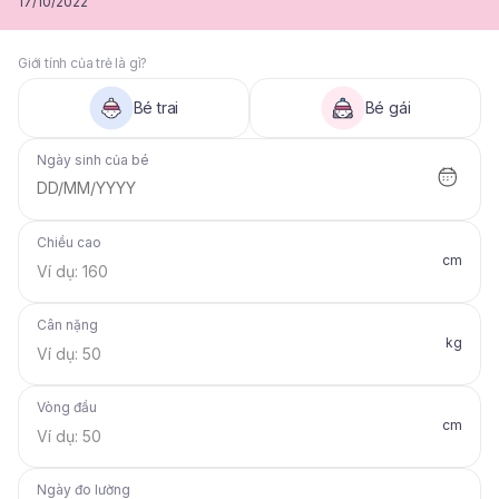
17/10/2022
Giới tính của trẻ là gì?
Bé trai
Bé gái
Ngày sinh của bé
DD/MM/YYYY
Chiều cao
cm
Cân nặng
kg
Vòng đầu
cm
Ngày đo lường