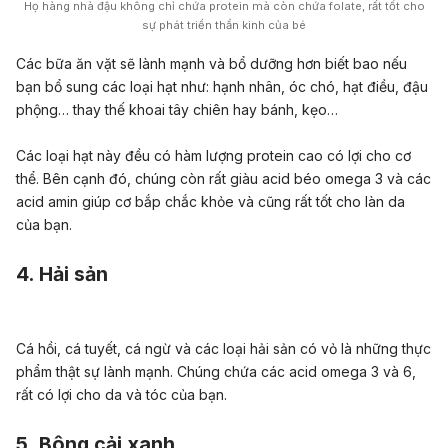
Họ hàng nhà đậu không chỉ chứa protein mà còn chứa folate, rất tốt cho
sự phát triển thần kinh của bé
Các bữa ăn vặt sẽ lành mạnh và bổ dưỡng hơn biết bao nếu
bạn bổ sung các loại hạt như: hạnh nhân, óc chó, hạt điều, đậu
phộng… thay thế khoai tây chiên hay bánh, kẹo…
Các loại hạt này đều có hàm lượng protein cao có lợi cho cơ
thể. Bên cạnh đó, chúng còn rất giàu acid béo omega 3 và các
acid amin giúp cơ bắp chắc khỏe và cũng rất tốt cho làn da
của bạn.
4. Hải sản
Cá hồi, cá tuyết, cá ngừ và các loại hải sản có vỏ là những thực
phẩm thật sự lành mạnh. Chúng chứa các acid omega 3 và 6,
rất có lợi cho da và tóc của bạn.
5. Bông cải xanh