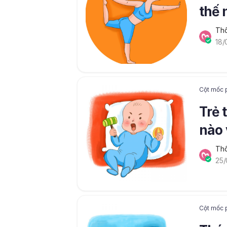
thế 
Thô
18/
Cột mốc p
Trẻ 
nào 
Thô
25/
Cột mốc p