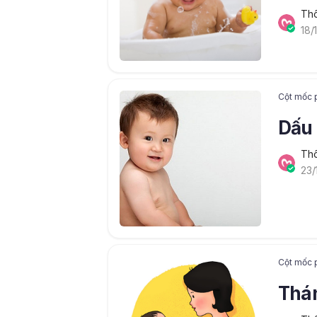
Thô
18/
Cột mốc p
Dấu 
Thô
23/
Cột mốc p
Thán