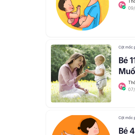
Thô
09/
Cột mốc p
Bé 1
Muố
nắm
Thô
07/
Cột mốc p
Bé 4