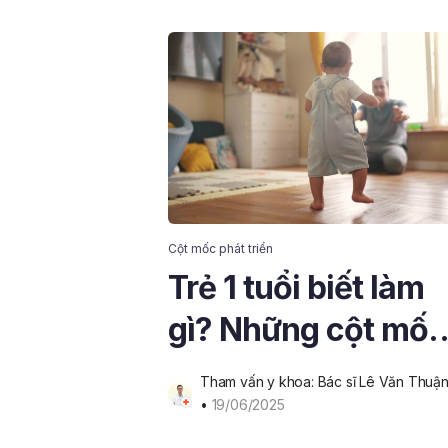
Cột mốc phát triển
Trẻ 1 tuổi biết làm
gì? Những cột mốc
và cách chăm sóc
Tham vấn y khoa: Bác sĩ Lê Văn Thuậ
trẻ 1 tuổi
• 
19/06/2025