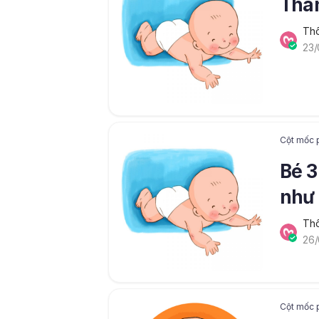
Thán
Thô
23/
Cột mốc p
Bé 3
như 
Thô
26/
Cột mốc p