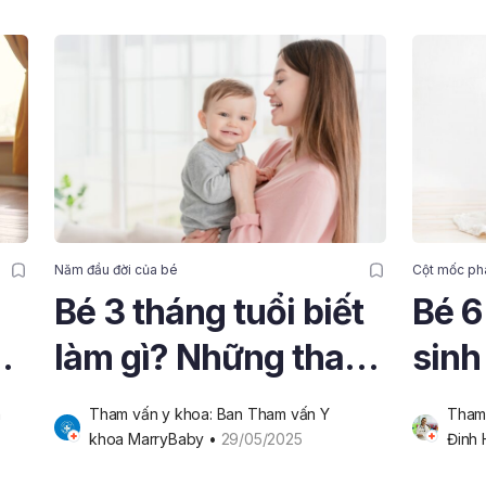
Năm đầu đời của bé
Cột mốc phá
Bé 3 tháng tuổi biết
Bé 6
làm gì? Những thay
sinh
đổi quan trọng bố
ăn d
n
Tham vấn y khoa: Ban Tham vấn Y 
Tham 
mẹ nên biết
triển
khoa MarryBaby
 • 
29/05/2025
Đinh