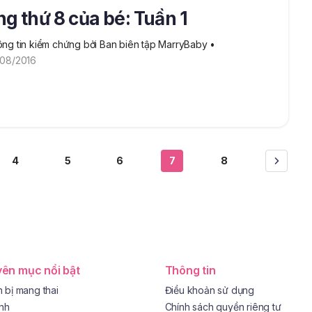
g thứ 8 của bé: Tuần 1
ng tin kiểm chứng bởi Ban biên tập MarryBaby
 • 
08/2016
4
5
6
7
8
ên mục nổi bật
Thông tin
 bị mang thai
Điều khoản sử dụng
ình
Chính sách quyền riêng tư