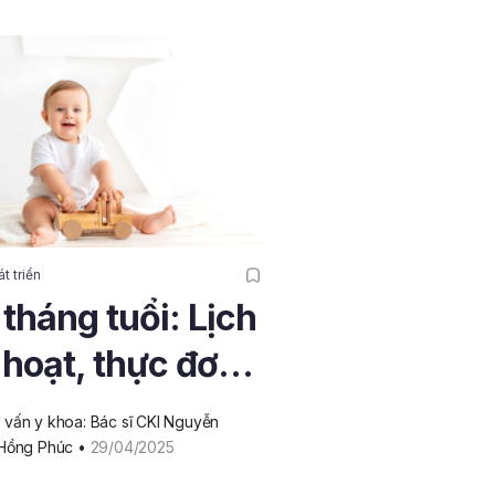
t triển
 tháng tuổi: Lịch
 hoạt, thực đơn
ặm và sự phát
vấn y khoa: Bác sĩ CKI Nguyễn 
 Hồng Phúc
 • 
29/04/2025