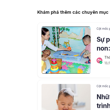
Khám phá thêm các chuyên mục v
Cột mốc p
Sự p
non:
(AD
Thô
18/
Cột mốc p
Nhữn
trìn