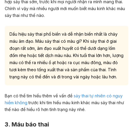
hợp sảy thai sớm, trước khi mọi người nhận ra mình mang thai.
Chính vì vậy mà nhiều người mới muốn biết máu kinh khác máu
sảy thai như thế nào.
Dấu hiệu sảy thai phổ biến và dễ nhận biến nhất là chảy
máu âm đạo. Máu sảy thai có màu gì? Khi sảy thai ở giai
đoạn rất sớm, âm đạo xuất huyết có thể dưới dạng lốm
đốm nhẹ hoặc tiết dịch màu nâu. Khi tuổi thai lớn hơn, lượng
máu có thể ra nhiều ồ ạt hoặc ra cục máu đông, màu đỏ
tươi kèm theo tống xuất thai và sản phẩm của thai. Tình
trạng này có thể đến và đi trong vài ngày hoặc lâu hơn.
Bạn có thể tìm hiểu thêm về vấn đề
sảy thai tự nhiên có nguy
hiểm không
trước khi tìm hiểu máu kinh khác máu sảy thai như
thế nào để hiểu rõ hơn tình trạng này nhé.
3. Máu báo thai