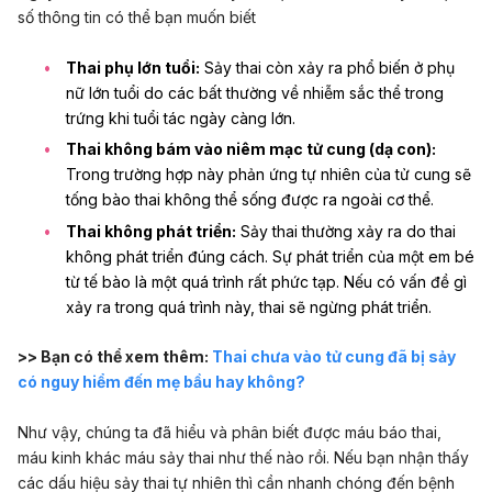
số thông tin có thể bạn muốn biết
Thai phụ lớn tuổi:
Sảy thai còn xảy ra phổ biến ở phụ
nữ lớn tuổi do các bất thường về nhiễm sắc thể trong
trứng khi tuổi tác ngày càng lớn
.
Thai không bám vào niêm mạc tử cung (dạ con):
Trong trường hợp này phản ứng tự nhiên của tử cung sẽ
tống bào thai không thể sống được ra ngoài cơ thể.
Thai không phát triển:
Sảy thai thường xảy ra do thai
không phát triển đúng cách
. Sự phát triển của một em bé
từ tế bào là một quá trình rất phức tạp. Nếu có vấn đề gì
xảy ra trong quá trình này, thai sẽ ngừng phát triển.
>> Bạn có thể xem thêm:
Thai chưa vào tử cung đã bị sảy
có nguy hiểm đến mẹ bầu hay không?
Như vậy, chúng ta đã hiểu và phân biết được máu báo thai,
máu kinh khác máu sảy thai như thế nào rồi. Nếu bạn nhận thấy
các dấu hiệu sảy thai tự nhiên thì cần nhanh chóng đến bệnh