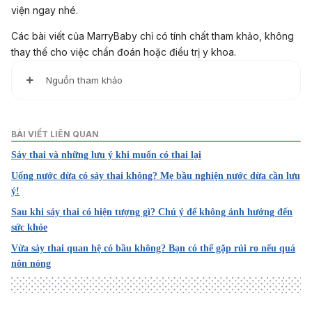
viện ngay nhé.
Các bài viết của MarryBaby chỉ có tính chất tham khảo, không
thay thế cho việc chẩn đoán hoặc điều trị y khoa.
Nguồn tham khảo
1. Miscarriage
https://www.betterhealth.vic.gov.au/health/healthyliving/mi
BÀI VIẾT LIÊN QUAN
scarriage#causes-of-a-miscarriage
Sảy thai và những lưu ý khi muốn có thai lại
Truy cập ngày 16/01/2024
Uống nước dừa có sảy thai không? Mẹ bầu nghiện nước dừa cần lưu
2. Miscarriage
ý!
https://www.nhs.uk/conditions/miscarriage/
Sau khi sảy thai có hiện tượng gì? Chú ý để không ảnh hưởng đến
Truy cập ngày 16/01/2024
sức khỏe
3. What are the Signs of Early Miscarriage?
Vừa sảy thai quan hệ có bầu không? Bạn có thể gặp rủi ro nếu quá
https://health.ucdavis.edu/obgyn/specialties/family-
nôn nóng
planning/early-pregnancy-miscarriage/signs-early-
miscarriage#
Truy cập ngày 16/01/2024