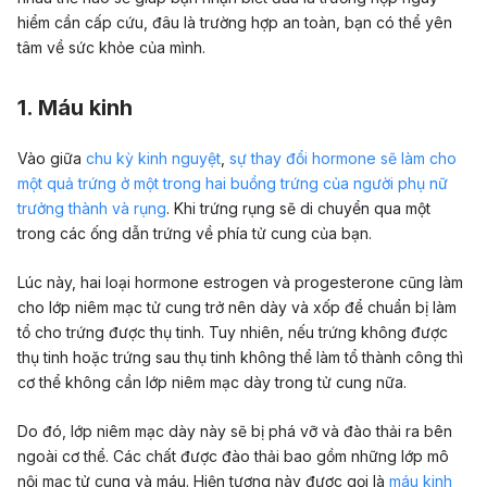
hiểm cần cấp cứu, đâu là trường hợp an toàn, bạn có thể yên
tâm về sức khỏe của mình.
1. Máu kinh
Vào giữa
chu kỳ kinh nguyệt
,
sự thay đổi hormone sẽ làm cho
một quả trứng ở một trong hai buồng trứng của người phụ nữ
trưởng thành và rụng
. Khi trứng rụng sẽ di chuyển qua một
trong các ống dẫn trứng về phía tử cung của bạn.
Lúc này, hai loại hormone estrogen và progesterone cũng làm
cho lớp niêm mạc tử cung trở nên dày và xốp để chuẩn bị làm
tổ cho trứng được thụ tinh. Tuy nhiên, nếu trứng không được
thụ tinh hoặc trứng sau thụ tinh không thể làm tổ thành công thì
cơ thể không cần lớp niêm mạc dày trong tử cung nữa.
Do đó, lớp niêm mạc dày này sẽ bị phá vỡ và đào thải ra bên
ngoài cơ thể. Các chất được đào thải bao gồm những lớp mô
nội mạc tử cung và máu. Hiện tượng này được gọi là
máu kinh