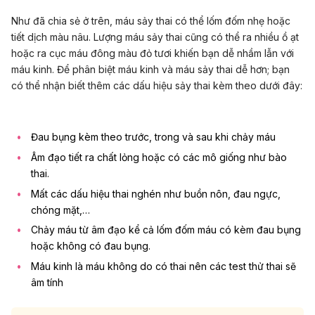
Như đã chia sẻ ở trên, máu sảy thai có thể lốm đốm nhẹ hoặc
tiết dịch màu nâu. Lượng máu sảy thai cũng có thể ra nhiều ồ ạt
hoặc ra cục máu đông màu đỏ tươi khiến bạn dễ nhầm lẫn với
máu kinh. Để phân biệt máu kinh và máu sảy thai dễ hơn; bạn
có thể nhận biết thêm các dấu hiệu sảy thai kèm theo dưới đây:
Đau bụng kèm theo trước, trong và sau khi chảy máu
Âm đạo tiết ra chất lỏng hoặc có các mô giống như bào
thai.
Mất các dấu hiệu thai nghén như buồn nôn, đau ngực,
chóng mặt,…
Chảy máu từ âm đạo kể cả lốm đốm máu có kèm đau bụng
hoặc không có đau bụng.
Máu kinh là máu không do có thai nên các test thử thai sẽ
âm tính