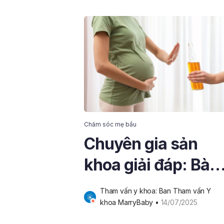
Chăm sóc mẹ bầu
Chuyên gia sản
khoa giải đáp: Bà
bầu uống bia được
Tham vấn y khoa: Ban Tham vấn Y 
không?
khoa MarryBaby
 • 
14/07/2025