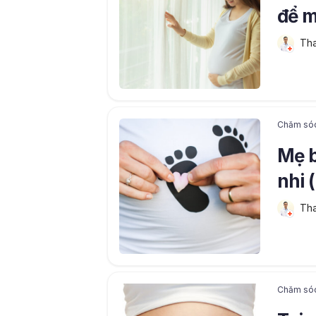
để m
Tha
Chăm só
Mẹ b
nhi 
Tha
Chăm só