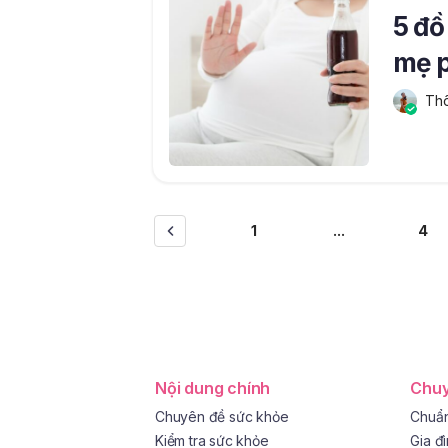
5 đồ
mẹ p
Thô
1
...
4
Nội dung chính
Chuy
Chuyên đề sức khỏe
Chuẩn
Kiểm tra sức khỏe
Gia đ