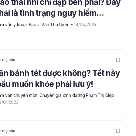
sao thai nhi chỉ đạp bên phải? Đây
hải là tình trạng nguy hiểm
ng?
m vấn y khoa: Bác sĩ Văn Thu Uyên
 • 
14/08/2025
c mẹ bầu
ăn bánh tét được không? Tết này
ầu muốn khỏe phải lưu ý!
m vấn chuyên môn: Chuyên gia dinh dưỡng Phạm Thị Diệp
9/01/2023
c mẹ bầu