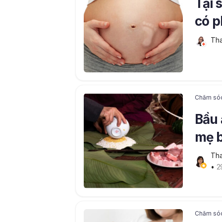
Tại 
có p
khô
Tha
Chăm só
Bầu 
mẹ b
Tha
• 
2
Chăm só