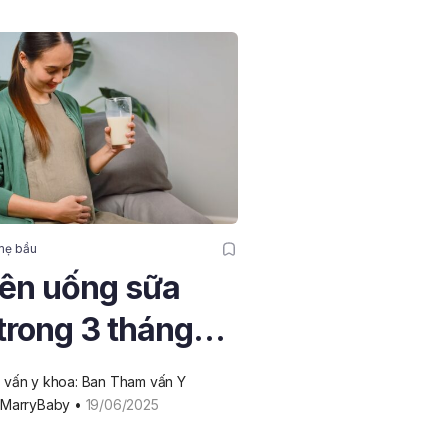
mẹ bầu
ên uống sữa
trong 3 tháng
 Lợi ích và lưu ý
vấn y khoa: Ban Tham vấn Y 
 trọng
 MarryBaby
 • 
19/06/2025