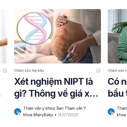
Chăm sóc mẹ bầu
Chăm sóc 
Xét nghiệm NIPT là
Có n
gì? Thông về giá xét
bầu 
nghiệm NIPT bạn
đầu?
Tham vấn y khoa: Ban Tham vấn Y 
Tham 
cần biết
quan
khoa MarryBaby
 • 
14/07/2025
khoa