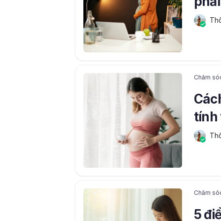
phải
bé 
Thô
Chăm só
Cách
tính
Thô
Chăm só
5 đi