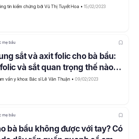
ng tin kiểm chứng bởi Vũ Thị Tuyết Hoa
 • 
15/02/2023
c mẹ bầu
ung sắt và axit folic cho bà bầu:
 folic và sắt quan trọng thế nào
g hành trình mang thai?
m vấn y khoa: Bác sĩ Lê Văn Thuận
 • 
09/02/2023
c mẹ bầu
ao bà bầu không được với tay? Có