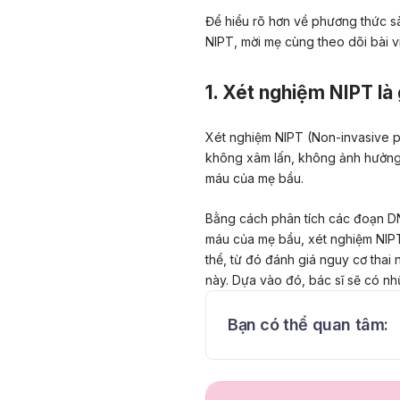
Để hiểu rõ hơn về phương thức sà
NIPT, mời mẹ cùng theo dõi bài v
1. Xét nghiệm NIPT là 
Xét nghiệm NIPT (Non-invasive pr
không xâm lấn, không ảnh hưởng 
máu của mẹ bầu.
Bằng cách phân tích các đoạn DN
máu của mẹ bầu, xét nghiệm NIPT
thể, từ đó đánh giá nguy cơ thai n
này
. Dựa vào đó, bác sĩ sẽ có nh
Bạn có thể quan tâm: