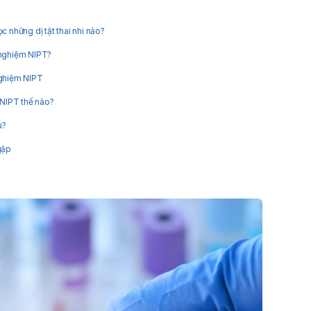
c những dị tật thai nhi nào?
 nghiệm NIPT?
nghiệm NIPT
 NIPT thế nào?
u?
gặp