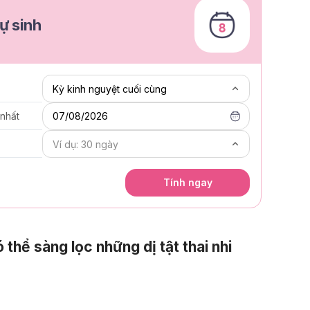
ự sinh
 nhất
07/08/2026
Tính ngay
thể sàng lọc những dị tật thai nhi