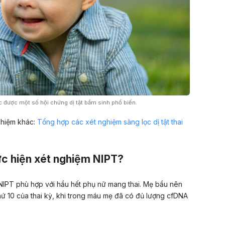
c được một số hội chứng dị tật bẩm sinh phổ biến.
ghiệm khác:
Tổng hợp các xét nghiệm sàng lọc dị tật thai
ực hiện xét nghiệm NIPT?
IPT phù hợp với hầu hết phụ nữ mang thai. Mẹ bầu nên
thứ 10 của thai kỳ, khi trong máu mẹ đã có đủ lượng cfDNA