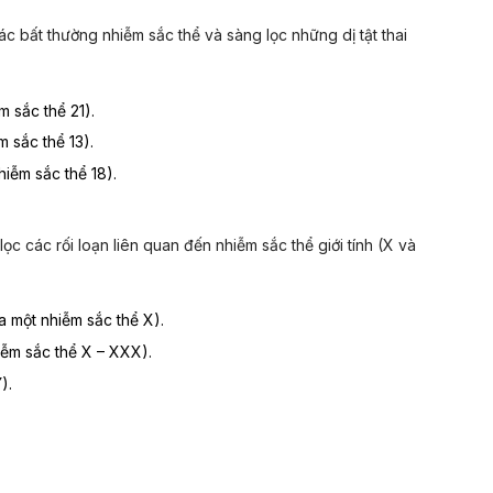
ác bất thường nhiễm sắc thể và sàng lọc những dị tật thai
m sắc thể 21).
 sắc thể 13).
hiễm sắc thể 18).
ọc các rối loạn liên quan đến nhiễm sắc thể giới tính (X và
a một nhiễm sắc thể X).
iễm sắc thể X – XXX).
).