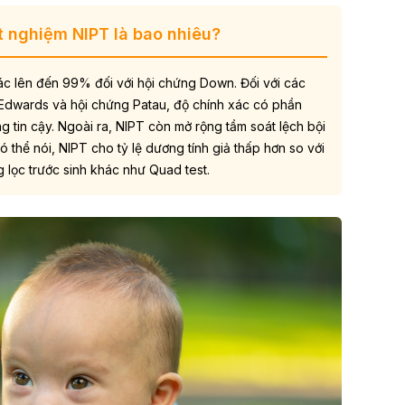
t nghiệm NIPT là bao nhiêu?
ác lên đến 99% đối với hội chứng
Down
. Đối với các
 Edwards và hội chứng Patau, độ chính xác có phần
 tin cậy. Ngoài ra, NIPT còn mở rộng tầm soát lệch bội
ó thể nói, NIPT cho tỷ lệ dương tính giả thấp hơn so với
 lọc trước sinh khác như Quad test.