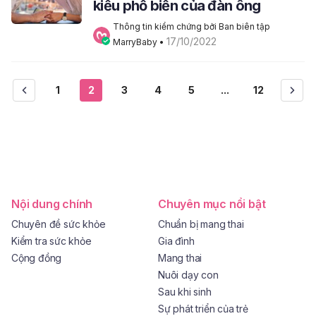
kiểu phổ biến của đàn ông
Thông tin kiểm chứng bởi Ban biên tập 
17/10/2022
MarryBaby
 • 
1
2
3
4
5
...
12
Nội dung chính
Chuyên mục nổi bật
Chuyên đề sức khỏe
Chuẩn bị mang thai
Kiểm tra sức khỏe
Gia đình
Cộng đồng
Mang thai
Nuôi dạy con
Sau khi sinh
Sự phát triển của trẻ