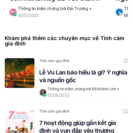
tiếng cười
khó c
Thông tin kiểm chứng bởi Đài Trương
 • 
Tham
30/12/2025
Mar
Khám phá thêm các chuyên mục về Tình cảm
gia đình
Tình cảm gia đình
Lễ Vu Lan báo hiếu là gì? Ý nghĩa
và nguồn gốc
Thông tin kiểm chứng bởi Đỗ Khánh Linh
 • 
12/08/2022
Tình cảm gia đình
7 hoạt động giúp gắn kết gia
đình và vun đắp yêu thương