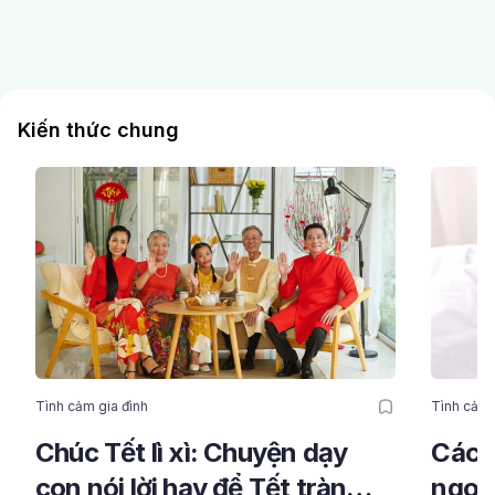
Kiến thức chung
Tình cảm gia đình
Tình cảm 
Chúc Tết lì xì: Chuyện dạy
Cách
con nói lời hay để Tết tràn
ngoại