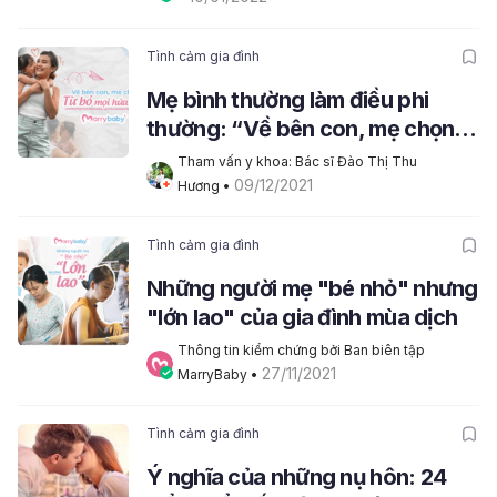
Tình cảm gia đình
Mẹ bình thường làm điều phi
thường: “Về bên con, mẹ chọn
từ bỏ mọi hứa hẹn”
Tham vấn y khoa: Bác sĩ Đào Thị Thu 
09/12/2021
Hương
 • 
Tình cảm gia đình
Những người mẹ "bé nhỏ" nhưng
"lớn lao" của gia đình mùa dịch
Thông tin kiểm chứng bởi Ban biên tập 
27/11/2021
MarryBaby
 • 
Tình cảm gia đình
Ý nghĩa của những nụ hôn: 24