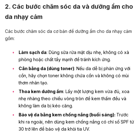
2. Các bước chăm sóc da và dưỡng ẩm cho
da nhạy cảm
Các bước chăm sóc da cơ bản để dưỡng ẩm cho da nhạy cảm
gồm:
Làm sạch da
: Dùng
sữa rửa mặt
dịu nhẹ, không có xà
phòng hoặc chất tẩy mạnh để tránh kích ứng.
Cân bằng da (dùng toner)
: Nếu da dễ bị phản ứng với
cồn, hãy chọn toner không chứa cồn và không có mùi
thơm nhân tạo.
Thoa kem dưỡng ẩm
: Lấy một lượng kem vừa đủ, xoa
nhẹ nhàng theo chiều vòng tròn để kem thấm đều và
không làm da bị kéo căng.
Bảo vệ da bằng kem chống nắng (buổi sáng):
Trước
khi ra ngoài, nên dùng kem chống nắng có chỉ số SPF từ
30 trở lên để bảo vệ da khỏi tia UV.