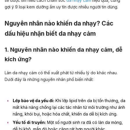
sẽ được tìm hiểu cách chăm sóc
da nhạy cảm
hiệu quả, cùng
gợi ý 9 loại kem dưỡng ẩm uy tín được nhiều người tin dùng.
Nguyên nhân nào khiến da nhạy? Các
dấu hiệu nhận biết da nhạy cảm
1. Nguyên nhân nào khiến da nhạy cảm, dễ
kích ứng?
Làn da nhạy cảm có thể xuất phát từ nhiều lý do khác nhau.
Dưới đây là những nguyên nhân phổ biến nhất:
Lớp bảo vệ da yếu đi:
Khi lớp lipid trên da bị tổn thương, da
mất khả năng chống lại các tác nhân từ môi trường như ánh
nắng, khói bụi, hoặc hóa chất, khiến da dễ bị kích ứng.
Yếu tố di truyền:
Một số người sinh ra đã có làn da mỏng,
dễ bị khô, mẩn đỏ hoặc căng rát hơn người khác.