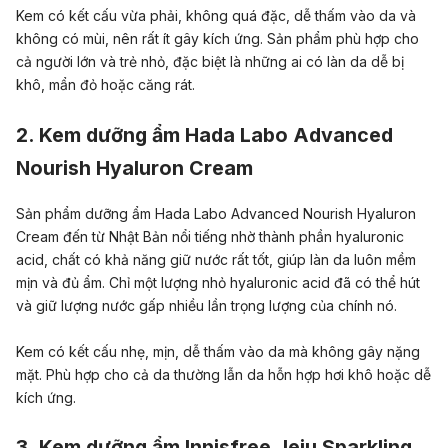
Kem có kết cấu vừa phải, không quá đặc, dễ thấm vào da và
không có mùi, nên rất ít gây kích ứng. Sản phẩm phù hợp cho
cả người lớn và trẻ nhỏ, đặc biệt là những ai có làn da dễ bị
khô, mẩn đỏ hoặc căng rát.
2. Kem dưỡng ẩm Hada Labo Advanced
Nourish Hyaluron Cream
Sản phẩm dưỡng ẩm Hada Labo Advanced Nourish Hyaluron
Cream đến từ Nhật Bản nổi tiếng nhờ thành phần hyaluronic
acid, chất có khả năng giữ nước rất tốt, giúp làn da luôn mềm
mịn và đủ ẩm. Chỉ một lượng nhỏ hyaluronic acid đã có thể hút
và giữ lượng nước gấp nhiều lần trọng lượng của chính nó.
Kem có kết cấu nhẹ, mịn, dễ thấm vào da mà không gây nặng
mặt. Phù hợp cho cả da thường lẫn da hỗn hợp hơi khô hoặc dễ
kích ứng.
3. Kem dưỡng ẩm Innisfree Jeju Sparkling