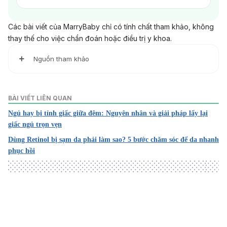
Các bài viết của MarryBaby chỉ có tính chất tham khảo, không
thay thế cho việc chẩn đoán hoặc điều trị y khoa.
Nguồn tham khảo
Moisturizers
https://www.ncbi.nlm.nih.gov/books/NBK545171/
Ngày tru
BÀI VIẾT LIÊN QUAN
y cập 20/7/2025
Ngủ hay bị tỉnh giấc giữa đêm: Nguyên nhân và giải pháp lấy lại
giấc ngủ trọn vẹn
Sensitive Skin
https://my.clevelandclinic.org/health/diseases/sensitive-
Dùng Retinol bị sạm da phải làm sao? 5 bước chăm sóc để da nhanh
skin
phục hồi
Ngày truy cập 20/7/2025
Daily Moisturization for Atopic Dermatitis: Importance, Rec
ommendations, and Moisturizer Choices
https://www.sciencedirect.com/science/article/pii/S155541
5521002762
Loading
Ngày truy cập 20/7/2025