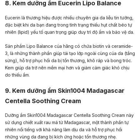
8. Kem dưỡng ẩm Eucerin Lipo Balance
Eucerin là thương hiệu được nhiều chuyên gia da liễu tin tưởng,
đặc biệt khi da bạn đang trong tình trạng thiếu hụt chất béo tự
nhiên (lipid) yếu tố quan trọng giúp duy trì độ ẩm và bảo vệ da.
Sản phẩm Lipo Balance của hãng có chứa biotin và ceramide-
3, là những thành phần giúp tái tạo lớp ngoài cùng của da (tầng
sừng), hỗ trợ phục hồi da bị tổn thương, khô ráp và bong tróc.
Kem giúp da trở nên mềm mại hơn và giảm cảm giác khó chịu
do thiếu ẩm.
9. Kem dưỡng ẩm Skin1004 Madagascar
Centella Soothing Cream
Dưỡng ẩm Skin1004 Madagascar Centella Soothing Cream này
sử dụng chiết xuất rau má từ Madagascar, một thành phần tự
nhiên nổi tiếng với khả năng làm dịu da và hỗ trợ phục hồi
những vùng da đang bị kích ứng hoặc tổn thương nhẹ.