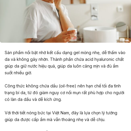
Sản phẩm nổi bật nhờ kết cấu dạng gel mỏng nhẹ, dễ thấm vào
da và không gây nhờn. Thành phần chứa acid hyaluronic chất
giúp da giữ nước hiệu quả, giúp da luôn căng mịn và đủ ẩm
suốt nhiều giờ.
Công thức không chứa dầu (oil-free) nên hạn chế tối đa tình
trạng bí da, từ đó giảm nguy cơ nổi mụn rất phù hợp cho người
có làn da dầu và dễ kích ứng.
Với thời tiết nóng bức tại Việt Nam, đây là lựa chọn lý tưởng
giúp da được cấp ẩm mà vẫn thoáng nhẹ và dễ chịu.