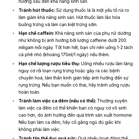
hưởng xấu đến khả năng sinh sản.
Tránh hút thuốc:
Sử dụng thuốc lá là một yếu tố rủi ro
làm giảm khả năng sinh sản. Hút thuốc làm lão hóa
buồng trứng và làm cạn kiệt trứng sớm.
Hạn chế caffein:
Khả năng sinh sản của phụ nữ dường
như không bị ảnh hưởng bởi lượng caffeine dưới 200
miligam mỗi ngày. Tốt hơn hết, bạn chỉ nên uống 1-2 tách
cà phê nhỏ (khoảng 175ml/1 ngày) nếu thèm.
Hạn chế lượng rượu tiêu thụ:
Uống nhiều rượu làm tăng
nguy cơ rối loạn rụng trứng hoặc gây ra các bệnh
chuyển hoá, tâm thần kinh gián tiếp ảnh hưởng đến sự
rụng trứng. Nếu bạn muốn có thai, hãy tránh uống rượu
hoàn toàn.
Tránh làm việc ca đêm (nếu có thể):
Thường xuyên
làm việc ca đêm có thể khiến bạn có nguy cơ vô sinh
cao hơn, do ảnh hưởng đến quá trình sản xuất hormone.
Nếu bạn làm ca đêm, hãy cố gắng ngủ đủ giấc khi
không phải làm việc.
Tránh tập thể dục quá sức:
Quá nhiều hoạt động thể