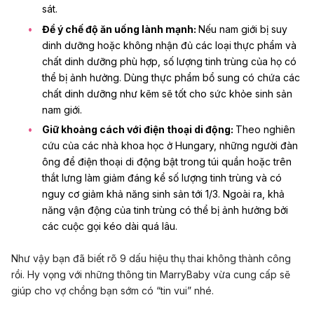
sát.
Để ý chế độ ăn uống lành mạnh:
Nếu nam giới bị suy
dinh dưỡng hoặc không nhận đủ
các loại thực phẩm và
chất dinh dưỡng phù hợp
,
số lượng tinh trùng
của họ có
thể bị ảnh hưởng.
Dùng
thực phẩm bổ sung có chứa các
chất dinh dưỡng
như kẽm sẽ tốt cho sức khỏe sinh sản
nam giới.
Giữ khoảng cách với điện thoại di động:
Theo nghiên
cứu của các nhà khoa học ở Hungary, những người đàn
ông để điện thoại di động bật trong túi quần hoặc trên
thắt lưng làm giảm đáng kể số lượng tinh trùng và có
nguy cơ giảm khả năng sinh sản tới 1/3. Ngoài ra, khả
năng vận động của tinh trùng có thể bị ảnh hưởng bởi
các cuộc gọi kéo dài quá lâu.
Như vậy bạn đã biết rõ 9 dấu hiệu thụ thai không thành công
rồi. Hy vọng với những thông tin MarryBaby vừa cung cấp sẽ
giúp cho vợ chồng bạn sớm có “tin vui” nhé.