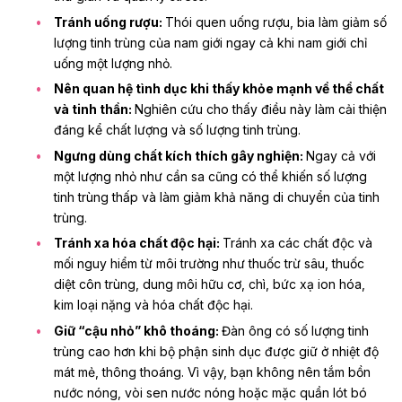
Tránh uống rượu:
Thói quen uống rượu, bia làm giảm số
lượng tinh trùng của nam giới ngay cả khi nam giới chỉ
uống một lượng nhỏ.
Nên quan hệ tình dục khi thấy khỏe mạnh về thể chất
và tinh thần:
Nghiên cứu cho thấy điều này làm cải thiện
đáng kể chất lượng và số lượng tinh trùng.
Ngưng dùng chất kích thích gây nghiện:
Ngay cả với
một lượng nhỏ như cần sa cũng có thể khiến số lượng
tinh trùng thấp và làm giảm khả năng di chuyển của tinh
trùng.
Tránh xa hóa chất độc hại:
Tránh xa các chất độc và
mối nguy hiểm từ môi trường như thuốc trừ sâu, thuốc
diệt côn trùng, dung môi hữu cơ, chì, bức xạ ion hóa,
kim loại nặng và hóa chất độc hại.
Giữ “cậu nhỏ” khô thoáng:
Đàn ông có số lượng tinh
trùng cao hơn khi bộ phận sinh dục được giữ ở nhiệt độ
mát mẻ, thông thoáng. Vì vậy, bạn không nên tắm bồn
nước nóng, vòi sen nước nóng hoặc mặc quần lót bó