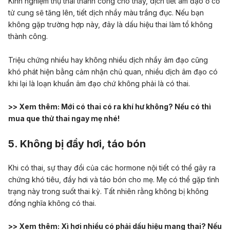
Kinh nghiệm thụ thai thành công cho thấy, dịch tiết âm đạo ở cổ
tử cung sẽ tăng lên,
tiết dịch nhầy màu trắng đục
. Nếu bạn
không gặp trường hợp này, đây là dấu hiệu thai làm tổ không
thành công.
Triệu chứng nhiều hay không nhiều dịch nhầy âm đạo cũng
khó phát hiện bằng cảm nhận chủ quan, nhiều dịch âm đạo có
khi lại là loạn khuẩn âm đạo chứ không phải là có thai.
>> Xem thêm:
Mới có thai có ra khí hư không? Nếu có thì
mua que thử thai ngay mẹ nhé!
5. Không bị đầy hơi, táo bón
Khi có thai, sự thay đổi của các hormone nội tiết có thể gây ra
chứng khó tiêu, đầy hơi và táo bón cho mẹ. Mẹ có thể gặp tình
trạng này trong suốt thai kỳ. Tất nhiên rằng không bị không
đồng nghĩa không có thai.
>> Xem thêm:
Xì hơi nhiều có phải dấu hiệu mang thai? Nếu