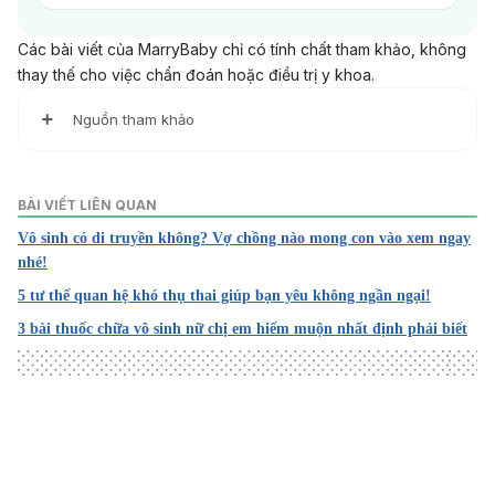
Các bài viết của MarryBaby chỉ có tính chất tham khảo, không
thay thế cho việc chẩn đoán hoặc điều trị y khoa.
Nguồn tham khảo
1. Female fertility: Why lifestyle choices count
BÀI VIẾT LIÊN QUAN
https://www.mayoclinic.org/healthy-lifestyle/getting-pregn
Vô sinh có di truyền không? Vợ chồng nào mong con vào xem ngay
ant/in-depth/female-fertility/art-20045887
nhé!
Truy cập ngày 10/2/2023
5 tư thế quan hệ khó thụ thai giúp bạn yêu không ngần ngại!
3 bài thuốc chữa vô sinh nữ chị em hiếm muộn nhất định phải biết
2. Understanding Fertility Problems: Obstacles to Pregnan
cy
https://www.fairview.org/patient-education/88750
Truy cập ngày 10/2/2023
Loading
3. How long after sex does pregnancy occur?