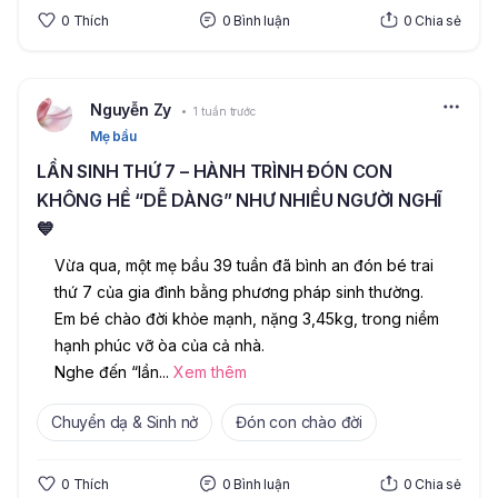
0
Thích
0
Bình luận
0
Chia sẻ
Nguyễn Zy
1 tuần trước
Mẹ bầu
LẦN SINH THỨ 7 – HÀNH TRÌNH ĐÓN CON
KHÔNG HỀ “DỄ DÀNG” NHƯ NHIỀU NGƯỜI NGHĨ
💙
Vừa qua, một mẹ bầu 39 tuần đã bình an đón bé trai 
thứ 7 của gia đình bằng phương pháp sinh thường. 
Em bé chào đời khỏe mạnh, nặng 3,45kg, trong niềm 
hạnh phúc vỡ òa của cả nhà.
Nghe đến “lần
...
Xem thêm
Chuyển dạ & Sinh nở
Đón con chào đời
0
Thích
0
Bình luận
0
Chia sẻ