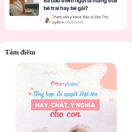
Bà bầu thèm ngọt là mang thai
bé trai hay bé gái?
Tham vấn y khoa: Bác sĩ Văn Thu 
Uyên
 • 
11/06/2026
Tâm điểm