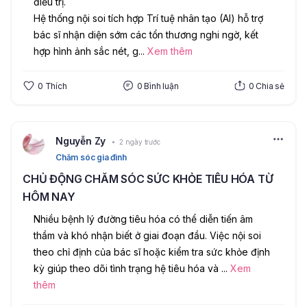
điều trị.
Hệ thống nội soi tích hợp Trí tuệ nhân tạo (AI) hỗ trợ 
bác sĩ nhận diện sớm các tổn thương nghi ngờ, kết 
hợp hình ảnh sắc nét, g
...
Xem thêm
0
Thích
0
Bình luận
0
Chia sẻ
Nguyễn Zy
2 ngày trước
Chăm sóc gia đình
CHỦ ĐỘNG CHĂM SÓC SỨC KHỎE TIÊU HÓA TỪ
HÔM NAY
Nhiều bệnh lý đường tiêu hóa có thể diễn tiến âm 
thầm và khó nhận biết ở giai đoạn đầu. Việc nội soi 
theo chỉ định của bác sĩ hoặc kiểm tra sức khỏe định 
kỳ giúp theo dõi tình trạng hệ tiêu hóa và 
...
Xem
thêm