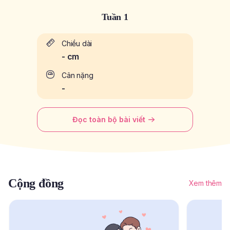
Tuần 1
Chiều dài
-
cm
Cân nặng
-
Đọc toàn bộ bài viết
Cộng đồng
Xem thêm