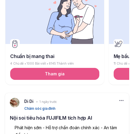
Chuẩn bị mang thai
Mẹ bầu
4 Chủ đề
1000 Bài viết
6145 Thành viên
11 Chủ đề
26
Tham gia
Di Di
1 ngày trước
Chăm sóc gia đình
Nội soi tiêu hóa FUJIFILM tích hợp AI
Phát hiện sớm - Hỗ trợ chẩn đoán chính xác - An tâm 