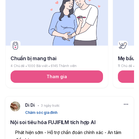
Chuẩn bị mang thai
Mẹ bầu
4 Chủ đề
1000 Bài viết
6145 Thành viên
11 Chủ đề
26
Tham gia
Di Di
3 ngày trước
Chăm sóc gia đình
Nội soi tiêu hóa FUJIFILM tích hợp AI
Phát hiện sớm - Hỗ trợ chẩn đoán chính xác - An tâm 