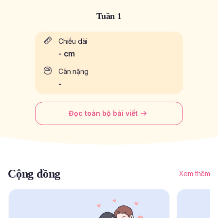
Tuần 1
Chiều dài
-
cm
Cân nặng
-
Đọc toàn bộ bài viết
Cộng đồng
Xem thêm