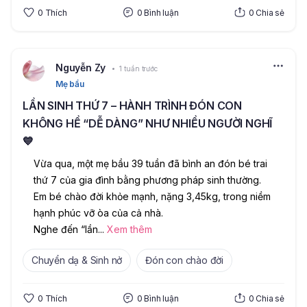
0
Thích
0
Bình luận
0
Chia sẻ
Nguyễn Zy
1 tuần trước
Mẹ bầu
LẦN SINH THỨ 7 – HÀNH TRÌNH ĐÓN CON
KHÔNG HỀ “DỄ DÀNG” NHƯ NHIỀU NGƯỜI NGHĨ
💙
Vừa qua, một mẹ bầu 39 tuần đã bình an đón bé trai 
thứ 7 của gia đình bằng phương pháp sinh thường. 
Em bé chào đời khỏe mạnh, nặng 3,45kg, trong niềm 
hạnh phúc vỡ òa của cả nhà.
Nghe đến “lần
...
Xem thêm
Chuyển dạ & Sinh nở
Đón con chào đời
0
Thích
0
Bình luận
0
Chia sẻ