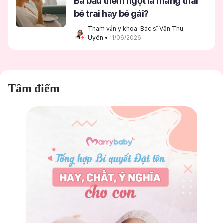
Bà bầu thèm ngọt là mang thai
bé trai hay bé gái?
Tham vấn y khoa: Bác sĩ Văn Thu 
Uyên
 • 
11/06/2026
Tâm điểm