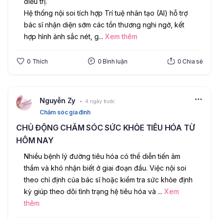
điều trị.
Hệ thống nội soi tích hợp Trí tuệ nhân tạo (AI) hỗ trợ 
bác sĩ nhận diện sớm các tổn thương nghi ngờ, kết 
hợp hình ảnh sắc nét, g
...
Xem thêm
0
Thích
0
Bình luận
0
Chia sẻ
Nguyễn Zy
4 ngày trước
Chăm sóc gia đình
CHỦ ĐỘNG CHĂM SÓC SỨC KHỎE TIÊU HÓA TỪ
HÔM NAY
Nhiều bệnh lý đường tiêu hóa có thể diễn tiến âm 
thầm và khó nhận biết ở giai đoạn đầu. Việc nội soi 
theo chỉ định của bác sĩ hoặc kiểm tra sức khỏe định 
kỳ giúp theo dõi tình trạng hệ tiêu hóa và 
...
Xem
thêm