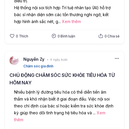
điều trị.
Hệ thống nội soi tích hợp Trí tuệ nhân tạo (AI) hỗ trợ 
bác sĩ nhận diện sớm các tổn thương nghi ngờ, kết 
hợp hình ảnh sắc nét, g
...
Xem thêm
0
Thích
0
Bình luận
0
Chia sẻ
Nguyễn Zy
4 ngày trước
Chăm sóc gia đình
CHỦ ĐỘNG CHĂM SÓC SỨC KHỎE TIÊU HÓA TỪ
HÔM NAY
Nhiều bệnh lý đường tiêu hóa có thể diễn tiến âm 
thầm và khó nhận biết ở giai đoạn đầu. Việc nội soi 
theo chỉ định của bác sĩ hoặc kiểm tra sức khỏe định 
kỳ giúp theo dõi tình trạng hệ tiêu hóa và 
...
Xem
thêm