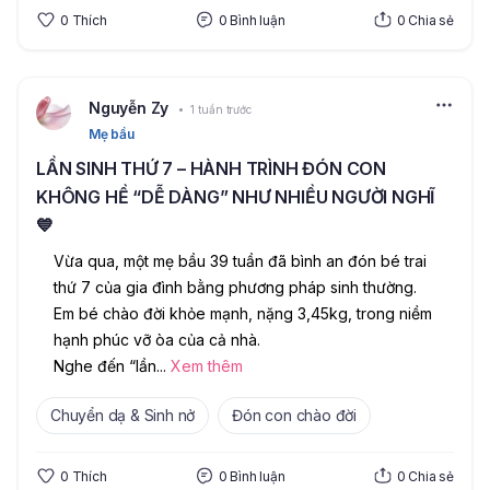
0
Thích
0
Bình luận
0
Chia sẻ
Nguyễn Zy
1 tuần trước
Mẹ bầu
LẦN SINH THỨ 7 – HÀNH TRÌNH ĐÓN CON
KHÔNG HỀ “DỄ DÀNG” NHƯ NHIỀU NGƯỜI NGHĨ
💙
Vừa qua, một mẹ bầu 39 tuần đã bình an đón bé trai 
thứ 7 của gia đình bằng phương pháp sinh thường. 
Em bé chào đời khỏe mạnh, nặng 3,45kg, trong niềm 
hạnh phúc vỡ òa của cả nhà.
Nghe đến “lần
...
Xem thêm
Chuyển dạ & Sinh nở
Đón con chào đời
0
Thích
0
Bình luận
0
Chia sẻ