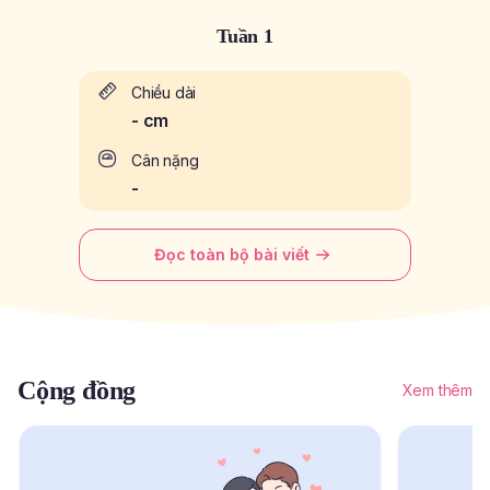
Tuần 1
Chiều dài
-
cm
Cân nặng
-
Đọc toàn bộ bài viết
Cộng đồng
Xem thêm