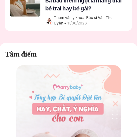
Bà bầu thèm ngọt là mang thai
bé trai hay bé gái?
Tham vấn y khoa: Bác sĩ Văn Thu 
Uyên
 • 
11/06/2026
Tâm điểm