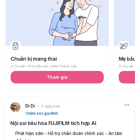
Chuẩn bị mang thai
Mẹ bầu
4 Chủ đề
1000 Bài viết
6145 Thành viên
11 Chủ đề
26
Tham gia
Di Di
4 ngày trước
Chăm sóc gia đình
Nội soi tiêu hóa FUJIFILM tích hợp AI
Phát hiện sớm - Hỗ trợ chẩn đoán chính xác - An tâm 