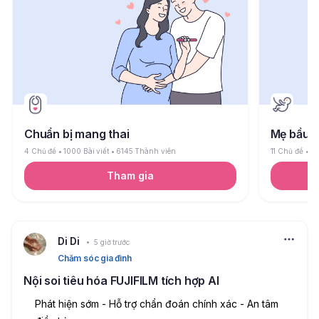
Chuẩn bị mang thai
Mẹ bầu
4 Chủ đề
1000 Bài viết
6145 Thành viên
11 Chủ đề
26
Tham gia
Di Di
5 giờ trước
Chăm sóc gia đình
Nội soi tiêu hóa FUJIFILM tích hợp AI
Phát hiện sớm - Hỗ trợ chẩn đoán chính xác - An tâm 