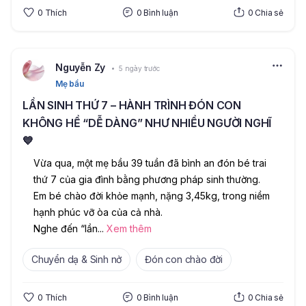
0
Thích
0
Bình luận
0
Chia sẻ
Nguyễn Zy
5 ngày trước
Mẹ bầu
LẦN SINH THỨ 7 – HÀNH TRÌNH ĐÓN CON
KHÔNG HỀ “DỄ DÀNG” NHƯ NHIỀU NGƯỜI NGHĨ
💙
Vừa qua, một mẹ bầu 39 tuần đã bình an đón bé trai 
thứ 7 của gia đình bằng phương pháp sinh thường. 
Em bé chào đời khỏe mạnh, nặng 3,45kg, trong niềm 
hạnh phúc vỡ òa của cả nhà.
Nghe đến “lần
...
Xem thêm
Chuyển dạ & Sinh nở
Đón con chào đời
0
Thích
0
Bình luận
0
Chia sẻ