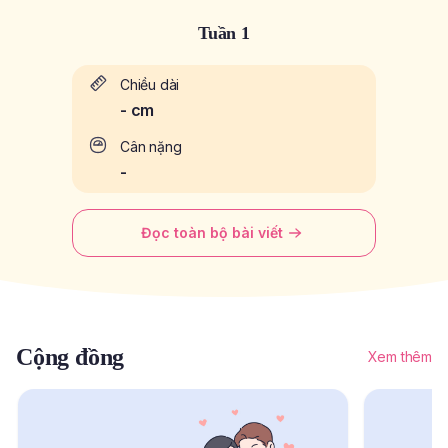
Tuần 1
Chiều dài
-
cm
Cân nặng
-
Đọc toàn bộ bài viết
Cộng đồng
Xem thêm