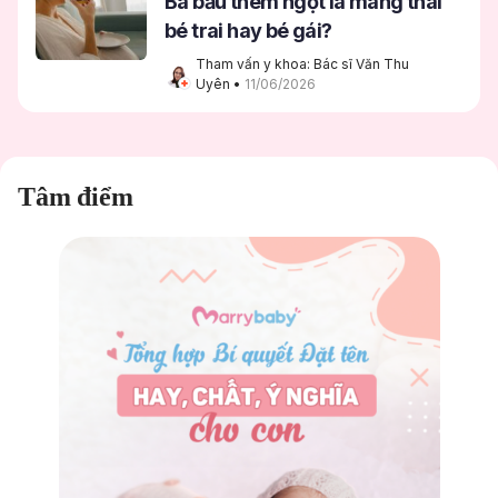
Bà bầu thèm ngọt là mang thai
bé trai hay bé gái?
Tham vấn y khoa: Bác sĩ Văn Thu 
Uyên
 • 
11/06/2026
Tâm điểm