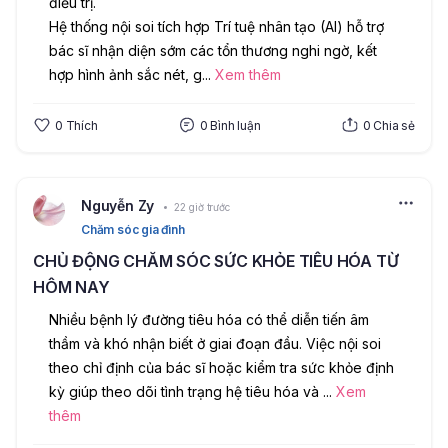
điều trị.
Hệ thống nội soi tích hợp Trí tuệ nhân tạo (AI) hỗ trợ 
bác sĩ nhận diện sớm các tổn thương nghi ngờ, kết 
hợp hình ảnh sắc nét, g
...
Xem thêm
0
Thích
0
Bình luận
0
Chia sẻ
Nguyễn Zy
22 giờ trước
Chăm sóc gia đình
CHỦ ĐỘNG CHĂM SÓC SỨC KHỎE TIÊU HÓA TỪ
HÔM NAY
Nhiều bệnh lý đường tiêu hóa có thể diễn tiến âm 
thầm và khó nhận biết ở giai đoạn đầu. Việc nội soi 
theo chỉ định của bác sĩ hoặc kiểm tra sức khỏe định 
kỳ giúp theo dõi tình trạng hệ tiêu hóa và 
...
Xem
thêm