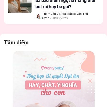
Bà bầu thèm ngọt là mang thai
bé trai hay bé gái?
Tham vấn y khoa: Bác sĩ Văn Thu 
Uyên
 • 
11/06/2026
Tâm điểm