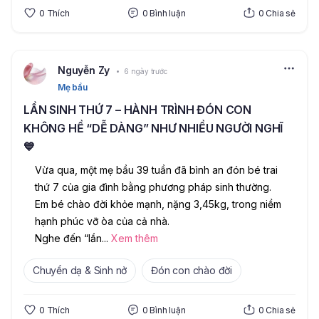
0
Thích
0
Bình luận
0
Chia sẻ
Nguyễn Zy
6 ngày trước
Mẹ bầu
LẦN SINH THỨ 7 – HÀNH TRÌNH ĐÓN CON
KHÔNG HỀ “DỄ DÀNG” NHƯ NHIỀU NGƯỜI NGHĨ
💙
Vừa qua, một mẹ bầu 39 tuần đã bình an đón bé trai 
thứ 7 của gia đình bằng phương pháp sinh thường. 
Em bé chào đời khỏe mạnh, nặng 3,45kg, trong niềm 
hạnh phúc vỡ òa của cả nhà.
Nghe đến “lần
...
Xem thêm
Chuyển dạ & Sinh nở
Đón con chào đời
0
Thích
0
Bình luận
0
Chia sẻ