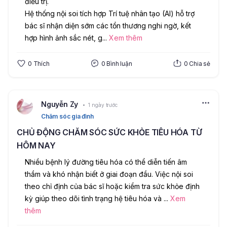
điều trị.
Hệ thống nội soi tích hợp Trí tuệ nhân tạo (AI) hỗ trợ 
bác sĩ nhận diện sớm các tổn thương nghi ngờ, kết 
hợp hình ảnh sắc nét, g
...
Xem thêm
0
Thích
0
Bình luận
0
Chia sẻ
Nguyễn Zy
1 ngày trước
Chăm sóc gia đình
CHỦ ĐỘNG CHĂM SÓC SỨC KHỎE TIÊU HÓA TỪ
HÔM NAY
Nhiều bệnh lý đường tiêu hóa có thể diễn tiến âm 
thầm và khó nhận biết ở giai đoạn đầu. Việc nội soi 
theo chỉ định của bác sĩ hoặc kiểm tra sức khỏe định 
kỳ giúp theo dõi tình trạng hệ tiêu hóa và 
...
Xem
thêm