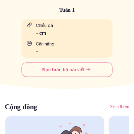
Tuần 1
Chiều dài
-
cm
Cân nặng
-
Đọc toàn bộ bài viết
Cộng đồng
Xem thêm