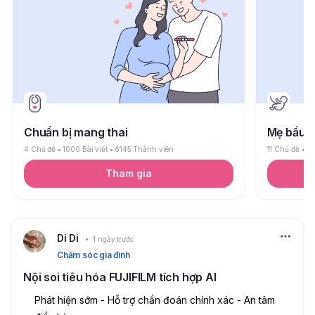
Chuẩn bị mang thai
Mẹ bầu
4 Chủ đề
1000 Bài viết
6145 Thành viên
11 Chủ đề
26
Tham gia
Di Di
1 ngày trước
Chăm sóc gia đình
Nội soi tiêu hóa FUJIFILM tích hợp AI
Phát hiện sớm - Hỗ trợ chẩn đoán chính xác - An tâm 