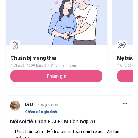
Chuẩn bị mang thai
Mẹ bầu
4 Chủ đề
1000 Bài viết
6145 Thành viên
11 Chủ đề
26
Tham gia
Di Di
16 giờ trước
Chăm sóc gia đình
Nội soi tiêu hóa FUJIFILM tích hợp AI
Phát hiện sớm - Hỗ trợ chẩn đoán chính xác - An tâm 