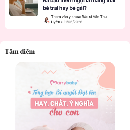
Bà bầu thèm ngọt là mang thai
bé trai hay bé gái?
Tham vấn y khoa: Bác sĩ Văn Thu 
Uyên
 • 
11/06/2026
Tâm điểm