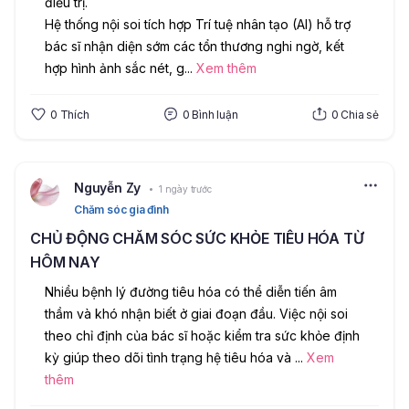
điều trị.
Hệ thống nội soi tích hợp Trí tuệ nhân tạo (AI) hỗ trợ 
bác sĩ nhận diện sớm các tổn thương nghi ngờ, kết 
hợp hình ảnh sắc nét, g
...
Xem thêm
0
Thích
0
Bình luận
0
Chia sẻ
Nguyễn Zy
1 ngày trước
Chăm sóc gia đình
CHỦ ĐỘNG CHĂM SÓC SỨC KHỎE TIÊU HÓA TỪ
HÔM NAY
Nhiều bệnh lý đường tiêu hóa có thể diễn tiến âm 
thầm và khó nhận biết ở giai đoạn đầu. Việc nội soi 
theo chỉ định của bác sĩ hoặc kiểm tra sức khỏe định 
kỳ giúp theo dõi tình trạng hệ tiêu hóa và 
...
Xem
thêm