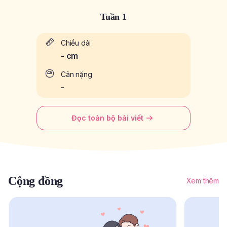
Tuần 1
Chiều dài
-
cm
Cân nặng
-
Đọc toàn bộ bài viết
Cộng đồng
Xem thêm