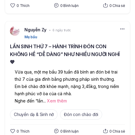
0
Thích
0
Bình luận
0
Chia sẻ
Nguyễn Zy
6 ngày trước
Mẹ bầu
LẦN SINH THỨ 7 – HÀNH TRÌNH ĐÓN CON
KHÔNG HỀ “DỄ DÀNG” NHƯ NHIỀU NGƯỜI NGHĨ
💙
Vừa qua, một mẹ bầu 39 tuần đã bình an đón bé trai 
thứ 7 của gia đình bằng phương pháp sinh thường. 
Em bé chào đời khỏe mạnh, nặng 3,45kg, trong niềm 
hạnh phúc vỡ òa của cả nhà.
Nghe đến “lần
...
Xem thêm
Chuyển dạ & Sinh nở
Đón con chào đời
0
Thích
0
Bình luận
0
Chia sẻ