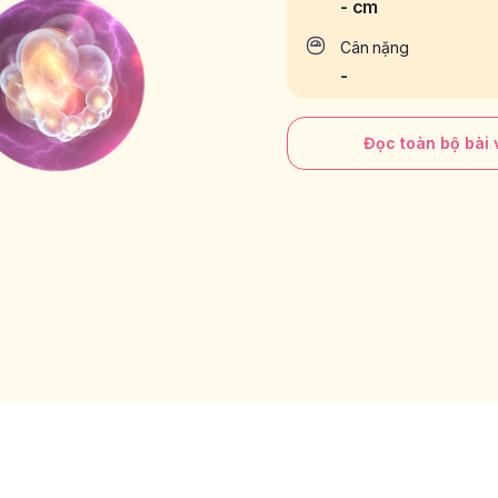
-
cm
Cân nặng
-
Đọc toàn bộ bài v