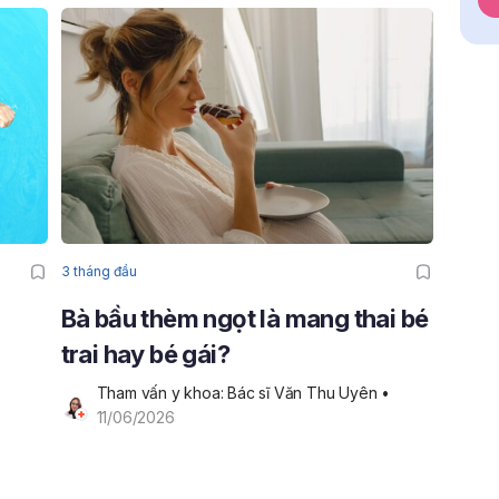
3 tháng đầu
Bà bầu thèm ngọt là mang thai bé
trai hay bé gái?
Tham vấn y khoa: Bác sĩ Văn Thu Uyên
 • 
11/06/2026