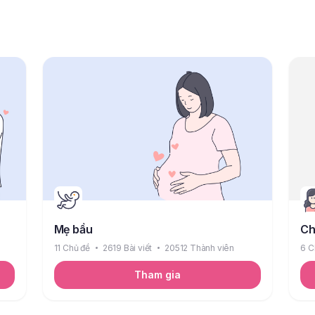
Mẹ bầu
Ch
11 Chủ đề
2619 Bài viết
20512 Thành viên
6 C
Tham gia