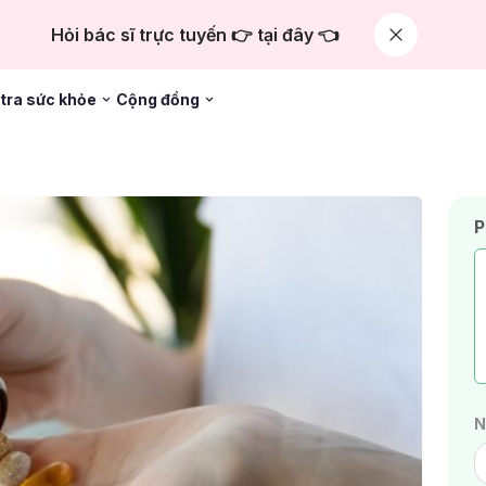
Hỏi bác sĩ trực tuyến 👉 tại đây 👈
tra sức khỏe
Cộng đồng
P
N