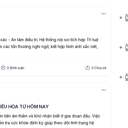
ác - An tâm điều trị.
 Hệ thống nội soi tích hợp Trí tuệ 
m các tổn thương nghi ngờ, kết hợp hình ảnh sắc nét, 
0
Bình luận
0
Chia sẻ
IÊU HÓA TỪ HÔM NAY
n tiến âm thầm và khó nhận biết ở giai đoạn đầu. Việc 
ểm tra sức khỏe định kỳ giúp theo dõi tình trạng hệ 