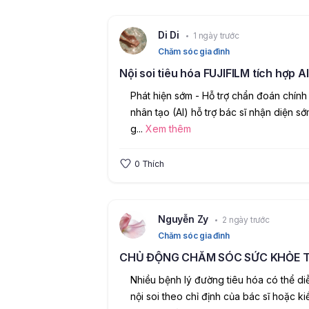
Di Di
1 ngày trước
Chăm sóc gia đình
Nội soi tiêu hóa FUJIFILM tích hợp AI
Phát hiện sớm - Hỗ trợ chẩn đoán chính x
nhân tạo (AI) hỗ trợ bác sĩ nhận diện sớ
g
...
Xem thêm
0
Thích
Nguyễn Zy
2 ngày trước
Chăm sóc gia đình
CHỦ ĐỘNG CHĂM SÓC SỨC KHỎE T
Nhiều bệnh lý đường tiêu hóa có thể diễ
nội soi theo chỉ định của bác sĩ hoặc ki