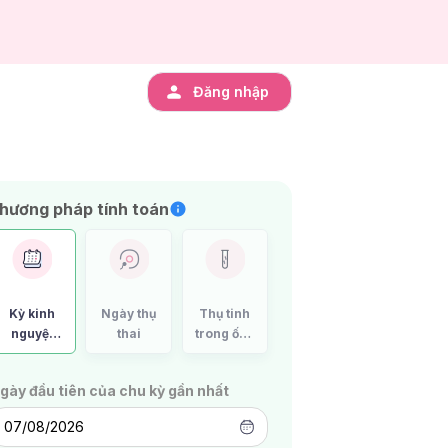
Đăng nhập
hương pháp tính toán
Kỳ kinh
Ngày thụ
Thụ tinh
nguyệt
thai
trong ống
cuối cùng
nghiệm
IVF
gày đầu tiên của chu kỳ gần nhất
07/08/2026