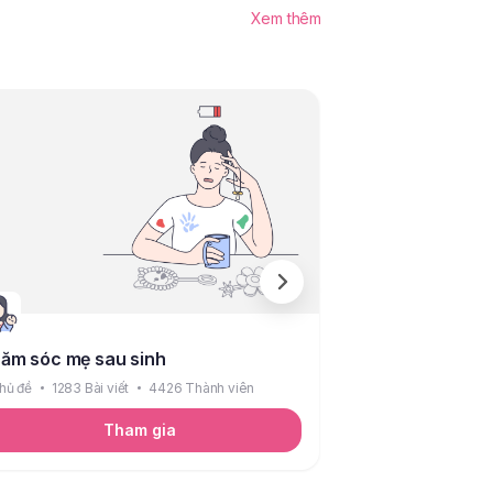
Xem thêm
ăm sóc mẹ sau sinh
Bé sơ sinh
hủ đề
1283 Bài viết
4426 Thành viên
6 Chủ đề
2089 Bài
Tham gia