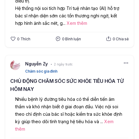
điều trị.
Hệ thống nội soi tích hợp Trí tuệ nhân tạo (AI) hỗ trợ 
bác sĩ nhận diện sớm các tổn thương nghi ngờ, kết 
hợp hình ảnh sắc nét, g
...
Xem thêm
0
Thích
0
Bình luận
0
Chia sẻ
Nguyễn Zy
2 ngày trước
Chăm sóc gia đình
CHỦ ĐỘNG CHĂM SÓC SỨC KHỎE TIÊU HÓA TỪ
HÔM NAY
Nhiều bệnh lý đường tiêu hóa có thể diễn tiến âm 
thầm và khó nhận biết ở giai đoạn đầu. Việc nội soi 
theo chỉ định của bác sĩ hoặc kiểm tra sức khỏe định 
kỳ giúp theo dõi tình trạng hệ tiêu hóa và 
...
Xem
thêm