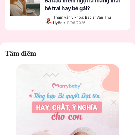
Bà bầu thèm ngọt là mang thai
bé trai hay bé gái?
Tham vấn y khoa: Bác sĩ Văn Thu 
Uyên
 • 
11/06/2026
Tâm điểm