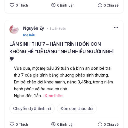
0
Thích
0
Bình luận
0
Chia sẻ
Nguyễn Zy
1 tuần trước
Mẹ bầu
LẦN SINH THỨ 7 – HÀNH TRÌNH ĐÓN CON
KHÔNG HỀ “DỄ DÀNG” NHƯ NHIỀU NGƯỜI NGHĨ
💙
Vừa qua, một mẹ bầu 39 tuần đã bình an đón bé trai 
thứ 7 của gia đình bằng phương pháp sinh thường. 
Em bé chào đời khỏe mạnh, nặng 3,45kg, trong niềm 
hạnh phúc vỡ òa của cả nhà.
Nghe đến “lần
...
Xem thêm
Chuyển dạ & Sinh nở
Đón con chào đời
0
Thích
0
Bình luận
0
Chia sẻ