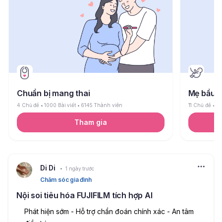
Chuẩn bị mang thai
Mẹ bầu
4 Chủ đề
1000 Bài viết
6145 Thành viên
11 Chủ đề
26
Tham gia
Di Di
1 ngày trước
Chăm sóc gia đình
Nội soi tiêu hóa FUJIFILM tích hợp AI
Phát hiện sớm - Hỗ trợ chẩn đoán chính xác - An tâm 