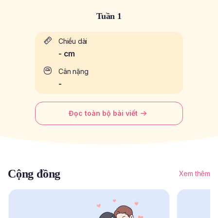
Tuần 1
Chiều dài
-
cm
Cân nặng
-
Đọc toàn bộ bài viết
Cộng đồng
Xem thêm