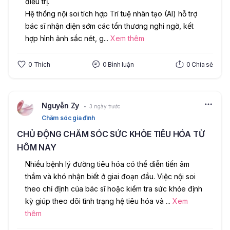
điều trị.
Hệ thống nội soi tích hợp Trí tuệ nhân tạo (AI) hỗ trợ 
bác sĩ nhận diện sớm các tổn thương nghi ngờ, kết 
hợp hình ảnh sắc nét, g
...
Xem thêm
0
Thích
0
Bình luận
0
Chia sẻ
Nguyễn Zy
3 ngày trước
Chăm sóc gia đình
CHỦ ĐỘNG CHĂM SÓC SỨC KHỎE TIÊU HÓA TỪ
HÔM NAY
Nhiều bệnh lý đường tiêu hóa có thể diễn tiến âm 
thầm và khó nhận biết ở giai đoạn đầu. Việc nội soi 
theo chỉ định của bác sĩ hoặc kiểm tra sức khỏe định 
kỳ giúp theo dõi tình trạng hệ tiêu hóa và 
...
Xem
thêm