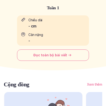
Tuần 1
Chiều dài
-
cm
Cân nặng
-
Đọc toàn bộ bài viết
Cộng đồng
Xem thêm