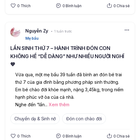
0
Thích
0
Bình luận
0
Chia sẻ
Nguyễn Zy
1 tuần trước
Mẹ bầu
LẦN SINH THỨ 7 – HÀNH TRÌNH ĐÓN CON
KHÔNG HỀ “DỄ DÀNG” NHƯ NHIỀU NGƯỜI NGHĨ
💙
Vừa qua, một mẹ bầu 39 tuần đã bình an đón bé trai 
thứ 7 của gia đình bằng phương pháp sinh thường. 
Em bé chào đời khỏe mạnh, nặng 3,45kg, trong niềm 
hạnh phúc vỡ òa của cả nhà.
Nghe đến “lần
...
Xem thêm
Chuyển dạ & Sinh nở
Đón con chào đời
0
Thích
0
Bình luận
0
Chia sẻ