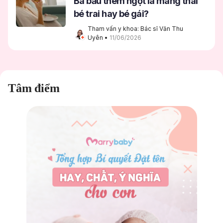
Bà bầu thèm ngọt là mang thai
bé trai hay bé gái?
Tham vấn y khoa: Bác sĩ Văn Thu 
Uyên
 • 
11/06/2026
Tâm điểm