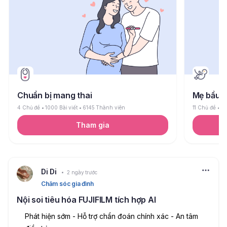
Chuẩn bị mang thai
Mẹ bầu
4 Chủ đề
1000 Bài viết
6145 Thành viên
11 Chủ đề
26
Tham gia
Di Di
2 ngày trước
Chăm sóc gia đình
Nội soi tiêu hóa FUJIFILM tích hợp AI
Phát hiện sớm - Hỗ trợ chẩn đoán chính xác - An tâm 