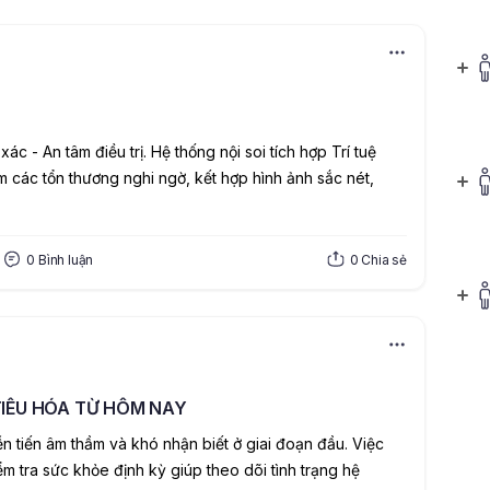
ác - An tâm điều trị.
 Hệ thống nội soi tích hợp Trí tuệ 
m các tổn thương nghi ngờ, kết hợp hình ảnh sắc nét, 
0
Bình luận
0
Chia sẻ
IÊU HÓA TỪ HÔM NAY
n tiến âm thầm và khó nhận biết ở giai đoạn đầu. Việc 
ểm tra sức khỏe định kỳ giúp theo dõi tình trạng hệ 