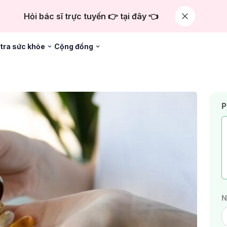
Hỏi bác sĩ trực tuyến 👉 tại đây 👈
tra sức khỏe
Cộng đồng
P
N