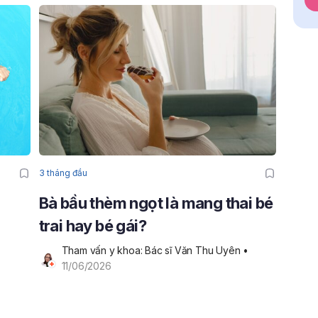
3 tháng đầu
Bà bầu thèm ngọt là mang thai bé
trai hay bé gái?
Tham vấn y khoa: Bác sĩ Văn Thu Uyên
 • 
11/06/2026