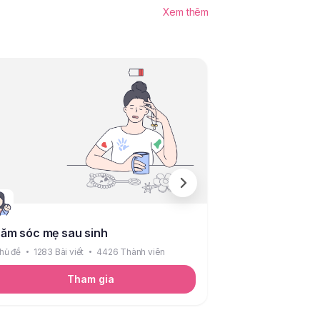
Xem thêm
ăm sóc mẹ sau sinh
Bé sơ sinh
hủ đề
1283 Bài viết
4426 Thành viên
6 Chủ đề
2089 Bài
Tham gia