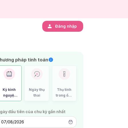
Đăng nhập
hương pháp tính toán
Kỳ kinh
Ngày thụ
Thụ tinh
nguyệt
thai
trong ống
cuối cùng
nghiệm
IVF
gày đầu tiên của chu kỳ gần nhất
07/08/2026