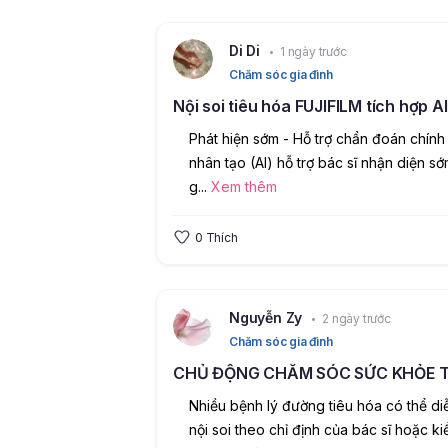
Di Di
1 ngày trước
Chăm sóc gia đình
Nội soi tiêu hóa FUJIFILM tích hợp AI
Phát hiện sớm - Hỗ trợ chẩn đoán chính x
nhân tạo (AI) hỗ trợ bác sĩ nhận diện sớ
g
...
Xem thêm
0
Thích
Nguyễn Zy
2 ngày trước
Chăm sóc gia đình
CHỦ ĐỘNG CHĂM SÓC SỨC KHỎE T
Nhiều bệnh lý đường tiêu hóa có thể diễ
nội soi theo chỉ định của bác sĩ hoặc ki