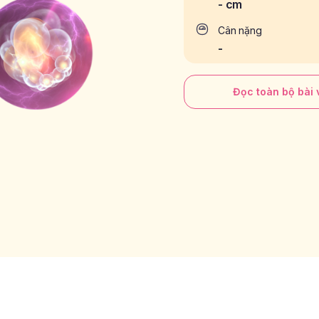
-
cm
Cân nặng
-
Đọc toàn bộ bài v