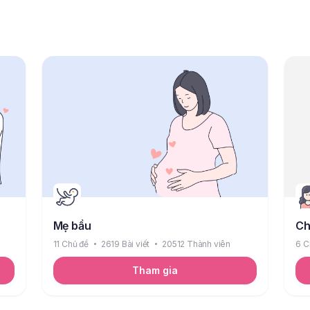
Mẹ bầu
Ch
11 Chủ đề
2619 Bài viết
20512 Thành viên
6 C
Tham gia