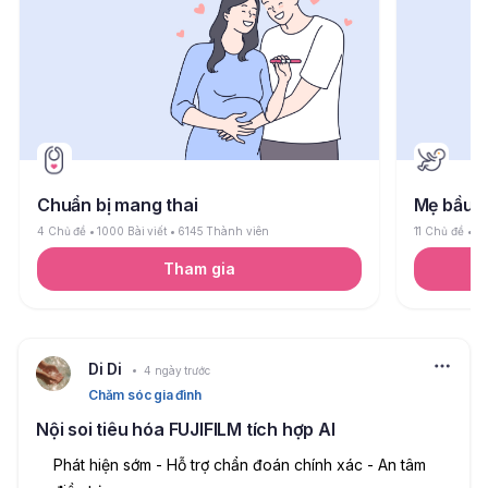
Chuẩn bị mang thai
Mẹ bầu
4 Chủ đề
1000 Bài viết
6145 Thành viên
11 Chủ đề
26
Tham gia
Di Di
4 ngày trước
Chăm sóc gia đình
Nội soi tiêu hóa FUJIFILM tích hợp AI
Phát hiện sớm - Hỗ trợ chẩn đoán chính xác - An tâm 