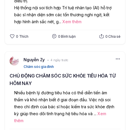
điều trị.
Hệ thống nội soi tích hợp Trí tuệ nhân tạo (AI) hỗ trợ 
bác sĩ nhận diện sớm các tổn thương nghi ngờ, kết 
hợp hình ảnh sắc nét, g
...
Xem thêm
0
Thích
0
Bình luận
0
Chia sẻ
Nguyễn Zy
4 ngày trước
Chăm sóc gia đình
CHỦ ĐỘNG CHĂM SÓC SỨC KHỎE TIÊU HÓA TỪ
HÔM NAY
Nhiều bệnh lý đường tiêu hóa có thể diễn tiến âm 
thầm và khó nhận biết ở giai đoạn đầu. Việc nội soi 
theo chỉ định của bác sĩ hoặc kiểm tra sức khỏe định 
kỳ giúp theo dõi tình trạng hệ tiêu hóa và 
...
Xem
thêm