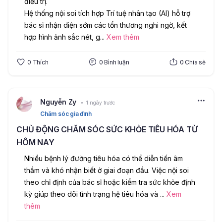
điều trị.
Hệ thống nội soi tích hợp Trí tuệ nhân tạo (AI) hỗ trợ 
bác sĩ nhận diện sớm các tổn thương nghi ngờ, kết 
hợp hình ảnh sắc nét, g
...
Xem thêm
0
Thích
0
Bình luận
0
Chia sẻ
Nguyễn Zy
1 ngày trước
Chăm sóc gia đình
CHỦ ĐỘNG CHĂM SÓC SỨC KHỎE TIÊU HÓA TỪ
HÔM NAY
Nhiều bệnh lý đường tiêu hóa có thể diễn tiến âm 
thầm và khó nhận biết ở giai đoạn đầu. Việc nội soi 
theo chỉ định của bác sĩ hoặc kiểm tra sức khỏe định 
kỳ giúp theo dõi tình trạng hệ tiêu hóa và 
...
Xem
thêm