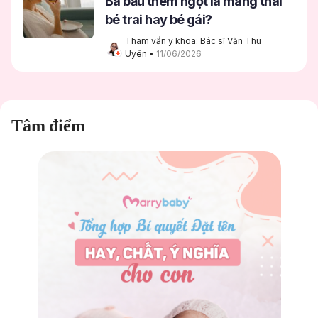
Bà bầu thèm ngọt là mang thai
bé trai hay bé gái?
Tham vấn y khoa: Bác sĩ Văn Thu 
Uyên
 • 
11/06/2026
Tâm điểm