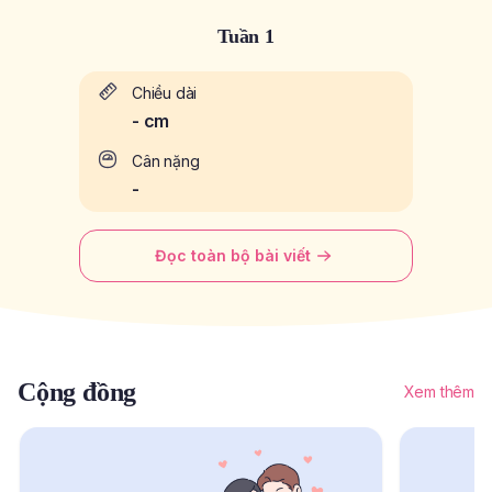
Tuần 1
Chiều dài
-
cm
Cân nặng
-
Đọc toàn bộ bài viết
Cộng đồng
Xem thêm