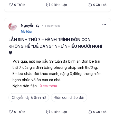
0
Thích
0
Bình luận
0
Chia sẻ
Nguyễn Zy
6 ngày trước
Mẹ bầu
LẦN SINH THỨ 7 – HÀNH TRÌNH ĐÓN CON
KHÔNG HỀ “DỄ DÀNG” NHƯ NHIỀU NGƯỜI NGHĨ
💙
Vừa qua, một mẹ bầu 39 tuần đã bình an đón bé trai 
thứ 7 của gia đình bằng phương pháp sinh thường. 
Em bé chào đời khỏe mạnh, nặng 3,45kg, trong niềm 
hạnh phúc vỡ òa của cả nhà.
Nghe đến “lần
...
Xem thêm
Chuyển dạ & Sinh nở
Đón con chào đời
0
Thích
0
Bình luận
0
Chia sẻ