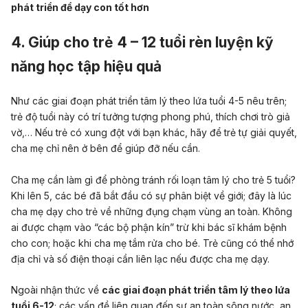
phát triển để dạy con tốt hơn
4. Giúp cho trẻ 4 – 12 tuổi rèn luyện kỹ
năng học tập hiệu quả
Như các giai đoạn phát triển tâm lý theo lứa tuổi 4-5 nêu trên;
trẻ độ tuổi này có trí tưởng tượng phong phú, thích chơi trò giả
vờ,… Nếu trẻ có xung đột với bạn khác, hãy để trẻ tự giải quyết,
cha mẹ chỉ nên ở bên để giúp đỡ nếu cần.
Cha mẹ cần làm gì để phòng tránh rối loạn tâm lý cho trẻ 5 tuổi?
Khi lên 5, các bé đã bắt đầu có sự phân biệt về giới; đây là lúc
cha mẹ dạy cho trẻ về những đụng chạm vùng an toàn. Không
ai được chạm vào “các bộ phận kín” trừ khi bác sĩ khám bệnh
cho con; hoặc khi cha mẹ tắm rửa cho bé. Trẻ cũng có thể nhớ
địa chỉ và số điện thoại cần liên lạc nếu được cha mẹ dạy.
Ngoài nhận thức về
các giai đoạn phát triển tâm lý theo lứa
tuổi 6-12
; các vấn đề liên quan đến sự an toàn sông nước, an