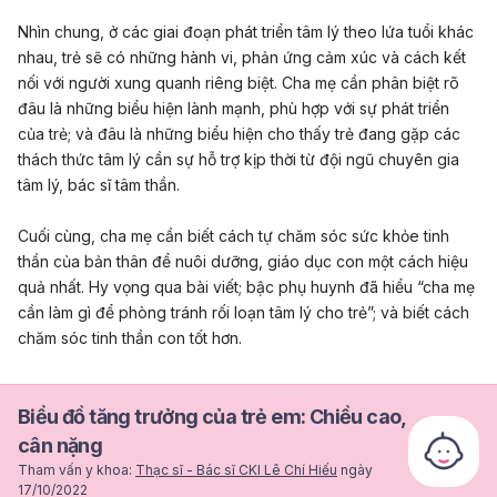
Nhìn chung, ở các giai đoạn phát triển tâm lý theo lứa tuổi khác
nhau, trẻ sẽ có những hành vi, phản ứng cảm xúc và cách kết
nối với người xung quanh riêng biệt. Cha mẹ cần phân biệt rõ
đâu là những biểu hiện lành mạnh, phù hợp với sự phát triển
của trẻ; và đâu là những biểu hiện cho thấy trẻ đang gặp các
thách thức tâm lý cần sự hỗ trợ kịp thời từ đội ngũ chuyên gia
tâm lý, bác sĩ tâm thần.
Cuối cùng, cha mẹ cần biết cách tự chăm sóc sức khỏe tinh
thần của bản thân để nuôi dưỡng, giáo dục con một cách hiệu
quả nhất. Hy vọng qua bài viết; bậc phụ huynh đã hiểu “cha mẹ
cần làm gì để phòng tránh rối loạn tâm lý cho trẻ”; và biết cách
chăm sóc tinh thần con tốt hơn.
Biểu đồ tăng trưởng của trẻ em: Chiều cao,
cân nặng
Tham vấn y khoa:
Thạc sĩ - Bác sĩ CKI Lê Chí Hiếu
ngày
17/10/2022