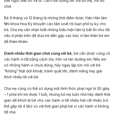
biết ngồi, biết bò và đi. Cách bé tương tác với bố mẹ, với đồ
chơi.
Bé 6 tháng và 12 tháng là những thời điểm được
Viện Hàn lâm
Nhi khoa Hoa Kỳ
khuyến cáo tầm soát rối loạn phổ tự kỷ cho
trẻ. Cha mẹ cần nhận biết những biểu hiện tâm lý bất ổn như đã
nêu ở phần trên để đưa trẻ đến gặp các bác sĩ tâm thần trẻ em
để thăm khám.
Dành nhiều thời gian chơi cùng với bé
, bé cần được củng cố
các hành vi tốt bằng cách ôm, hôn và tán dương em. Nếu em
có những hành vi chưa đúng, hãy ngay lập tức nói với bé
“không” thật dứt khoát, tránh quát lớn, đánh mắng hay giải
thích nhiều lời với bé.
Cha mẹ cũng có thể sử dụng một hình thức phạt ngó lơ 30 giây
– 1 phút khi trẻ được 1 tuổi, nhưng bố mẹ luôn nhớ hãy dành thời
gian để khích lệ bé cho các hành vi tốt nhiều hơn rất nhiều (có
thể gấp tới 4 lần) so với thời gian phạt bé vì các hành vi không
tốt nhé.