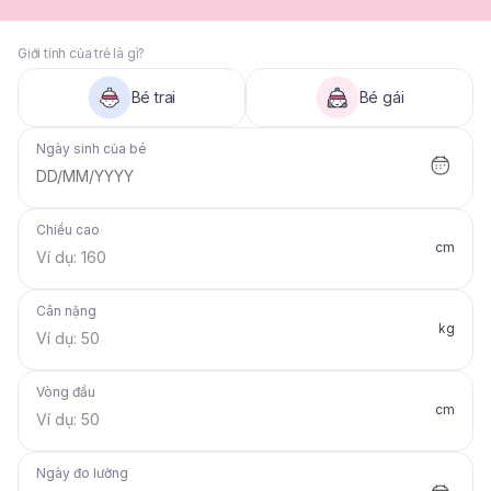
Giới tính của trẻ là gì?
Bé trai
Bé gái
Ngày sinh của bé
DD/MM/YYYY
Chiều cao
cm
Cân nặng
kg
Vòng đầu
cm
Ngày đo lường