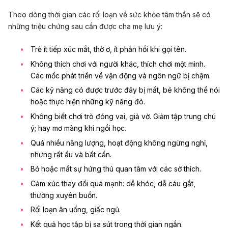
Theo dòng thời gian các rối loạn về sức khỏe tâm thần sẽ có
những triệu chứng sau cần được cha mẹ lưu ý:
Trẻ ít tiếp xúc mắt, thờ ơ, ít phản hồi khi gọi tên.
Không thích chơi với người khác, thích chơi một mình.
Các mốc phát triển về vận động và ngôn ngữ bị chậm.
Các kỹ năng có được trước đây bị mất, bé không thể nói
hoặc thực hiện những kỹ năng đó.
Không biết chơi trò đóng vai, giả vờ. Giảm tập trung chú
ý; hay mơ màng khi ngồi học.
Quá nhiều năng lượng, hoạt động không ngừng nghỉ,
nhưng rất ẩu và bất cẩn.
Bỏ hoặc mất sự hứng thú quan tâm với các sở thích.
Cảm xúc thay đổi quá mạnh: dễ khóc, dễ cáu gắt,
thường xuyên buồn.
Rối loạn ăn uống, giấc ngủ.
Kết quả học tập bị sa sút trong thời gian ngắn.