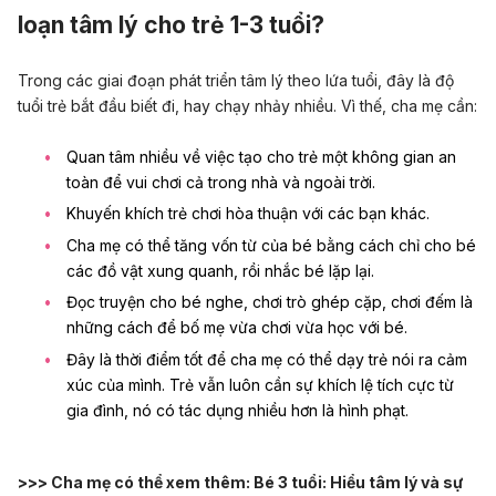
loạn tâm lý cho trẻ 1-3 tuổi?
Trong các giai đoạn phát triển tâm lý theo lứa tuổi, đây là độ
tuổi trẻ bắt đầu biết đi, hay chạy nhảy nhiều. Vì thế, cha mẹ cần:
Quan tâm nhiều về việc tạo cho trẻ một không gian an
toàn để vui chơi cả trong nhà và ngoài trời.
Khuyến khích trẻ chơi hòa thuận với các bạn khác.
Cha mẹ có thể tăng vốn từ của bé bằng cách chỉ cho bé
các đồ vật xung quanh, rồi nhắc bé lặp lại.
Đọc truyện cho bé nghe, chơi trò ghép cặp, chơi đếm là
những cách để bố mẹ vừa chơi vừa học với bé.
Đây là thời điểm tốt để cha mẹ có thể dạy trẻ nói ra cảm
xúc của mình. Trẻ vẫn luôn cần sự khích lệ tích cực từ
gia đình, nó có tác dụng nhiều hơn là hình phạt.
>>> Cha mẹ có thể xem thêm:
Bé 3 tuổi: Hiểu tâm lý và sự