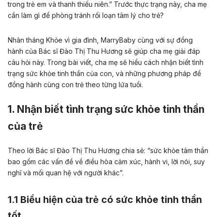
trong trẻ em và thanh thiếu niên.” Trước thực trạng này, cha mẹ
cần làm gì để phòng tránh rối loạn tâm lý cho trẻ?
Nhân tháng Khỏe vì gia đình, MarryBaby cùng với sự đồng
hành của
Bác sĩ Đào Thị Thu Hương
sẽ giúp cha mẹ giải đáp
câu hỏi này. Trong bài viết, cha mẹ sẽ hiểu cách nhận biết tình
trạng sức khỏe tinh thần của con, và những phương pháp để
đồng hành cùng con trẻ theo từng lứa tuổi.
1. Nhận biết tình trạng sức khỏe tinh thần
của trẻ
Theo lời
Bác sĩ Đào Thị Thu Hương
chia sẻ: “sức khỏe tâm thần
bao gồm các vấn đề về điều hòa cảm xúc, hành vi, lời nói, suy
nghĩ và mối quan hệ với người khác”.
1.1 Biểu hiện của trẻ có sức khỏe tinh thần
tốt