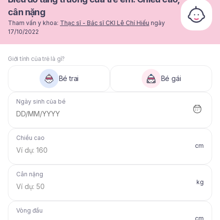
cân nặng
Tham vấn y khoa:
Thạc sĩ - Bác sĩ CKI Lê Chí Hiếu
ngày
17/10/2022
Giới tính của trẻ là gì?
Bé trai
Bé gái
Ngày sinh của bé
DD/MM/YYYY
Chiều cao
cm
Cân nặng
kg
Vòng đầu
cm