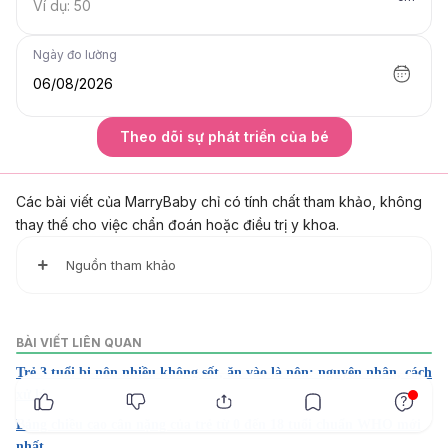
Ngày đo lường
06/08/2026
Theo dõi sự phát triển của bé
Các bài viết của MarryBaby chỉ có tính chất tham khảo, không
thay thế cho việc chẩn đoán hoặc điều trị y khoa.
Nguồn tham khảo
1. The Growing Child: 3-Year-Olds
https://www.stanfordchildrens.org/en/topic/default?
BÀI VIẾT LIÊN QUAN
id=the-growing-child-3-year-olds-90-P02296
Trẻ 3 tuổi bị nôn nhiều không sốt, ăn vào là nôn: nguyên nhân, cách
x
Ngày truy cập: 22/04/2023
xử lý
2. Preschoolers (3-5 years of age)
Bảng chiều cao cân nặng của trẻ từ 0 đến 18 tuổi chuẩn WHO mới
https://www.cdc.gov/ncbddd/childdevelopment/positivep
nhất