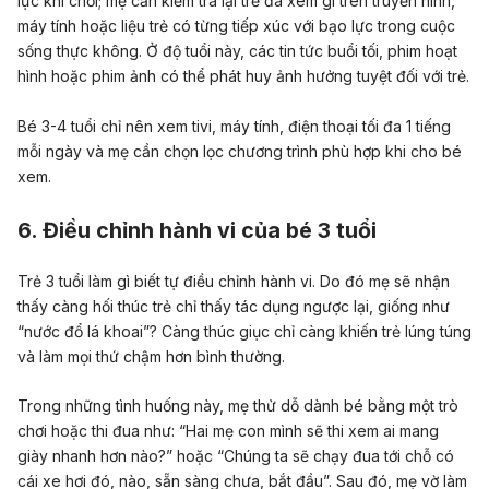
lực khi chơi; mẹ cần kiểm tra lại trẻ đã xem gì trên truyền hình,
máy tính hoặc liệu trẻ có từng tiếp xúc với bạo lực trong cuộc
sống thực không. Ở độ tuổi này, các tin tức buổi tối, phim hoạt
hình hoặc phim ảnh có thể phát huy ảnh hưởng tuyệt đối với trẻ.
Bé 3-4 tuổi chỉ nên xem tivi, máy tính, điện thoại tối đa 1 tiếng
mỗi ngày và mẹ cần chọn lọc chương trình phù hợp khi cho bé
xem.
6. Điều chỉnh hành vi của bé 3 tuổi
Trẻ 3 tuổi làm gì biết tự điều chỉnh hành vi. Do đó mẹ sẽ nhận
thấy càng hối thúc trẻ chỉ thấy tác dụng ngược lại, giống như
“nước đổ lá khoai”? Càng thúc giục chỉ càng khiến trẻ lúng túng
và làm mọi thứ chậm hơn bình thường.
Trong những tình huống này, mẹ thử dỗ dành bé bằng một trò
chơi hoặc thi đua như: “Hai mẹ con mình sẽ thi xem ai mang
giày nhanh hơn nào?” hoặc “Chúng ta sẽ chạy đua tới chỗ có
cái xe hơi đó, nào, sẵn sàng chưa, bắt đầu”. Sau đó, mẹ vờ làm