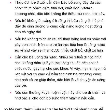
Thực đơn bé 3 tuổi cần đảm bảo bổ sung đầy đủ các
nhóm thực phẩm đạm, tinh bột, chất béo, vitamin,
khoáng chất, đặc biệt không thể thiếu rau xanh, trái cây.
Nếu trẻ không ăn sáng ở trường thì bữa sáng ở nhà phải
đầy đủ dinh dưỡng vì cung cấp năng lượng hoạt động
cho cả ngày dài.
Nếu bé không thích ăn rau thì thay bằng loại củ hoặc trái
cây con thích. Nên cho trẻ ăn trực tiếp hơn là uống nước
ép vì như vậy sẽ nhận được nhiều chất bổ, chất xơ hơn.
Cần cho bé uống đủ nước. Nhiều bé 3 tuổi đi học nhút
nhát không dám tự lấy nước uống sẽ dẫn đến cơ thể
thiếu nước, gây hại cho sức khỏe. Vì vậy, mẹ nên tạo mối
liên kết với cô giáo để nắm tình hình bé ở trường cũng
như nhờ cô trợ giúp thêm, đặc biệt là về chuyện ăn uống
của bé.
Nếu con thường xuyên bệnh vặt, hãy cho bé đi khám và
nhờ bác sĩ cho con bổ sung thêm vitamin nếu cần.
>> Mẹ xem thêm:
Bữa sáng cho bé 2-3 tuổi nhanh gọn, dễ