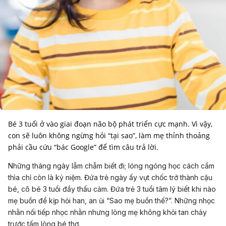
Bé 3 tuổi ở vào giai đoạn não bộ phát triển cực mạnh. Vì vậy,
con sẽ luôn không ngừng hỏi “tại sao”, làm mẹ thỉnh thoảng
phải cầu cứu “bác Google” để tìm câu trả lời.
Những tháng ngày lẫm chẫm biết đi; lóng ngóng học cách cầm
thìa chỉ còn là kỷ niệm. Đứa trẻ ngày ấy vụt chốc trở thành cậu
bé, cô bé 3 tuổi đầy thấu cảm. Đứa trẻ 3 tuổi tâm lý biết khi nào
mẹ buồn để kịp hỏi han, an ủi “Sao mẹ buồn thế?”. Những nhọc
nhằn nối tiếp nhọc nhằn nhưng lòng mẹ không khỏi tan chảy
trước tấm lòng bé thơ.