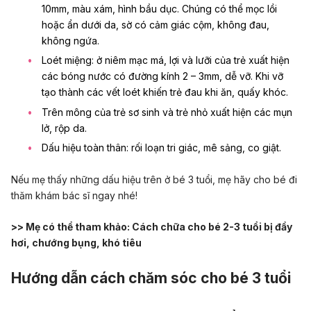
10mm, màu xám, hình bầu dục. Chúng có thể mọc lồi
hoặc ẩn dưới da, sờ có cảm giác cộm, không đau,
không ngứa.
Loét miệng: ở niêm mạc má, lợi và lưỡi của trẻ xuất hiện
các bóng nước có đường kính 2 – 3mm, dễ vỡ. Khi vỡ
tạo thành các vết loét khiến trẻ đau khi ăn, quấy khóc.
Trên mông của trẻ sơ sinh và trẻ nhỏ xuất hiện các mụn
lở, rộp da.
Dấu hiệu toàn thân: rối loạn tri giác, mê sảng, co giật.
Nếu mẹ thấy những dấu hiệu trên ở bé 3 tuổi, mẹ hãy cho bé đi
thăm khám bác sĩ ngay nhé!
>> Mẹ có thể tham khảo:
Cách chữa cho bé 2-3 tuổi bị đầy
hơi, chướng bụng, khó tiêu
Hướng dẫn cách chăm sóc cho bé 3 tuổi