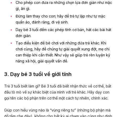
Cho phép con đưa ra những chọn lựa đơn giản như mặc
gì, ăn gì.
Đừng làm thay cho con; hãy để trẻ tự lập như tự mặc
quần áo, đánh răng, đi vệ sinh.
Dạy bé 3 tuổi đếm các phép tính cơ bản, hát các bài hát
đơn giản.
Tạo điều kiện để bé chơi với những đứa trẻ khác. Khi
chơi cùng, hãy để chúng tự giải quyết xung đột, mẹ chỉ
can thiệp khi cần thiết. Như vậy sẽ giúp trẻ rèn luyện kỹ
năng xã hội, giải quyết vấn đề.
3. Dạy bé 3 tuổi về giới tính
Trẻ 3 tuổi biết làm gì? Bé 3 tuổi đã biết nhận thức về cơ thể, bắt
đầu tò mò về sự khác biệt của mình với trẻ khác. Hãy dạy con
gọi tên các bộ phận trên cơ thể một cách tự nhiên, chính xác.
Giúp con hiểu vùng nào là “vùng riêng tư” (những bộ phận mà
đồ tắm che đậy), không cho bất kỳ ai chạm vào cũng như định