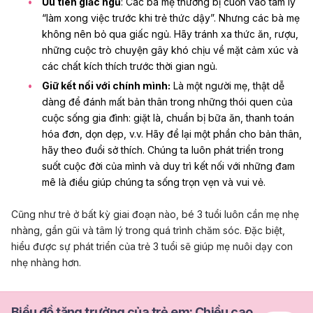
Ưu tiên giấc ngủ
: Các bà mẹ thường bị cuốn vào tâm lý
“làm xong việc trước khi trẻ thức dậy”. Nhưng các bà mẹ
không nên bỏ qua giấc ngủ. Hãy tránh xa thức ăn, rượu,
những cuộc trò chuyện gây khó chịu về mặt cảm xúc và
các chất kích thích trước thời gian ngủ.
Giữ kết nối với chính mình:
Là một người mẹ, thật dễ
dàng để đánh mất bản thân trong những thói quen của
cuộc sống gia đình: giặt là, chuẩn bị bữa ăn, thanh toán
hóa đơn, dọn dẹp, v.v. Hãy để lại một phần cho bản thân,
hãy theo đuổi sở thích. Chúng ta luôn phát triển trong
suốt cuộc đời của mình và duy trì kết nối với những đam
mê là điều giúp chúng ta sống trọn vẹn và vui vẻ.
Cũng như trẻ ở bất kỳ giai đoạn nào, bé 3 tuổi luôn cần mẹ nhẹ
nhàng, gần gũi và tâm lý trong quá trình chăm sóc. Đặc biệt,
hiểu được sự phát triển của trẻ 3 tuổi sẽ giúp mẹ nuôi dạy con
nhẹ nhàng hơn.
Biểu đồ tăng trưởng của trẻ em: Chiều cao,