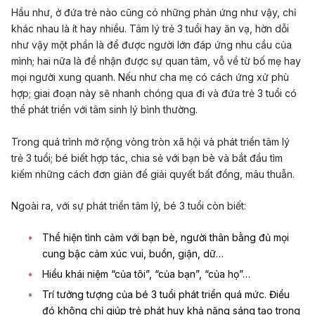
Hầu như, ở đứa trẻ nào cũng có những phản ứng như vậy, chỉ
khác nhau là ít hay nhiều. Tâm lý trẻ 3 tuổi hay ăn vạ, hờn dỗi
như vậy một phần là để được người lớn đáp ứng nhu cầu của
mình; hai nữa là để nhận được sự quan tâm, vỗ về từ bố mẹ hay
mọi người xung quanh. Nếu như cha mẹ có cách ứng xử phù
hợp; giai đoạn này sẽ nhanh chóng qua đi và đứa trẻ 3 tuổi có
thể phát triển với tâm sinh lý bình thường.
Trong quá trình mở rộng vòng tròn xã hội và phát triển tâm lý
trẻ 3 tuổi; bé biết hợp tác, chia sẻ với bạn bè và bắt đầu tìm
kiếm những cách đơn giản để giải quyết bất đồng, mâu thuẫn.
Ngoài ra, với sự phát triển tâm lý, bé 3 tuổi còn biết:
Thể hiện tình cảm với bạn bè, người thân bằng đủ mọi
cung bậc cảm xúc vui, buồn, giận, dữ…
Hiểu khái niệm “của tôi”, “của bạn”, “của họ”…
Trí tưởng tượng của bé 3 tuổi phát triển quá mức. Điều
đó không chỉ giúp trẻ phát huy khả năng sáng tạo trong