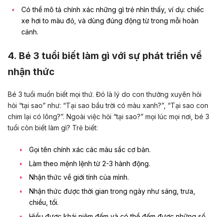
Có thể mô tả chính xác những gì trẻ nhìn thấy, ví dụ: chiếc
xe hơi to màu đỏ, và dùng đúng động từ trong mỗi hoàn
cảnh.
4. Bé 3 tuổi biết làm gì với sự phát triển về
nhận thức
Bé 3 tuổi muốn biết mọi thứ. Đó là lý do con thường xuyên hỏi
hỏi “tại sao” như: “Tại sao bầu trời có màu xanh?”, “Tại sao con
chim lại có lông?”.
Ngoài việc hỏi “tại sao?” mọi lúc mọi nơi, bé 3
tuổi còn biết làm gì? Trẻ biết:
Gọi tên chính xác các màu sắc cơ bản.
Làm theo mệnh lệnh từ 2-3 hành động.
Nhận thức về giới tính của mình.
Nhận thức được thời gian trong ngày như sáng, trưa,
chiều, tối.
Hiểu được khái niệm đếm và có thể đếm được những số