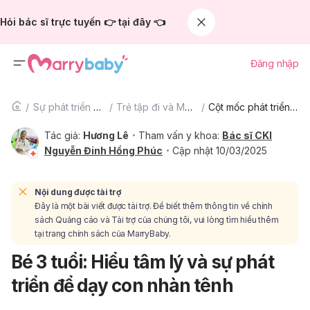
Hỏi bác sĩ trực tuyến 👉 tại đây 👈
Đăng nhập
Sự phát triển của trẻ
Trẻ tập đi và Mẫu giáo
Cột mốc phát triển của trẻ tập đi và mẫu giáo
Tác giả:
Hương Lê
Tham vấn y khoa:
Bác sĩ CKI
Nguyễn Đinh Hồng Phúc
Cập nhật 10/03/2025
Nội dung được tài trợ
Đây là một bài viết được tài trợ. Để biết thêm thông tin về chính
sách Quảng cáo và Tài trợ của chúng tôi, vui lòng tìm hiểu thêm
tại trang chính sách của MarryBaby.
Bé 3 tuổi: Hiểu tâm lý và sự phát
triển để dạy con nhàn tênh