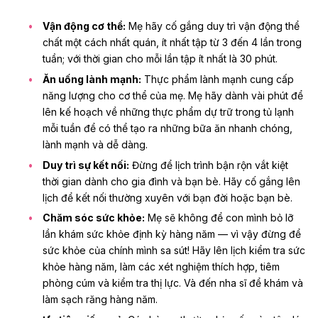
Vận động cơ thể:
Mẹ hãy cố gắng duy trì vận động thể
chất một cách nhất quán, ít nhất tập từ 3 đến 4 lần trong
tuần; với thời gian cho mỗi lần tập ít nhất là 30 phút.
Ăn uống lành mạnh:
Thực phẩm lành mạnh cung cấp
năng lượng cho cơ thể của mẹ. Mẹ hãy dành vài phút để
lên kế hoạch về những thực phẩm dự trữ trong tủ lạnh
mỗi tuần để có thể tạo ra những bữa ăn nhanh chóng,
lành mạnh và dễ dàng.
Duy trì sự kết nối:
Đừng để lịch trình bận rộn vắt kiệt
thời gian dành cho gia đình và bạn bè. Hãy cố gắng lên
lịch để kết nối thường xuyên với bạn đời hoặc bạn bè.
Chăm sóc sức khỏe:
Mẹ sẽ không để con mình bỏ lỡ
lần khám sức khỏe định kỳ hàng năm — vì vậy đừng để
sức khỏe của chính mình sa sút! Hãy lên lịch kiểm tra sức
khỏe hàng năm, làm các xét nghiệm thích hợp, tiêm
phòng cúm và kiểm tra thị lực. Và đến nha sĩ để khám và
làm sạch răng hàng năm.