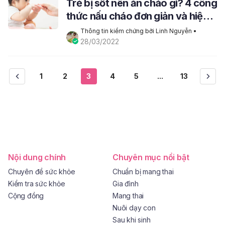
Trẻ bị sốt nên ăn cháo gì? 4 công
thức nấu cháo đơn giản và hiệu
quả
Thông tin kiểm chứng bởi Linh Nguyễn
 • 
28/03/2022
1
2
3
4
5
...
13
Nội dung chính
Chuyên mục nổi bật
Chuyên đề sức khỏe
Chuẩn bị mang thai
Kiểm tra sức khỏe
Gia đình
Cộng đồng
Mang thai
Nuôi dạy con
Sau khi sinh