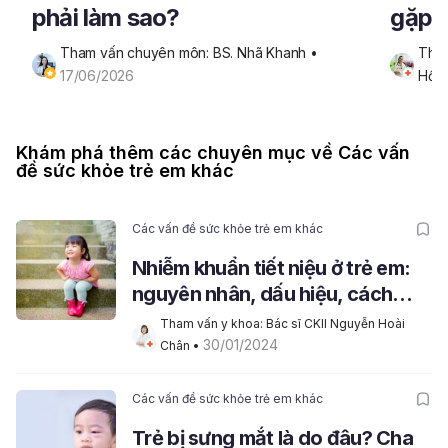
phải làm sao?
gặp 
trẻ 
Tham vấn chuyên môn: BS. Nhã Khanh
 • 
Tham
17/06/2026
Hồn
Khám phá thêm các chuyên mục về Các vấn
đề sức khỏe trẻ em khác
Các vấn đề sức khỏe trẻ em khác
Nhiễm khuẩn tiết niệu ở trẻ em:
nguyên nhân, dấu hiệu, cách
điều trị
Tham vấn y khoa: Bác sĩ CKII Nguyễn Hoài 
30/01/2024
Chân
 • 
Các vấn đề sức khỏe trẻ em khác
Trẻ bị sưng mắt là do đâu? Cha