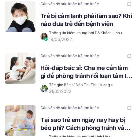
Các vấn đề sức khỏe trẻ em khác
Trẻ bị cảm lạnh phải làm sao? Khi
nào đưa trẻ đến bệnh viện
Thông tin kiểm chứng bởi Đỗ Khánh Linh
 • 
19/06/2022
Các vấn đề sức khỏe trẻ em khác
Hỏi-đáp bác sĩ: Cha mẹ cần làm
gì để phòng tránh rối loạn tâm lý
cho trẻ?
Tác giả: Bác sĩ Đào Thị Thu Hương
 • 
31/05/2022
Các vấn đề sức khỏe trẻ em khác
Tại sao trẻ em ngày nay hay bị
béo phì? Cách phòng tránh và
điều trị béo phì
Thông tin kiểm chứng bởi Linh Hồ
 • 