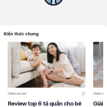
Kiến thức chung
Chăm sóc bé
Chăm sóc
Review top 6 tã quần cho bé
Giải 