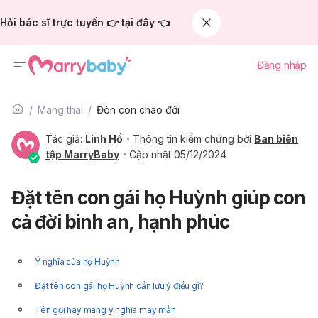
Hỏi bác sĩ trực tuyến 👉 tại đây 👈
Đăng nhập
Mang thai
Đón con chào đời
Tác giả:
Linh Hồ
Thông tin kiểm chứng bởi
Ban biên
tập MarryBaby
Cập nhật 05/12/2024
Đặt tên con gái họ Huỳnh giúp con
cả đời bình an, hạnh phúc
Ý nghĩa của họ Huỳnh
Đặt tên con gái họ Huỳnh cần lưu ý điều gì?
Tên gọi hay mang ý nghĩa may mắn