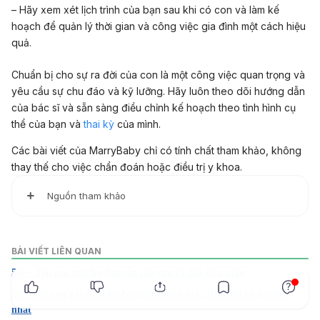
– Hãy xem xét lịch trình của bạn sau khi có con và làm kế
hoạch để quản lý thời gian và công việc gia đình một cách hiệu
quả.
Chuẩn bị cho sự ra đời của con là một công việc quan trọng và
yêu cầu sự chu đáo và kỹ lưỡng. Hãy luôn theo dõi hướng dẫn
của bác sĩ và sẵn sàng điều chỉnh kế hoạch theo tình hình cụ
thể của bạn và
thai kỳ
của mình.
Các bài viết của MarryBaby chỉ có tính chất tham khảo, không
thay thế cho việc chẩn đoán hoặc điều trị y khoa.
Nguồn tham khảo
1. How to bathe your newborn
BÀI VIẾT LIÊN QUAN
https://www.aad.org/public/everyday-care/skin-care-
500+ Tên con trai họ Nguyễn cho con cả đời viên mãn
x
basics/care/newborn-bathing
200+ tên con gái 2024 họ Nguyễn thanh lịch, thùy mị và ý nghĩa
Truy cập ngày 11/12/2021
nhất