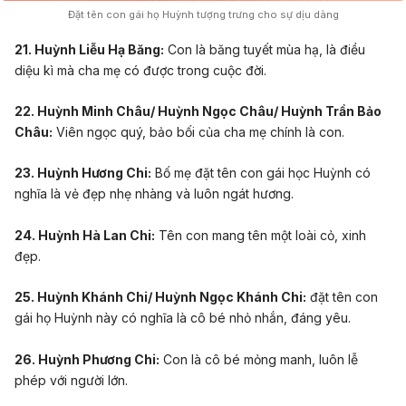
Đặt tên con gái họ Huỳnh tượng trưng cho sự dịu dàng
21. Huỳnh Liễu Hạ Băng:
Con là băng tuyết mùa hạ, là điều
diệu kì mà cha mẹ có được trong cuộc đời.
22. Huỳnh Minh Châu/ Huỳnh Ngọc Châu/ Huỳnh Trần Bảo
Châu:
Viên ngọc quý, bảo bối của cha mẹ chính là con.
23. Huỳnh Hương Chi:
Bố mẹ đặt tên con gái học Huỳnh có
nghĩa là vẻ đẹp nhẹ nhàng và luôn ngát hương.
24. Huỳnh Hà Lan Chi:
Tên con mang tên một loài cỏ, xinh
đẹp.
25. Huỳnh Khánh Chi/ Huỳnh Ngọc Khánh Chi:
đặt tên con
gái họ Huỳnh này có nghĩa là cô bé nhỏ nhắn, đáng yêu.
26. Huỳnh Phương Chi:
Con là cô bé mỏng manh, luôn lễ
phép với người lớn.