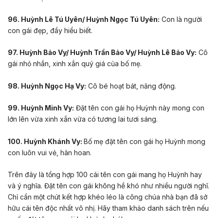
96. Huỳnh Lê Tú Uyên/ Huỳnh Ngọc Tú Uyên:
Con là người
con gái đẹp, đầy hiểu biết.
97. Huỳnh Bảo Vy/ Huỳnh Trần Bảo Vy/ Huỳnh Lê Bảo Vy:
Cô
gái nhỏ nhắn, xinh xắn quý giá của bố mẹ.
98. Huỳnh Ngọc Hạ Vy:
Cô bé hoạt bát, năng động.
99. Huỳnh Minh Vy:
Đặt tên con gái họ Huỳnh này mong con
lớn lên vừa xinh xắn vừa có tương lai tươi sáng.
100. Huỳnh Khánh Vy:
Bố mẹ đặt tên con gái họ Huỳnh mong
con
luôn vui vẻ, hân hoan.
Trên đây là tổng hợp 100 cái tên con gái mang họ Huỳnh hay
và ý nghĩa. Đặt tên con gái không hề khó như nhiều người nghĩ.
Chỉ cần một chút kết hợp khéo léo là công chúa nhà bạn đã sở
hữu cái tên độc nhất vô nhị. Hãy tham khảo danh sách trên nếu