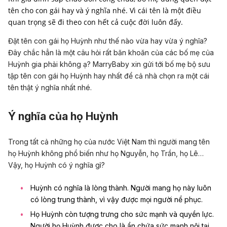
tên cho con gái hay và ý nghĩa nhé. Vì cái tên là một điều
quan trọng sẽ đi theo con hết cả cuộc đời luôn đấy.
Đặt tên con gái họ Huỳnh như thế nào vừa hay vừa ý nghĩa?
Đây chắc hẳn là một câu hỏi rất băn khoăn của các bố mẹ của
Huỳnh gia phải không ạ? MarryBaby xin gửi tới bố mẹ bộ sưu
tập tên con gái họ Huỳnh hay nhất để cả nhà chọn ra một cái
tên thật
ý nghĩa
nhất nhé.
Ý nghĩa của họ Huỳnh
Trong tất cả những họ của nước Việt Nam thì người mang tên
họ Huỳnh không phổ biến như họ Nguyễn, họ Trần, họ Lê…
Vậy, họ Huỳnh có ý nghĩa gì?
Huỳnh có nghĩa là lòng thành. Người mang họ này luôn
có lòng trung thành, vì vậy được mọi người nể phục.
Họ Huỳnh còn tượng trưng cho
sức mạnh
và quyền lực.
Người họ Huỳnh được cho là ẩn chứa sức mạnh nội tại