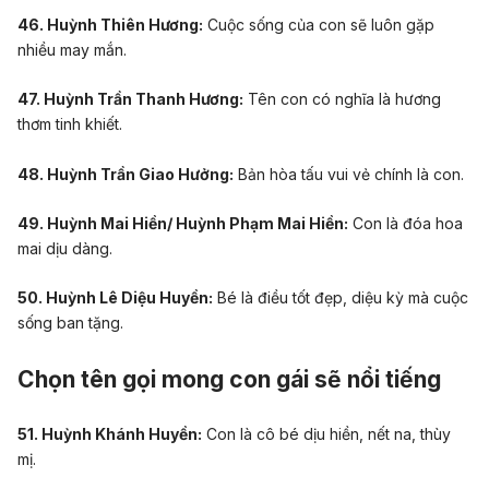
46. Huỳnh Thiên Hương:
Cuộc sống của con sẽ luôn gặp
nhiều may mắn.
47. Huỳnh Trần Thanh Hương:
Tên con có nghĩa là hương
thơm tinh khiết.
48. Huỳnh Trần Giao Hưởng:
Bản hòa tấu vui vẻ chính là con.
49. Huỳnh Mai Hiền/ Huỳnh Phạm Mai Hiền:
Con là
đóa hoa
mai dịu dàng.
50. Huỳnh Lê Diệu Huyền:
Bé là điều tốt đẹp, diệu kỳ mà cuộc
sống ban tặng.
Chọn tên gọi mong con gái sẽ nổi tiếng
51. Huỳnh Khánh Huyền:
Con là cô bé dịu hiền, nết na, thùy
mị.