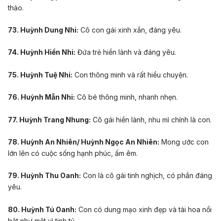
thảo.
73. Huỳnh Dung Nhi:
Cô con gái xinh xắn, đáng yêu.
74. Huỳnh Hiền Nhi:
Đứa trẻ hiền lành và đáng yêu.
75. Huỳnh Tuệ Nhi:
Con thông minh và rất hiểu chuyện.
76. Huỳnh Mẫn Nhi:
Cô bé thông minh, nhanh nhẹn.
77. Huỳnh Trang Nhung:
Cô gái hiền lành, nhu mì chính là con.
78. Huỳnh An Nhiên/ Huỳnh Ngọc An Nhiên:
Mong ước con
lớn lên có cuộc sống hạnh phúc, ấm êm.
79. Huỳnh Thu Oanh:
Con là cô gái tinh nghịch, có phần đáng
yêu.
80. Huỳnh Tú Oanh:
Con có dung mạo xinh đẹp và tài hoa nổi
bật như một vì tinh tú.