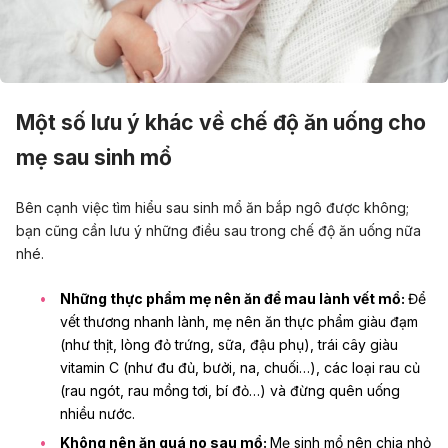
Một số lưu ý khác về chế độ ăn uống cho
mẹ sau sinh mổ
Bên cạnh việc tìm hiểu sau sinh mổ ăn bắp ngô được không;
bạn cũng cần lưu ý những điều sau trong chế độ ăn uống nữa
nhé.
Những thực phẩm mẹ nên ăn để mau lành vết mổ:
Để
vết thương nhanh lành, mẹ nên ăn thực phẩm giàu đạm
(như thịt, lòng đỏ trứng, sữa,
đậu phụ
), trái cây giàu
vitamin C (như
đu đủ
,
bưởi
, na, chuối…), các loại rau củ
(rau ngót,
rau mồng tơi
, bí đỏ…) và đừng quên uống
nhiều nước.
Không nên ăn quá no sau mổ:
Mẹ sinh mổ nên chia nhỏ