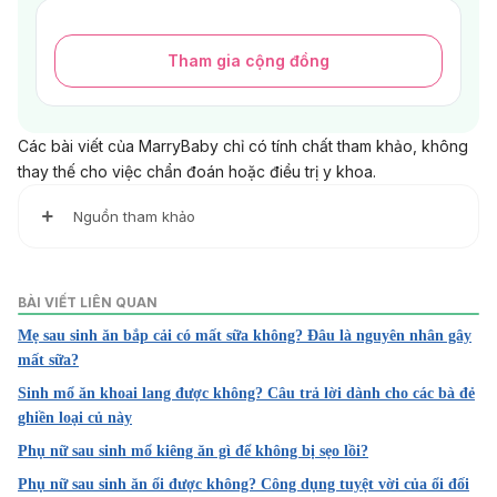
Tham gia cộng đồng
Các bài viết của MarryBaby chỉ có tính chất tham khảo, không
thay thế cho việc chẩn đoán hoặc điều trị y khoa.
Nguồn tham khảo
1. Diet After C-section Delivery – Foods to Eat and Avoid
https://parenting.firstcry.com/articles/diet-after-c-section-
BÀI VIẾT LIÊN QUAN
delivery-foods-to-eat-and-avoid/
Mẹ sau sinh ăn bắp cải có mất sữa không? Đâu là nguyên nhân gây
Truy cập ngày 29/05//2021.
mất sữa?
2. Diet After C-Section Delivery: Essential Nutrients To Ta
Sinh mổ ăn khoai lang được không? Câu trả lời dành cho các bà đẻ
ke And Foods To Avoid
ghiền loại củ này
https://www.momjunction.com/articles/diet-tips-for-
Phụ nữ sau sinh mổ kiêng ăn gì để không bị sẹo lồi?
mothers-after-a-cesarean-delivery_00355929/
Phụ nữ sau sinh ăn ổi được không? Công dụng tuyệt vời của ổi đối
Truy cập ngày 29/05//2021.