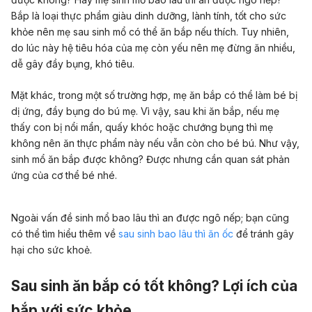
Bắp là loại
thực phẩm giàu dinh dưỡng
, lành tính, tốt cho sức
khỏe nên mẹ sau sinh mổ có thể ăn bắp nếu thích. Tuy nhiên,
do lúc này hệ tiêu hóa của mẹ còn yếu nên mẹ đừng ăn nhiều,
dễ gây đầy bụng, khó tiêu.
Mặt khác, trong một số trường hợp, mẹ ăn bắp có thể làm
bé bị
dị ứng
,
đầy bụng
do bú mẹ. Vì vậy, sau khi ăn bắp, nếu mẹ
thấy con bị nổi mẩn, quấy khóc hoặc chướng bụng thì mẹ
không nên ăn thực phẩm này nếu vẫn còn cho bé bú.
Như vậy,
sinh mổ ăn bắp được không?
Được nhưng cần quan sát phản
ứng của cơ thể bé nhé.
Ngoài vấn đề sinh mổ bao lâu thì an được ngô nếp; bạn cũng
có thể tìm hiểu thêm về
sau sinh bao lâu thì ăn ốc
để tránh gây
hại cho sức khoẻ.
Sau sinh ăn bắp có tốt không? Lợi ích của
bắp với sức khỏe