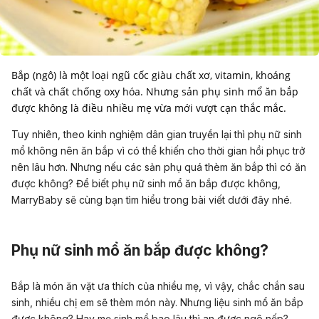
Bắp (ngô) là một loại ngũ cốc giàu chất xơ, vitamin, khoáng
chất và chất chống oxy hóa. Nhưng sản phụ sinh mổ ăn bắp
Tuy nhiên, theo kinh nghiệm dân gian truyền lại thì phụ nữ sinh
mổ không nên ăn bắp vì có thể khiến cho thời gian hồi phục trở
nên lâu hơn. Nhưng nếu các sản phụ quá thèm ăn bắp thì có ăn
được không? Để biết phụ nữ sinh mổ ăn bắp được không,
MarryBaby sẽ cùng bạn tìm hiểu trong bài viết dưới đây nhé.
Phụ nữ sinh mổ ăn bắp được không?
Bắp là món ăn vặt ưa thích của nhiều mẹ, vì vậy, chắc chắn sau
sinh, nhiều chị em sẽ thèm món này. Nhưng liệu
sinh mổ ăn bắp
được không? Hay mẹ sinh mổ bao lâu thì an được ngô nếp?