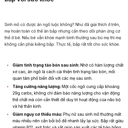
Sinh mổ có được ăn ngô luộc không? Như đã giải thích ở trên,
mẹ hoàn toàn có thể ăn bắp nhưng cần theo dõi phản ứng cơ
thể ở bé. Nếu bé vẫn khỏe mạnh bình thường sau bú mẹ thì mẹ
không cần phải kiêng bắp. Thực tế, bắp rất tốt cho sức khỏe.
Giảm tình trạng táo bón sau sinh:
Nhờ có hàm lượng chất
xơ cao, ăn ngô là
cách cải thiện tình trạng táo bón
, mối
quan tâm phổ biến đối với các mẹ sau sinh.
Tăng cường năng lượng:
Một cốc ngô cung cấp khoảng
29g carbs, không chỉ đảm bảo năng lượng cho vận động
thể chất mà còn cần thiết để duy trì hoạt động của não bộ
và hệ thần kinh.
Giảm nguy cơ thiếu máu:
Phụ nữ sau sinh mổ thường mất
máu nhiều nên cần bồi bổ để nhanh lấy lại sức. Bắp rất giàu
vitamin B12
, axit folic và sắt giúp sản xuất các tế bào hồng