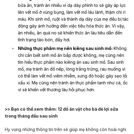
bữa ăn, tránh ăn nhiều vì dạ dày phình to sẽ gây áp lực
lên
vết mổ ở vùng bụng
, làm vết mổ lâu lành, thậm chí rỉ
máu.
Khi sinh mổ, ruột và thành dạ dày của mẹ đều bị tác
động gây ảnh hưởng đến việc tiêu hóa thức ăn. Vì vậy,
ăn nhiều, ăn quá no sẽ khiến thức ăn lâu tiêu dẫn đến
tình trạng táo bón, đầy hơi.
Những thực phẩm mẹ nên kiêng sau sinh mổ:
Không
chỉ cần biết
sinh mổ ăn bắp được không,
mẹ cũng nên
tìm hiểu
thực phẩm nào kiêng ăn sau sinh mổ
.
Sau sinh
mổ, mẹ tránh ăn đồ nếp, lòng trắng trứng, rau muống vì
có thể làm vết mổ viêm nhiễm, sưng đỏ hoặc gây sẹo lồi
xấu xí. Mẹ cũng nên tránh ăn thực phẩm tanh như cá, ốc
vì sẽ khiến vết thương lâu hồi phục hơn.
>> Bạn có thể xem thêm:
12 đồ ăn vặt cho bà đẻ lợi sữa
trong tháng đầu sau sinh
Hy vọng những thông tin trên sẽ giúp mẹ không còn hoài nghi