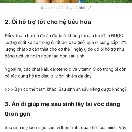
Sau sinh có ăn được ổi không?
2. Ổi hỗ trợ tốt cho hệ tiêu hóa
Đối với câu hỏi bà đẻ ăn được ổi không thì câu trả lời là ĐƯỢC.
Lượng chất xơ có trong ổi rất dồi dào (mỗi quả ổi cung cấp 12%
lượng chất xơ cần thiết cho cơ thể 1 ngày), do đó ổi hỗ trợ nhu
động ruột và ngăn ngừa
táo bón sau sinh
.
Ngoài ra, các chất kali, carotenoid và vitamin C có trong ổi còn
có tác dụng hỗ trợ điều trị viêm nhiễm dạ dày.
>>> Bạn có thể tham khảo:
Sau sinh ăn sầu riêng được không?
3. Ăn ổi giúp mẹ sau sinh lấy lại vóc dáng
thon gọn
Sau sinh mẹ luôn mặc cảm vì thân hình “quá khổ” của mình. Vậy