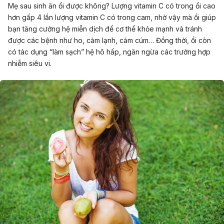
Mẹ sau sinh ăn ổi được không? Lượng vitamin C có trong ổi cao
hơn gấp 4 lần lượng vitamin C có trong cam, nhờ vậy mà ổi giúp
bạn tăng cường hệ miễn dịch để cơ thể khỏe mạnh và tránh
được các bệnh như ho,
cảm lạnh
, cảm cúm… Đồng thời, ổi còn
có tác dụng “làm sạch” hệ hô hấp, ngăn ngừa các trường hợp
nhiễm siêu vi.