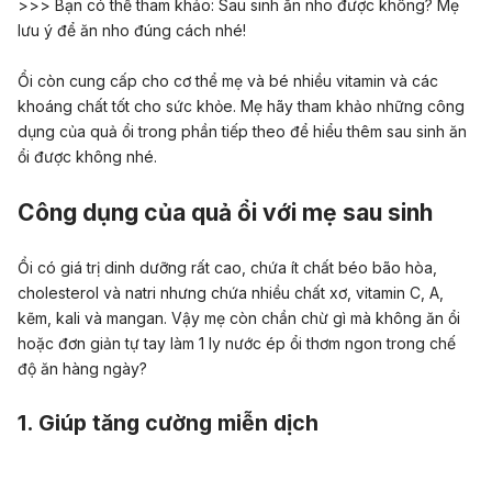
>>> Bạn có thể tham khảo:
Sau sinh ăn nho được không? Mẹ
lưu ý để ăn nho đúng cách nhé!
Ổi còn cung cấp cho cơ thể mẹ và bé nhiều vitamin và các
khoáng chất tốt cho sức khỏe. Mẹ hãy tham khảo những công
dụng của quả ổi trong phần tiếp theo để hiểu thêm sau sinh ăn
ổi được không nhé.
Công dụng của quả ổi với mẹ sau sinh
Ổi có giá trị dinh dưỡng rất cao, chứa ít chất béo bão hòa,
cholesterol và natri nhưng chứa nhiều chất xơ, vitamin C, A,
kẽm, kali và mangan. Vậy mẹ còn chần chừ gì mà không ăn ổi
hoặc đơn giản tự tay làm 1 ly nước ép ổi thơm ngon trong chế
độ ăn hàng ngày?
1. Giúp tăng cường miễn dịch