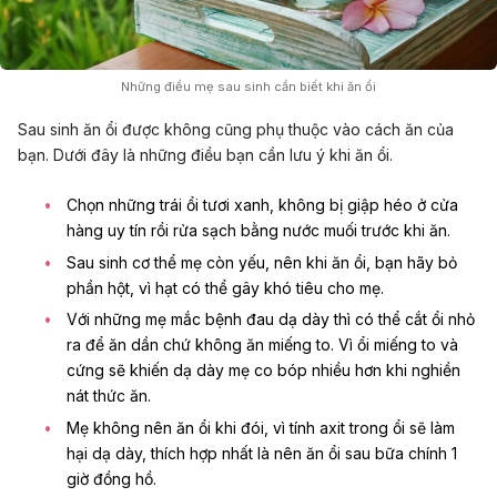
Những điều mẹ sau sinh cần biết khi ăn ổi
Sau sinh ăn ổi được không cũng phụ thuộc vào cách ăn của
bạn. Dưới đây là những điều bạn cần lưu ý khi ăn ổi.
Chọn những trái ổi tươi xanh, không bị giập héo ở cửa
hàng uy tín rồi rửa sạch bằng nước muối trước khi ăn.
Sau sinh cơ thể mẹ còn yếu, nên khi ăn ổi, bạn hãy bỏ
phần hột, vì hạt có thể gây khó tiêu cho mẹ.
Với những mẹ mắc bệnh đau dạ dày thì có thể cắt ổi nhỏ
ra để ăn dần chứ không ăn miếng to. Vì ổi miếng to và
cứng sẽ khiến dạ dày mẹ co bóp nhiều hơn khi nghiền
nát thức ăn.
Mẹ không nên ăn ổi khi đói, vì tính axit trong ổi sẽ làm
hại dạ dày, thích hợp nhất là nên ăn ổi sau bữa chính 1
giờ đồng hồ.