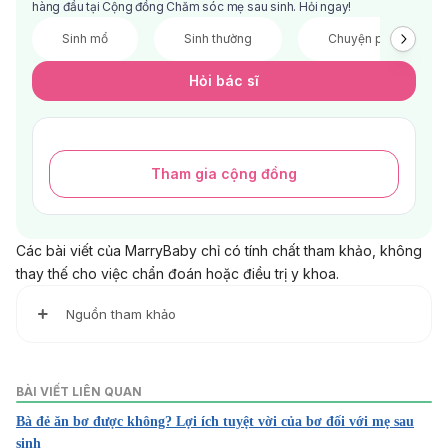
hàng đầu tại Cộng đồng Chăm sóc mẹ sau sinh. Hỏi ngay!
Sinh mổ
Sinh thường
Chuyện phòng the
Hỏi bác sĩ
Tham gia cộng đồng
Các bài viết của MarryBaby chỉ có tính chất tham khảo, không
thay thế cho việc chẩn đoán hoặc điều trị y khoa.
Nguồn tham khảo
1. Fruits to Eat and Avoid During Breastfeeding
https://parenting.firstcry.com/articles/fruits-to-eat-and-
BÀI VIẾT LIÊN QUAN
avoid-during-breastfeeding/
Bà đẻ ăn bơ được không? Lợi ích tuyệt vời của bơ đối với mẹ sau
Truy cập ngày 18/11/2021
sinh