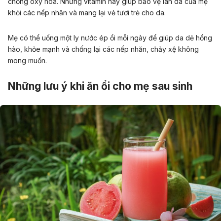
chống oxy hóa. Những vitamin này giúp bảo vệ làn da của mẹ
khỏi các nếp nhăn và mang lại vẻ tươi trẻ cho da.
Mẹ có thể uống một ly nước ép ổi mỗi ngày để giúp da dẻ hồng
hào, khỏe mạnh và chống lại các nếp nhăn, chảy xệ không
mong muốn.
Những lưu ý khi ăn ổi cho mẹ sau sinh