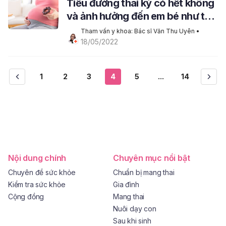
Tiểu đường thai kỳ có hết không
và ảnh hưởng đến em bé như thế
nào?
Tham vấn y khoa: Bác sĩ Văn Thu Uyên
 • 
18/05/2022
1
2
3
4
5
...
14
Nội dung chính
Chuyên mục nổi bật
Chuyên đề sức khỏe
Chuẩn bị mang thai
Kiểm tra sức khỏe
Gia đình
Cộng đồng
Mang thai
Nuôi dạy con
Sau khi sinh