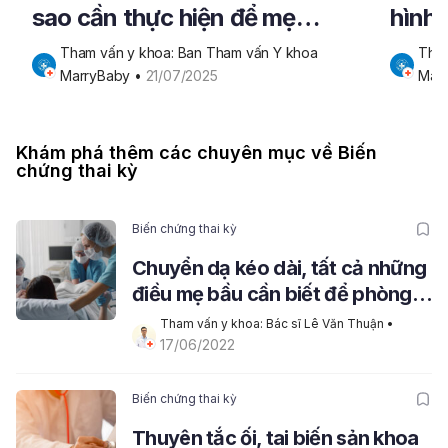
sao cần thực hiện để mẹ
hình
khỏe, bé an toàn?
Tham vấn y khoa: Ban Tham vấn Y khoa 
Tham
MarryBaby
 • 
21/07/2025
Mar
Khám phá thêm các chuyên mục về Biến
chứng thai kỳ
Biến chứng thai kỳ
Chuyển dạ kéo dài, tất cả những
điều mẹ bầu cần biết để phòng
tránh
Tham vấn y khoa: Bác sĩ Lê Văn Thuận
 • 
17/06/2022
Biến chứng thai kỳ
Thuyên tắc ối, tai biến sản khoa