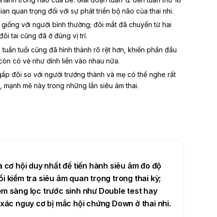
an quan trọng đối với sự phát triển
bộ não của thai nhi
.
giống với người bình thường; đôi mắt đã chuyển từ hai
ôi tai cũng đã ở đúng vị trí.
2 tuần tuổi cũng đã hình thành rõ rệt hơn, khiến phần đầu
còn có vẻ như dính liền vào nhau nữa.
gấp đôi
so với người trưởng thành và mẹ có thể nghe rất
, mạnh mẽ này trong những lần siêu âm thai.
à cơ hội duy nhất để tiến hành
siêu âm đo độ
ổi kiểm tra siêu âm quan trọng trong thai kỳ;
ệm sàng lọc trước sinh như Double test hay
 xác nguy cơ bị mắc
hội chứng Down ở thai nhi
.