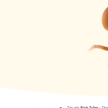
Tác giả:
Bích Trâm
Tha