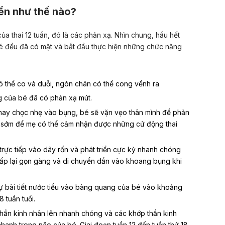
riển như thế nào?
ủa thai 12 tuần, đó là các phản xạ. Nhìn chung, hầu hết
é đều đã có mặt và bắt đầu thực hiện những chức năng
 thể co và duỗi, ngón chân có thể cong vểnh ra
g của bé đã có phản xạ mút.
 hay chọc nhẹ vào bụng, bé sẽ vặn vẹo thân mình để phản
á sớm để mẹ có thể cảm nhận được
những cử động thai
trực tiếp vào dây rốn và phát triển cực kỳ nhanh chóng
gấp lại gọn gàng và di chuyển dần vào khoang bụng khi
ự bài tiết nước tiểu vào bàng quang của bé vào khoảng
18 tuần tuổi
.
 thần kinh nhân lên nhanh chóng và các khớp thần kinh
hanh trong não của bé. Giai đoạn tuần 12 đến tuần thứ 18