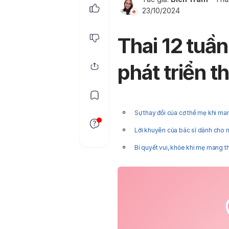
23/10/2024
Thai 12 tuầ
phát triển t
Sự thay đổi của cơ thể mẹ khi man
Lời khuyên của bác sĩ dành cho 
Bí quyết vui, khỏe khi mẹ mang th