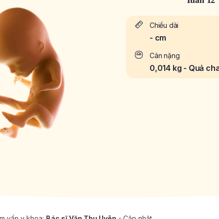
Tuần 12
Chiều dài
-
cm
Cân nặng
0,014 kg - Quả ch
m vấn y khoa:
Bác sĩ Văn Thu Uyên
Cập nhật