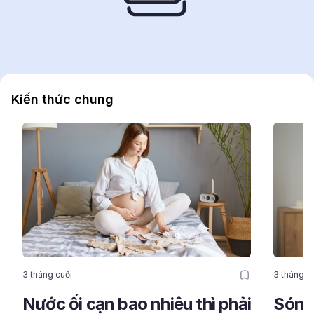
Kiến thức chung
3 tháng cuối
3 tháng c
Nước ối cạn bao nhiêu thì phải
Són t