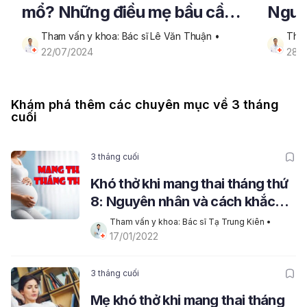
mổ? Những điều mẹ bầu cần
Nguy
biết
cách
Tham vấn y khoa: Bác sĩ Lê Văn Thuận
 • 
Tham
22/07/2024
mẹ b
28/
Khám phá thêm các chuyên mục về 3 tháng
cuối
3 tháng cuối
Khó thở khi mang thai tháng thứ
8: Nguyên nhân và cách khắc
phục nhanh nhất
Tham vấn y khoa: Bác sĩ Tạ Trung Kiên
 • 
17/01/2022
3 tháng cuối
Mẹ khó thở khi mang thai tháng