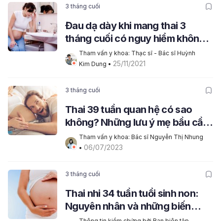
3 tháng cuối
Đau dạ dày khi mang thai 3
tháng cuối có nguy hiểm không
và cách giảm đau nhanh nhất
Tham vấn y khoa: Thạc sĩ - Bác sĩ Huỳnh 
25/11/2021
Kim Dung
 • 
3 tháng cuối
Thai 39 tuần quan hệ có sao
không? Những lưu ý mẹ bầu cần
biết
Tham vấn y khoa: Bác sĩ Nguyễn Thị Nhung
06/07/2023
• 
3 tháng cuối
Thai nhi 34 tuần tuổi sinh non:
Nguyên nhân và những biến
chứng xảy ra
Thông tin kiểm chứng bởi Ban biên tập 