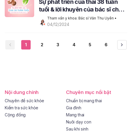
Sự phát triển của thai 38 tuần
tuổi & lời khuyên của bác sĩ cho
mẹ bầu
Tham vấn y khoa: Bác sĩ Văn Thu Uyên
 • 
04/12/2024
1
2
3
4
5
6
Nội dung chính
Chuyên mục nổi bật
Chuyên đề sức khỏe
Chuẩn bị mang thai
Kiểm tra sức khỏe
Gia đình
Cộng đồng
Mang thai
Nuôi dạy con
Sau khi sinh