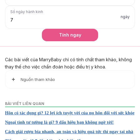
Số ngày hành kinh
ngày
Tính ngay
Các bài viết của MarryBaby chỉ có tính chất tham khảo, không
thay thế cho việc chẩn đoán hoặc điều trị y khoa.
Nguồn tham khảo
1. Happy families
https://www.betterhealth.vic.gov.au/health/healthyliving/ha
BÀI VIẾT LIÊN QUAN
ppy-families
Hôn có tác dụng gì? 12 lợi ích tuyệt vời của nụ hôn đối với sức khỏe
Truy cập ngày 10/04/2024
Ngoại tình tư tưởng là gì? 9 dấu hiệu bạn không ngờ tới!
2. 7 tips to live a happier life
Cách giải rượu bia nhanh, an toàn và hiệu quả tức thì ngay tại nhà
https://www.mayoclinichealthsystem.org/hometown-