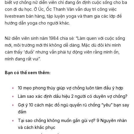
biết vợ chồng nữ diễn viên chỉ đang ổn định cuộc sống cho ba
con đi du học. Ở Úc, Ốc Thanh Vân vẫn duy trì công việc
livestream bán hàng, tập luyện yoga và tham gia các lớp để
hướng dẫn yoga cho người khác.
Nữ diễn viên sinh năm 1984 chia sẻ: “Làm quen với cuộc sống
mới, môi trường mới thì không dễ dàng. Mặc dù đôi khi mình
cảm thấy ‘đuối’ nhưng vẫn phải tự động viên rằng mình ổn,
mình đang rất vui”.
Bạn có thể xem thêm:
10 mẹo phong thủy giúp vợ chồng luôn tâm đầu ý hợp
Làm sao xác định dấu hiệu 2 người có duyên vợ chồng?
Gợi ý 10 cách mặc đồ ngủ quyến rũ chồng “yêu” bạn say
đắm
Tại sao chồng không muốn gần gũi vợ? 9 Nguyên nhân
và cách khắc phục