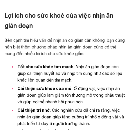
Play
Unmute
Setting
En
fu
Lợi ích cho sức khoẻ của việc nhịn ăn
gián đoạn
Bên cạnh tìm hiểu vấn đề nhịn ăn có giảm cân không; bạn cũng
nên biết thêm phương pháp nhịn ăn gián đoạn cũng có thể
mang đến nhiều lợi ích cho sức khỏe gồm:
Tốt cho sức khỏe tim mạch:
Nhịn ăn gián đoạn còn
giúp cải thiện huyết áp và nhịp tim cũng như các số liệu
khác liên quan đến tim mạch.
Cải thiện sức khỏe của mô:
Ở động vật, việc nhịn ăn
gián đoạn giúp làm giảm tổn thương mô trong phẫu thuật
và giúp cơ thể nhanh hồi phục hơn.
Cải thiện trí nhớ:
Các nghiên cứu đã chỉ ra rằng, việc
nhịn ăn gián đoạn giúp tăng cường trí nhớ ở động vật và
phát triển tư duy ở người trưởng thành.