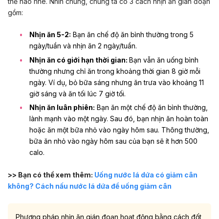
thế nào nhé. Nhìn chung, chúng ta có 3 cách nhịn ăn gián đoạn
gồm:
Nhịn ăn 5-2:
Bạn ăn chế độ ăn bình thường trong 5
ngày/tuần và nhịn ăn 2 ngày/tuần.
Nhịn ăn có giới hạn thời gian:
Bạn vẫn ăn uống bình
thường nhưng chỉ ăn trong khoảng thời gian 8 giờ mỗi
ngày. Ví dụ, bỏ bữa sáng nhưng ăn trưa vào khoảng 11
giờ sáng và ăn tối lúc 7 giờ tối.
Nhịn ăn luân phiên:
Bạn ăn một chế độ ăn bình thường,
lành mạnh vào một ngày. Sau đó, bạn nhịn ăn hoàn toàn
hoặc ăn một bữa nhỏ vào ngày hôm sau. Thông thường,
bữa ăn nhỏ vào ngày hôm sau của bạn sẽ ít hơn 500
calo.
>> Bạn có thể xem thêm:
Uống nước lá dứa có giảm cân
không? Cách nấu nước lá dứa để uống giảm cân
Phương pháp nhịn ăn gián đoạn hoạt động bằng cách đốt