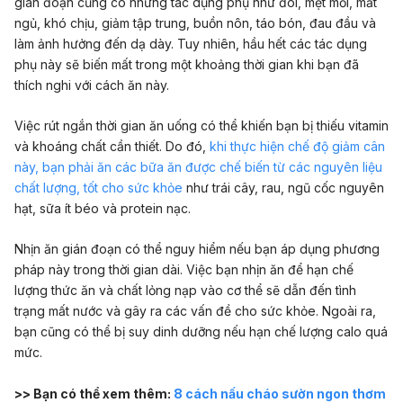
gián đoạn cũng có những tác dụng phụ như đói, mệt mỏi, mất
ngủ, khó chịu, giảm tập trung, buồn nôn, táo bón, đau đầu và
làm ảnh hưởng đến dạ dày. Tuy nhiên, hầu hết các tác dụng
phụ này sẽ biến mất trong một khoảng thời gian khi bạn đã
thích nghi với cách ăn này.
Việc rút ngắn thời gian ăn uống có thể khiến bạn bị thiếu vitamin
và khoáng chất cần thiết. Do đó,
khi thực hiện chế độ giảm cân
này, bạn phải ăn các bữa ăn được chế biến từ các nguyên liệu
chất lượng, tốt cho sức khỏe
như trái cây, rau, ngũ cốc nguyên
hạt, sữa ít béo và protein nạc.
Nhịn ăn gián đoạn có thể nguy hiểm nếu bạn áp dụng phương
pháp này trong thời gian dài. Việc bạn nhịn ăn để hạn chế
lượng thức ăn và chất lỏng nạp vào cơ thể sẽ dẫn đến tình
trạng mất nước và gây ra các vấn đề cho sức khỏe. Ngoài ra,
bạn cũng có thể bị suy dinh dưỡng nếu hạn chế lượng calo quá
mức.
>> Bạn có thể xem thêm:
8 cách nấu cháo sườn ngon thơm