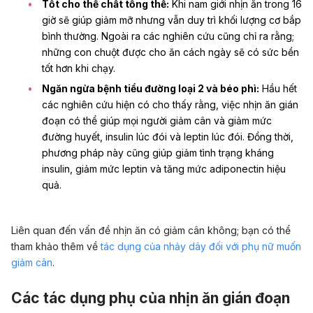
Tốt cho thể chất tổng thể:
Khi nam giới nhịn ăn trong 16
giờ sẽ giúp giảm mỡ nhưng vẫn duy trì khối lượng cơ bắp
bình thường. Ngoài ra các nghiên cứu cũng chỉ ra rằng;
những con chuột được cho ăn cách ngày sẽ có sức bền
tốt hơn khi chạy.
Ngăn ngừa bệnh tiểu đường loại 2 và béo phì:
Hầu hết
các nghiên cứu hiện có cho thấy rằng, việc nhịn ăn gián
đoạn có thể giúp mọi người giảm cân và giảm mức
đường huyết, insulin lúc đói và leptin lúc đói. Đồng thời,
phương pháp này cũng giúp giảm tình trạng kháng
insulin, giảm mức leptin và tăng mức adiponectin hiệu
quả.
Liên quan đến vấn đề nhịn ăn có giảm cân không; bạn có thể
tham khảo thêm về
tác dụng của nhảy dây đối với phụ nữ muốn
giảm cân
.
Các tác dụng phụ của nhịn ăn gián đoạn