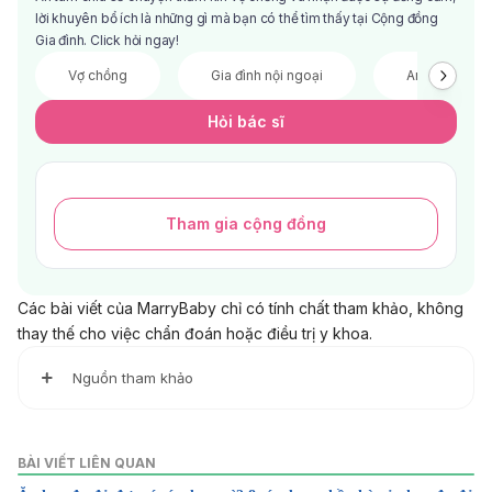
lời khuyên bổ ích là những gì mà bạn có thể tìm thấy tại Cộng đồng
Gia đình. Click hỏi ngay!
Vợ chồng
Gia đình nội ngoại
Anh chị em
Hỏi bác sĩ
Tham gia cộng đồng
Các bài viết của MarryBaby chỉ có tính chất tham khảo, không
thay thế cho việc chẩn đoán hoặc điều trị y khoa.
Nguồn tham khảo
1. Effects of Intermittent Fasting on Health, Aging, and Dise
ase
BÀI VIẾT LIÊN QUAN
https://nejm.org/doi/full/10.1056/NEJMra1905136