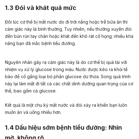
1.3 Đói và khát quá mức
Đôi lúc cơ thể bị mất nước do đi trời nắng hoặc trễ bữa ăn thì
cảm giác này là bình thường. Tuy nhiên, nếu thường xuyên đói
đến bủn rủn tay chân hoặc khát đến khô rát cổ họng; nhiều khả
năng bạn đã mắc bệnh tiểu đường.
Nguyên nhân gây ra cảm giác này là do cơ thể bị quá tải với
nhiệm vụ xử lý glucose trong máu. Nước được kéo ra khỏi tế
bào để cố gắng loại bỏ phần
glucose
dư thừa. Song quá trình
này lại làm mất đi tất cả các chất dinh dưỡng quan trọng của cơ
thể, bao gồm cả glucose.
Kết quả là một chu kỳ mất nước và đói xảy ra khiến bạn luôn
muốn ăn và uống nhiều hơn.
1.4 Dấu hiệu sớm bệnh tiểu đường: Nhìn
mờ, không rõ