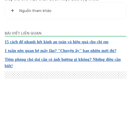
Nguồn tham khảo
1. Diabetes Symptoms
https://www.cdc.gov/diabetes/basics/symptoms.html
BÀI VIẾT LIÊN QUAN
Ngày truy cập: 27.06.2022
15 cách để nhanh hết kinh an toàn và hiệu quả cho chị em
2. Diabetes
1 tuần nên quan hệ mấy lần? "Chuyện ấy" bao nhiêu mới đủ?
https://www.mayoclinic.org/diseases-
Tiêm phòng chó dại cắn có ảnh hưởng gì không? Những điều cần
conditions/diabetes/symptoms-causes/syc-20371444
biết!
Ngày truy cập: 27.06.2022
3. Diabetes Symptoms
https://www.diabetes.org/diabetes/type-1/symptoms
Ngày truy cập: 27.06.2022
Loading
4. Diabetes
https://www.who.int/news-room/fact-
sheets/detail/diabetes#:~:text=
Ngày truy cập: 27.06.2022