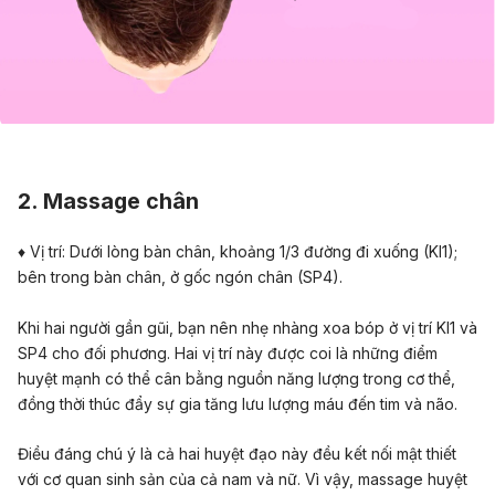
2. Massage chân
♦ Vị trí: Dưới lòng bàn chân, khoảng 1/3 đường đi xuống (KI1);
bên trong bàn chân, ở gốc ngón chân (SP4).
Khi hai người gần gũi, bạn nên nhẹ nhàng xoa bóp ở vị trí KI1 và
SP4 cho đối phương. Hai vị trí này được coi là những điểm
huyệt mạnh có thể cân bằng nguồn năng lượng trong cơ thể,
đồng thời thúc đẩy sự gia tăng lưu lượng máu đến tim và não.
Điều đáng chú ý là cả hai huyệt đạo này đều kết nối mật thiết
với
cơ quan sinh sản
của cả nam và nữ. Vì vậy, massage huyệt