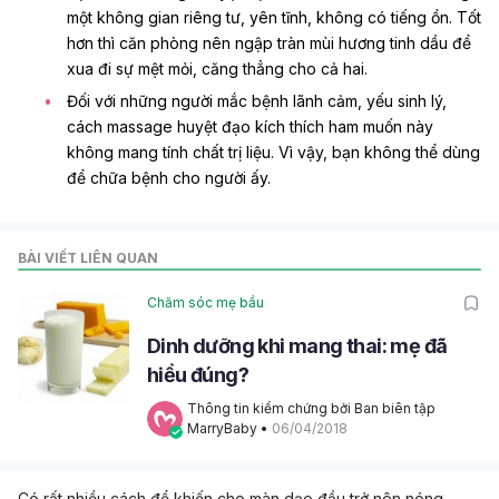
một không gian riêng tư, yên tĩnh, không có tiếng ồn. Tốt
hơn thì căn phòng nên ngập tràn mùi hương tinh dầu để
xua đi sự mệt mỏi, căng thẳng cho cả hai.
Đối với những người mắc bệnh lãnh cảm, yếu sinh lý,
cách massage huyệt đạo kích thích ham muốn này
không mang tính chất trị liệu. Vì vậy, bạn không thể dùng
để chữa bệnh cho người ấy.
BÀI VIẾT LIÊN QUAN
Chăm sóc mẹ bầu
Dinh dưỡng khi mang thai: mẹ đã
hiểu đúng?
Thông tin kiểm chứng bởi Ban biên tập 
MarryBaby
 • 
06/04/2018
Có rất nhiều cách để khiến cho màn dạo đầu trở nên nóng