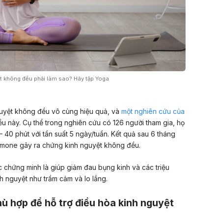
t không đều phải làm sao? Hãy tập Yoga
nguyệt không đều vô cùng hiệu quả, và
một nghiên cứu của
 này. Cụ thể trong nghiên cứu có 126 người tham gia, họ
– 40 phút với tần suất 5 ngày/tuần. Kết quả sau 6 tháng
rmone gây ra chứng kinh nguyệt không đều.
chứng minh là giúp giảm đau bụng kinh và các triệu
nh nguyệt như
trầm cảm
và lo lắng.
hù hợp để hỗ trợ điều hòa kinh nguyệt