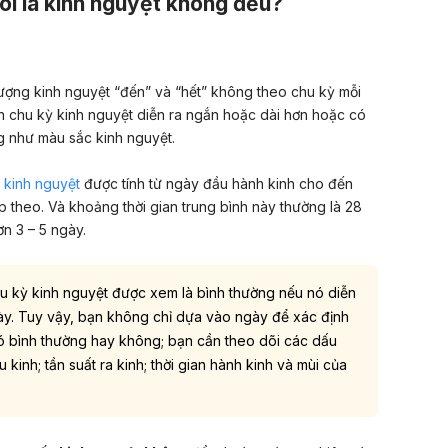
oi là kinh nguyệt không đều?
tượng kinh nguyệt “đến” và “hết” không theo chu kỳ mỗi
an chu kỳ kinh nguyệt diễn ra ngắn hoặc dài hơn hoặc có
 như màu sắc kinh nguyệt.
 kinh nguyệt
được tính từ ngày đầu hành kinh cho đến
p theo. Và khoảng thời gian trung bình này thường là 28
n 3 – 5 ngày.
u kỳ kinh nguyệt được xem là bình thường nếu nó diễn
ày. Tuy vậy, bạn không chỉ dựa vào ngày để xác định
ó bình thường hay không; bạn cần theo dõi các dấu
kinh; tần suất ra kinh; thời gian hành kinh và mùi của