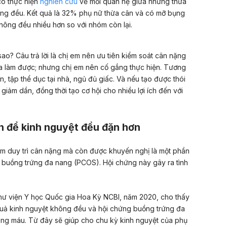
có thực hiện
nghiên cứu
về mối quan hệ giữa những thừa
hông đều. Kết quả là 32% phụ nữ thừa cân và có mỡ bụng
hông đều nhiều hơn so với nhóm còn lại.
ao? Câu trả lời là chị em nên ưu tiên kiểm soát cân nặng
a làm được; nhưng chị em nên cố gắng thực hiện. Tương
, tập thể dục tại nhà, ngủ đủ giấc. Và nếu tạo được thói
iảm dần, đồng thời tạo cơ hội cho nhiều lợi ích đến với
h để kinh nguyệt đều đặn hơn
em duy trì cân nặng mà còn được khuyến nghị là một phần
g buồng trứng đa nang (PCOS). Hội chứng này gây ra tình
ư viện Y học Quốc gia Hoa Kỳ NCBI, năm 2020,
cho thấy
u quả kinh nguyệt không đều và hội chứng buồng trứng đa
trong máu. Từ đây sẽ giúp cho chu kỳ kinh nguyệt của phụ