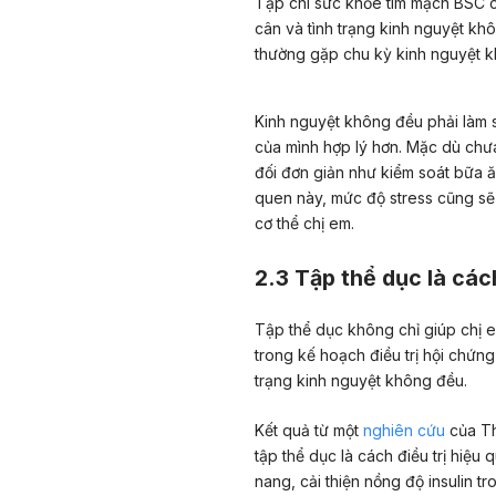
Tạp chí sức khỏe tim mạch BSC 
cân và tình trạng kinh nguyệt k
thường gặp chu kỳ kinh nguyệt k
Kinh nguyệt không đều phải làm s
của mình hợp lý hơn. Mặc dù chư
đối đơn giản như kiểm soát bữa ăn
quen này, mức độ stress cũng sẽ g
cơ thể chị em.
2.3 Tập thể dục là các
Tập thể dục không chỉ giúp chị 
trong kế hoạch điều trị hội chứn
trạng kinh nguyệt không đều.
Kết quả từ một
nghiên cứu
của Th
tập thể dục là cách điều trị hiệ
nang, cải thiện nồng độ insulin 