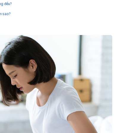
ông đều?
àm sao?