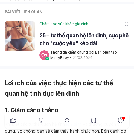
BÀI VIẾT LIÊN QUAN
Chăm sóc sức khỏe gia đình
25+ tư thế quan hệ lên đỉnh, cực phê
cho "cuộc yêu" kéo dài
Thông tin kiểm chứng bởi Ban biên tập 
MarryBaby
 • 
21/02/2024
Lợi ích của việc thực hiện các tư thế
quan hệ tình dục lên đỉnh
1. Giảm căng thẳng
x
Khi biết các tư thế quan hệ tình
lên đỉnh
và thường xuyên áp
dụng, vợ chồng bạn sẽ cảm thấy hạnh phúc hơn. Bên cạnh đó,