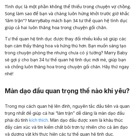
Tình dục là một phần không thể thiếu trong chuyện vợ chồng.
Song làm sao để bạn và chàng luôn hứng khởi trước giờ khắc
'lâm trận"? MarryBaby mách bạn 34 tư thế quan hệ tình dục
giúp cả hai luôn thăng hoa trong chuyện gối chăn.
Tư thế quan hệ tình dục được thay đổi nhiều kiểu sẽ giúp các
bạn cảm thấy thăng hoa và hứng thú hơn. Bạn muốn sáng tạo
trong chuyện phòng the nhưng chưa có ý tưởng? Marry Baby
sẽ gợi ý cho bạn 34 tư thế quan hệ tình dục mới mẻ, giúp bạn
và chồng luôn thăng hoa trong chuyện gối chăn. Hãy thử ngay
nhé!
Màn dạo đầu quan trọng thế nào khi yêu?
Trong mọi cách quan hệ lên đỉnh, nguyên tắc đầu tiên và quan
trọng nhất để giúp cả hai “lâm trận” dễ dàng là màn dạo đầu
phải đủ tính
kích thích
. Màn dạo đầu được xem là khâu thúc
đẩy cảm xúc và tìm kiếm chất bôi trơn tự nhiên cho cả âm đạo
và dương vật khi thực hiện các tư thế quan hệ tình dục.