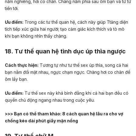
nằm nghiêng, hơi co chân. Chàng nằm phía sau ôm bạn và từ từ
tiến tới.
Ưu điểm:
Trong các tư thế quan hệ, cách này giúp Ttăng diện
tích tiếp xúc giữa hai người; tạo cảm giác kích thích và tò mò
khi bạn không nhìn thấy chàng.
18. Tư thế quan hệ tình dục úp thìa ngược
Cách thực hiện:
Tương tự như tư thế sex úp thìa, song cả hai
bạn nằm đối mặt nhau, ngực chạm ngực. Chàng hơi co chân để
ôm lấy bạn.
Ưu điểm:
Tư thế sex này khá bình đẳng khi cả hai bạn đều có
quyền chủ động ngang nhau trong cuộc yêu.
>>> Bạn có thể tham khảo:
8 cách quan hệ lâu ra cho vợ
chồng kéo dài phút giây mặn nồng
19. Tư thế chữ M