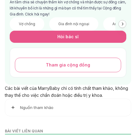
An tâm chia sẻ chuyện thầm kín vợ chồng và nhận được sự đồng cảm,
lời khuyên bổ ích là những gì mà bạn có thể tìm thấy tại Cộng đồng
Gia đình. Click hỏi ngay!
Vợ chồng
Gia đình nội ngoại
Anh chị em
Hỏi bác sĩ
Tham gia cộng đồng
Các bài viết của MarryBaby chỉ có tính chất tham khảo, không
thay thế cho việc chẩn đoán hoặc điều trị y khoa.
Nguồn tham khảo
1. How to fall in love…again
https://smartloving.org/how-to-fall-in-love-again/
BÀI VIẾT LIÊN QUAN