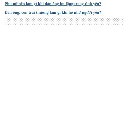
Ngày truy cập: 07.02.2023
Phụ nữ nên làm gì khi đàn ông im lặng trong tình yêu?
2. LOVING AGAIN AFTER THE LOSS OF AN INTIMATE PAR
Đàn ông, con trai thường làm gì khi họ nhớ người yêu?
TNER
https://www.taps.org/articles/26-2/loving-again-after-loss
Ngày truy cập: 07.02.2023
3. 9 Ways to Fall Back in Love
https://www.aarp.org/health/healthy-living/info-2015/fall-
Loading
back-in-love-photo.html#slide1
Ngày truy cập: 07.02.2023
4. Falling Out of Love
https://www.psychalive.org/falling-out-of-love/
Ngày truy cập: 07.02.2023
5. How to Fall in Love With Your Spouse All Over Again
https://www.nextavenue.org/how-fall-love-your-spouse-
all-over-again/
Ngày truy cập: 07.02.2023