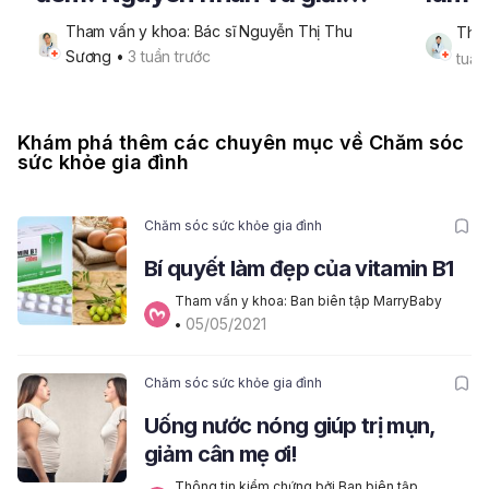
pháp lấy lại giấc ngủ trọn vẹn
da n
Tham vấn y khoa: Bác sĩ Nguyễn Thị Thu 
Tham
Sương
 • 
3 tuần trước
tuần
Khám phá thêm các chuyên mục về Chăm sóc
sức khỏe gia đình
Chăm sóc sức khỏe gia đình
Bí quyết làm đẹp của vitamin B1
Tham vấn y khoa: Ban biên tập MarryBaby
05/05/2021
• 
Chăm sóc sức khỏe gia đình
Uống nước nóng giúp trị mụn,
giảm cân mẹ ơi!
Thông tin kiểm chứng bởi Ban biên tập 