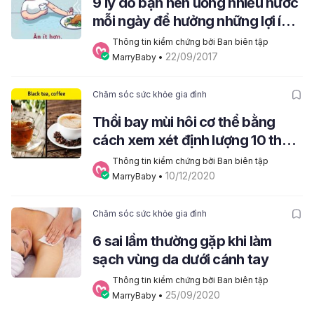
9 lý do bạn nên uống nhiều nước
mỗi ngày để hưởng những lợi ích
về sức khỏe
Thông tin kiểm chứng bởi Ban biên tập 
22/09/2017
MarryBaby
 • 
Chăm sóc sức khỏe gia đình
Thổi bay mùi hôi cơ thể bằng
cách xem xét định lượng 10 thực
phẩm này
Thông tin kiểm chứng bởi Ban biên tập 
10/12/2020
MarryBaby
 • 
Chăm sóc sức khỏe gia đình
6 sai lầm thường gặp khi làm
sạch vùng da dưới cánh tay
Thông tin kiểm chứng bởi Ban biên tập 
25/09/2020
MarryBaby
 • 