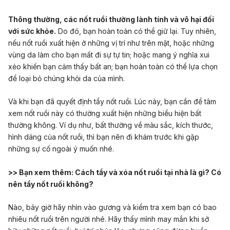
Thông thường, các nốt ruồi thường lành tính và vô hại đối
với sức khỏe.
Do đó, bạn hoàn toàn có thể giữ lại. Tuy nhiên,
nếu nốt ruồi xuất hiện ở những vị trí như trên mặt, hoặc những
vùng da làm cho bạn mất đi sự tự tin; hoặc mang ý nghĩa xui
xẻo khiến bạn cảm thấy bất an; bạn hoàn toàn có thể lựa chọn
để loại bỏ chúng khỏi da của mình.
Và khi bạn đã quyết định tẩy nốt ruồi. Lúc này, bạn cần để tâm
xem nốt ruồi này có thường xuất hiện những biểu hiện bất
thường không. Ví dụ như, bất thường về màu sắc, kích thước,
hình dáng của nốt ruồi, thì bạn nên đi khám trước khi gặp
những sự cố ngoài ý muốn nhé.
>> Bạn xem thêm:
Cách tẩy và xóa nốt ruồi tại nhà là gì? Có
nên tẩy nốt ruồi không?
Nào, bây giờ hãy nhìn vào gương và kiểm tra xem bạn có bao
nhiêu nốt ruồi trên người nhé. Hãy thấy mình may mắn khi sở