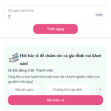
Số ngày hành kinh
ngày
Tính ngay
Hỏi bác sĩ để chăm sóc cả gia đình vui khoẻ
nào!
2k
Bài đăng
3.4k
Thành viên
·
Cùng Bác sĩ trực tuyến thảo luận mẹo vặt và kinh nghiệm chăm sóc
gia đình. Hỏi ngay!
Nấu ăn ngon
Thường thức gia đình
Đầu tư 
Hỏi bác sĩ