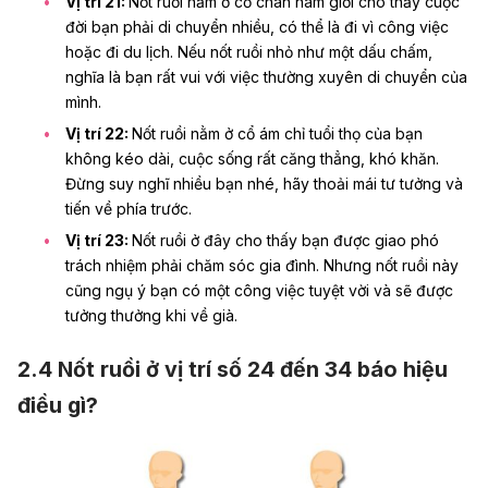
Vị trí 21:
Nốt ruồi nằm ở cổ chân nam giới cho thấy cuộc
đời bạn phải di chuyển nhiều, có thể là đi vì công việc
hoặc đi
du lịch
. Nếu nốt ruồi nhỏ như một dấu chấm,
nghĩa là bạn rất vui với việc thường xuyên di chuyển của
mình.
Vị trí 22:
Nốt ruồi nằm ở cổ ám chỉ tuổi thọ của bạn
không kéo dài, cuộc sống rất căng thẳng, khó khăn.
Đừng suy nghĩ nhiều bạn nhé, hãy thoải mái tư tưởng và
tiến về phía trước.
Vị trí 23:
Nốt ruồi ở đây cho thấy bạn được giao phó
trách nhiệm phải chăm sóc gia đình. Nhưng nốt ruồi này
cũng ngụ ý bạn có một công việc tuyệt vời và sẽ được
tưởng thưởng khi về già.
2.4 Nốt ruồi ở vị trí số 24 đến 34 báo hiệu
điều gì?