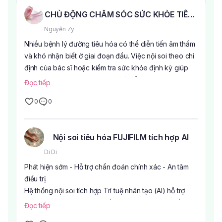
CHỦ ĐỘNG CHĂM SÓC SỨC KHỎE TIÊU HÓA 
Nguyễn Zy
Nhiều bệnh lý đường tiêu hóa có thể diễn tiến âm thầm
và khó nhận biết ở giai đoạn đầu. Việc nội soi theo chỉ
định của bác sĩ hoặc kiểm tra sức khỏe định kỳ giúp
theo dõi tình trạng hệ tiêu hóa và hỗ trợ phát hiện sớm
Đọc tiếp
các bất thường.
0
0
Tại Bệnh viện Âu Cơ, dịch vụ Nội soi tiêu hóa không
đau được đầu tư với:
Hệ thống nội soi Fujifilm (Nhật Bản)
Nội soi tiêu hóa FUJIFILM tích hợp AI
Tích hợp Trí tuệ nhân tạo (AI) hỗ trợ bác sĩ trong quá
trình quan sát hình ảnh nội soi
Di Di
Hình ảnh sắc nét, hỗ trợ đánh giá chính xác hơn
Phát hiện sớm - Hỗ trợ chẩn đoán chính xác - An tâm
Quy trình nhẹ nhàng, đảm bảo an toàn theo quy trình
điều trị.
chuyên môn
Hệ thống nội soi tích hợp Trí tuệ nhân tạo (AI) hỗ trợ
Đội ngũ bác sĩ giàu kinh nghiệm
bác sĩ nhận diện sớm các tổn thương nghi ngờ, kết hợp
Đọc tiếp
Nội soi tiêu hóa được bác sĩ chỉ định trong nhiều
hình ảnh sắc nét, góp phần nâng cao hiệu quả tầm