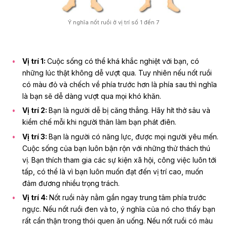
Ý nghĩa nốt ruồi ở vị trí số 1 đến 7
Vị trí 1:
Cuộc sống có thể khá khắc nghiệt với bạn, có
những lúc thật không dễ vượt qua. Tuy nhiên nếu nốt ruồi
có màu đỏ và chếch về phía trước hơn là phía sau thì nghĩa
là bạn sẽ dễ dàng vượt qua mọi khó khăn.
Vị trí 2:
Bạn là người dễ bị
căng thẳng
. Hãy hít thở sâu và
kiềm chế mỗi khi người thân làm bạn phát điên.
Vị trí 3:
Bạn là người có năng lực, được mọi người yêu mến.
Cuộc sống của bạn luôn bận rộn với những thử thách thú
vị. Bạn thích tham gia các sự kiện xã hội, công việc luôn tới
tấp, có thể là vì bạn luôn muốn đạt đến vị trí cao, muốn
đảm đương nhiều trọng trách.
Vị trí 4:
Nốt ruồi này nằm gần ngay trung tâm phía trước
ngực. Nếu nốt ruồi đen và to, ý nghĩa của nó cho thấy bạn
rất cẩn thận trong thói quen ăn uống. Nếu nốt ruồi có màu