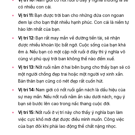
có nhiều con cái.
Vị trí 11:
Bạn được trời ban cho những đứa con ngoan
đem lại cho bạn thật nhiều hạnh phúc. Con cái là niềm tự
hào lớn nhất của bạn.
Vị trí 12:
Bạn rất may mắn về đường tiền tài, sẽ nhận
được nhiều khoản lộc bất ngờ. Cuộc sống của bạn khá
êm ả. Nếu bạn có một cặp nốt ruồi ở đây thì ý nghĩa vô
cùng vì phú quý trời ban không thể nào đếm xuể.
Vị trí 13:
Nốt ruồi nằm ở hai bên bụng cho thấy bạn sẽ có
một người chồng đẹp trai hoặc một người vợ xinh xắn.
Bản thân bạn cũng có nét đẹp rất cuốn hút.
Vị trí 14:
Nam giới có nốt ruồi gần nách là dấu hiệu của
sự may mắn. Nếu nốt ruồi nằm ẩn sâu dưới nách, ngụ ý
bạn sẽ bước lên cao trong nấc thang cuộc đời.
Vị trí 15:
Nốt ruồi ở vị trí này cho thấy ý nghĩa bạn làm
việc cực khổ mới đạt được điều mình muốn. Công việc
của bạn đôi khi phải lao động thể chất nặng nhọc.