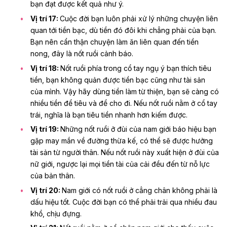
bạn đạt được kết quả như ý.
Vị trí 17:
Cuộc đời bạn luôn phải xử lý những chuyện liên
quan tới tiền bạc, dù tiền đó đôi khi chẳng phải của bạn.
Bạn nên cẩn thận chuyện làm ăn liên quan đến tiền
nong, đây là nốt ruồi cảnh báo.
Vị trí 18:
Nốt ruồi phía trong cổ tay ngụ ý bạn thích tiêu
tiền, bạn không quản được tiền bạc cũng như tài sản
của mình. Vậy hãy dùng tiền làm từ thiện, bạn sẽ càng có
nhiều tiền để tiêu và để cho đi. Nếu nốt ruồi nằm ở cổ tay
trái, nghĩa là bạn tiêu tiền nhanh hơn kiếm được.
Vị trí 19:
Những nốt ruồi ở đùi của nam giới báo hiệu bạn
gặp may mắn về đường thừa kế, có thể sẽ được hưởng
tài sản từ người thân. Nếu nốt ruồi này xuất hiện ở đùi của
nữ giới, ngược lại mọi tiền tài của cải đều đến từ nỗ lực
của bản thân.
Vị trí 20:
Nam giới có nốt ruồi ở cẳng chân không phải là
dấu hiệu tốt. Cuộc đời bạn có thể phải trải qua nhiều đau
khổ, chịu đựng.