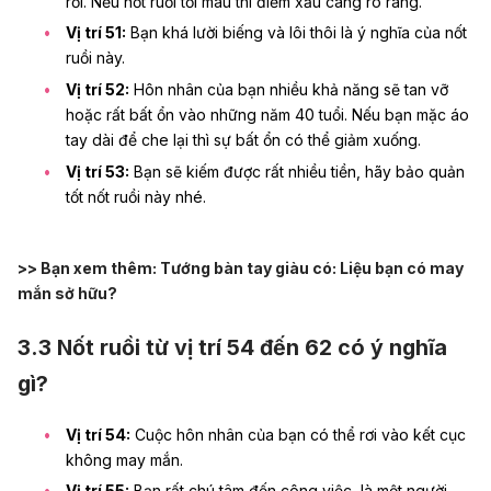
rối. Nếu nốt ruồi tối màu thì điềm xấu càng rõ ràng.
Vị trí 51:
Bạn khá lười biếng và lôi thôi là ý nghĩa của nốt
ruồi này.
Vị trí 52:
Hôn nhân của bạn nhiều khả năng sẽ tan vỡ
hoặc rất bất ổn vào những năm 40 tuổi. Nếu bạn mặc áo
tay dài để che lại thì sự bất ổn có thể giảm xuống.
Vị trí 53:
Bạn sẽ kiếm được rất nhiều tiền, hãy bảo quản
tốt nốt ruồi này nhé.
>> Bạn xem thêm:
Tướng bàn tay giàu có: Liệu bạn có may
mắn sở hữu?
3.3 Nốt ruồi từ vị trí 54 đến 62 có ý nghĩa
gì?
Vị trí 54:
Cuộc hôn nhân của bạn có thể rơi vào kết cục
không may mắn.
Vị trí 55:
Bạn rất chú tâm đến công việc, là một người