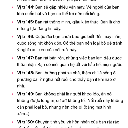
Vị trí 44:
Bạn sẽ gặp nhiều vận may. Vẻ ngoài của bạn
khá cuốn hút và bạn có thể trở nên nổi tiếng.
Vị trí 45:
Bạn rất thông minh, giàu kiến thức. Bạn là chỗ
nương tựa đáng tin cậy.
Vị trí 46:
Cuộc đời bạn chưa bao giờ biết đến may mắn,
cuộc sống rất khốn đốn. Có thể bạn nên loại bỏ để tránh
ý nghĩa xui xẻo của nốt ruồi này.
Vị trí 47:
Bạn rất bận rộn, những việc bạn làm đều được
thừa nhận. Bạn có mối quan hệ tốt với hầu hết mọi người.
Vị trí 48:
Bạn thường phải xa nhà, thậm chí là sống ở
phương xa. Ý nghĩa nốt ruồi cho thấy bạn ít khi nào ở
nhà.
Vị trí 49:
Bạn không phải là người khéo léo, ăn nói
không được lòng ai, cư xử không tốt. Nốt ruồi này không
cần phải loại bỏ, nhưng nên che đi (bằng một hình
xăm…).
Vị trí 50:
Chuyện tình yêu và hôn nhân của bạn rất rắc