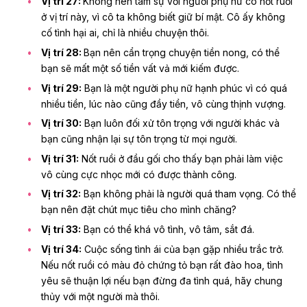
Vị trí 27:
Không nên tâm sự với người phụ nữ có nốt ruồi
ở vị trí này, vì cô ta không biết giữ bí mật. Cô ấy không
cố tình hại ai, chỉ là nhiều chuyện thôi.
Vị trí 28:
Bạn nên cẩn trọng chuyện tiền nong, có thể
bạn sẽ mất một số tiền vất vả mới kiếm được.
Vị trí 29:
Bạn là một người phụ nữ hạnh phúc vì có quá
nhiều tiền, lúc nào cũng đầy tiền, vô cùng thịnh vượng.
Vị trí 30:
Bạn luôn đối xử tôn trọng với người khác và
bạn cũng nhận lại sự tôn trọng từ mọi người.
Vị trí 31:
Nốt ruồi ở đầu gối cho thấy bạn phải làm việc
vô cùng cực nhọc mới có được thành công.
Vị trí 32:
Bạn không phải là người quá tham vọng. Có thể
bạn nên đặt chút mục tiêu cho mình chăng?
Vị trí 33:
Bạn có thể khá vô tình, vô tâm, sắt đá.
Vị trí 34:
Cuộc sống tình ái của bạn gặp nhiều trắc trở.
Nếu nốt ruồi có màu đỏ chứng tỏ bạn rất đào hoa, tình
yêu sẽ thuận lợi nếu bạn đừng đa tình quá, hãy chung
thủy với một người mà thôi.