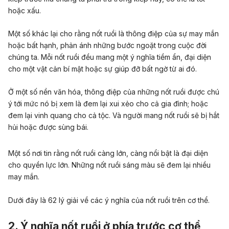
hoặc xấu.
Một số khác lại cho rằng nốt ruồi là thông điệp của sự may mắn
hoặc bất hạnh, phản ánh những bước ngoặt trong cuộc đời
chúng ta. Mỗi nốt ruồi đều mang một ý nghĩa tiềm ẩn, đại diện
cho một vật cản bí mật hoặc sự giúp đỡ bất ngờ từ ai đó.
Ở một số nền văn hóa, thông điệp của những nốt ruồi được chú
ý tới mức nó bị xem là đem lại xui xẻo cho cả gia đình; hoặc
đem lại vinh quang cho cả tộc. Và người mang nốt ruồi sẽ bị hắt
hủi hoặc được sùng bái.
Một số nơi tin rằng nốt ruồi càng lớn, càng nổi bật là đại diện
cho quyền lực lớn. Những nốt ruồi sáng màu sẽ đem lại nhiều
may mắn.
Dưới đây là 62 lý giải về các ý nghĩa của nốt ruồi trên cơ thể.
2. Ý nghĩa nốt ruồi ở phía trước cơ thể