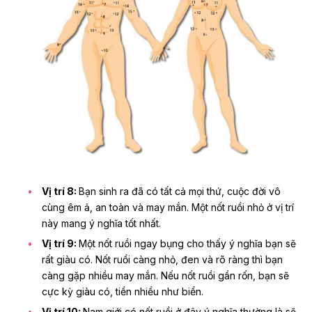
Vị trí 8:
Bạn sinh ra đã có tất cả mọi thứ, cuộc đời vô
cùng êm ả, an toàn và may mắn. Một nốt ruồi nhỏ ở vị trí
này mang ý nghĩa tốt nhất.
Vị trí 9:
Một nốt ruồi ngay bụng cho thấy ý nghĩa bạn sẽ
rất giàu có. Nốt ruồi càng nhỏ, đen và rõ ràng thì bạn
càng gặp nhiều may mắn. Nếu nốt ruồi gần rốn, bạn sẽ
cực kỳ giàu có, tiền nhiều như biển.
Vị trí 10:
Nam giới có nốt ruồi ở đây ý nghĩa thường là sẽ