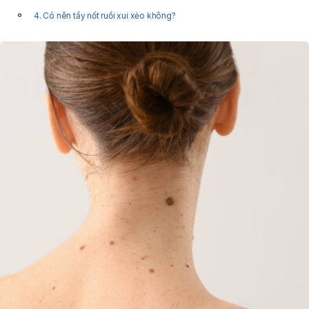
4. Có nên tẩy nốt ruồi xui xẻo không?