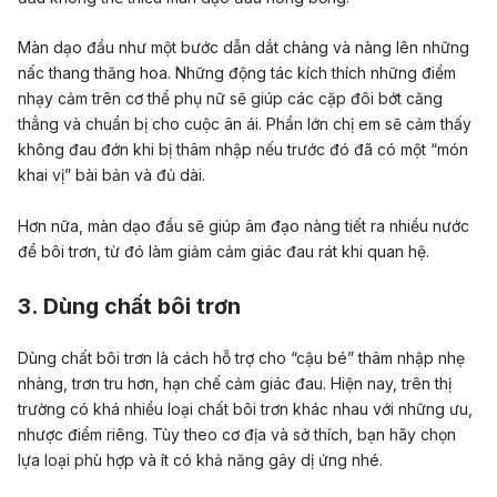
Màn dạo đầu như một bước dẫn dắt chàng và nàng lên những
nấc thang thăng hoa. Những động tác kích thích
những điểm
nhạy cảm trên cơ thể phụ nữ
sẽ giúp các cặp đôi bớt căng
thẳng và chuẩn bị cho cuộc ân ái. Phần lớn chị em sẽ cảm thấy
không đau đớn khi bị thâm nhập nếu trước đó đã có một “món
khai vị” bài bản và đủ dài.
Hơn nữa, màn dạo đầu sẽ giúp âm đạo nàng tiết ra nhiều nước
để bôi trơn, từ đó làm giảm cảm giác đau rát khi quan hệ.
3. Dùng chất bôi trơn
Dùng chất bôi trơn là cách hỗ trợ cho “cậu bé” thâm nhập nhẹ
nhàng, trơn tru hơn, hạn chế cảm giác đau. Hiện nay, trên thị
trường có khá nhiều loại chất bôi trơn khác nhau với những ưu,
nhược điểm riêng. Tùy theo cơ địa và sở thích, bạn hãy chọn
lựa loại phù hợp và ít có khả năng gây dị ứng nhé.