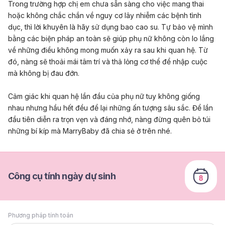
Trong trường hợp chị em chưa sẵn sàng cho việc mang thai
hoặc không chắc chắn về nguy cơ lây nhiễm các bệnh tình
dục, thì lời khuyên là hãy sử dụng bao cao su. Tự bảo vệ mình
bằng các biện pháp an toàn sẽ giúp phụ nữ không còn lo lắng
về những điều không mong muốn xảy ra sau khi quan hệ. Từ
đó, nàng sẽ thoải mái tâm trí và thả lỏng cơ thể để nhập cuộc
mà không bị đau đớn.
Cảm giác khi quan hệ lần đầu của phụ nữ tuy không giống
nhau nhưng hầu hết đều để lại những ấn tượng sâu sắc. Để lần
đầu tiên diễn ra trọn vẹn và đáng nhớ, nàng đừng quên bỏ túi
những bí kíp mà MarryBaby đã chia sẻ ở trên nhé.
Công cụ tính ngày dự sinh
Phương pháp tính toán