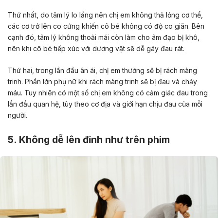
Thứ nhất, do tâm lý lo lắng nên chị em không thả lỏng cơ thể,
các cơ trở lên co cứng khiến cô bé không có độ co giãn. Bên
cạnh đó, tâm lý không thoải mái còn làm cho âm đạo bị khô,
nên khi cô bé tiếp xúc với dương vật sẽ dễ gây đau rát.
Thứ hai, trong lần đầu ân ái, chị em thường sẽ bị rách màng
trinh. Phần lớn phụ nữ khi rách màng trinh sẽ bị đau và chảy
máu. Tuy nhiên có một số chị em không có cảm giác đau trong
lần đầu quan hệ, tùy theo cơ địa và giới hạn chịu đau của mỗi
người.
5. Không dễ lên đỉnh như trên phim