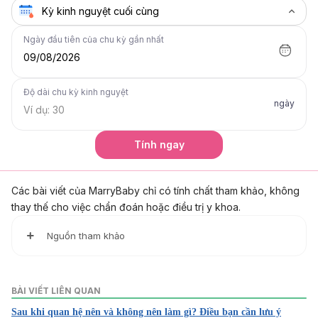
Ngày đầu tiên của chu kỳ gần nhất
09/08/2026
Độ dài chu kỳ kinh nguyệt
ngày
Tính ngay
Các bài viết của MarryBaby chỉ có tính chất tham khảo, không
thay thế cho việc chẩn đoán hoặc điều trị y khoa.
Nguồn tham khảo
1. What happens the first time you have sex?
https://www.plannedparenthood.org/learn/teens/sex/virgi
BÀI VIẾT LIÊN QUAN
nity/what-happens-first-time-you-have-sex
Sau khi quan hệ nên và không nên làm gì? Điều bạn cần lưu ý