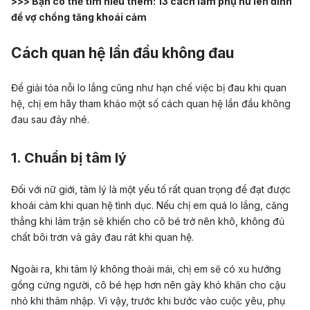
>>> Bạn có thể tìm hiểu thêm:
13 cách làm phụ nữ lên đỉnh
để vợ chồng tăng khoái cảm
Cách quan hệ lần đầu không đau
Để giải tỏa nỗi lo lắng cũng như hạn chế việc bị đau khi quan
hệ, chị em hãy tham khảo một số cách quan hệ lần đầu không
đau sau đây nhé.
1. Chuẩn bị tâm lý
Đối với nữ giới, tâm lý là một yếu tố rất quan trọng để đạt được
khoái cảm khi quan hệ tình dục. Nếu chị em quá lo lắng, căng
thẳng khi lâm trận sẽ khiến cho cô bé trở nên khô, không đủ
chất bôi trơn và gây đau rát khi quan hệ.
Ngoài ra, khi tâm lý không thoải mái, chị em sẽ có xu hướng
gồng cứng người, cô bé hẹp hơn nên gây khó khăn cho cậu
nhỏ khi thâm nhập. Vì vậy, trước khi bước vào cuộc yêu, phụ