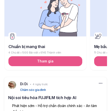
Chuẩn bị mang thai
Mẹ bầu
4 Chủ đề
1000 Bài viết
6145 Thành viên
11 Chủ đề
26
Tham gia
Di Di
4 ngày trước
Chăm sóc gia đình
Nội soi tiêu hóa FUJIFILM tích hợp AI
Phát hiện sớm - Hỗ trợ chẩn đoán chính xác - An tâm 