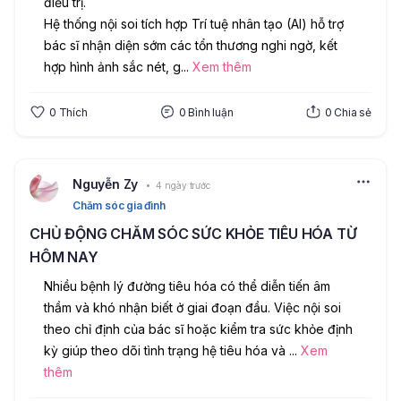
điều trị.
Hệ thống nội soi tích hợp Trí tuệ nhân tạo (AI) hỗ trợ 
bác sĩ nhận diện sớm các tổn thương nghi ngờ, kết 
hợp hình ảnh sắc nét, g
...
Xem thêm
0
Thích
0
Bình luận
0
Chia sẻ
Nguyễn Zy
4 ngày trước
Chăm sóc gia đình
CHỦ ĐỘNG CHĂM SÓC SỨC KHỎE TIÊU HÓA TỪ
HÔM NAY
Nhiều bệnh lý đường tiêu hóa có thể diễn tiến âm 
thầm và khó nhận biết ở giai đoạn đầu. Việc nội soi 
theo chỉ định của bác sĩ hoặc kiểm tra sức khỏe định 
kỳ giúp theo dõi tình trạng hệ tiêu hóa và 
...
Xem
thêm