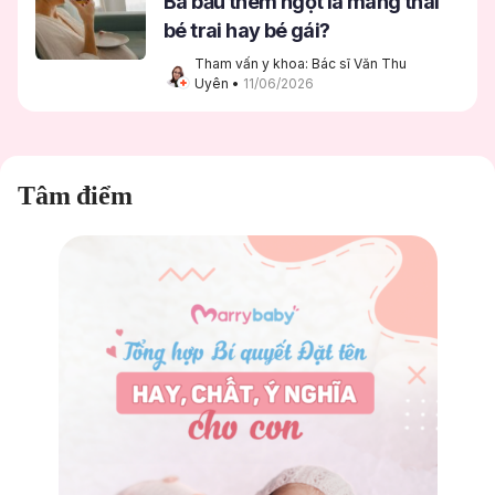
Bà bầu thèm ngọt là mang thai
bé trai hay bé gái?
Tham vấn y khoa: Bác sĩ Văn Thu 
Uyên
 • 
11/06/2026
Tâm điểm