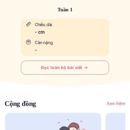
Tuần 1
Chiều dài
-
cm
Cân nặng
-
Đọc toàn bộ bài viết
Cộng đồng
Xem thêm