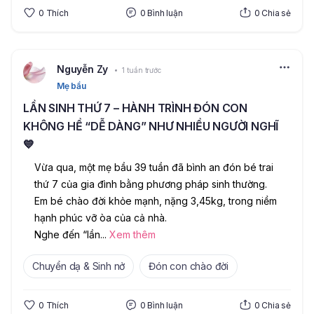
0
Thích
0
Bình luận
0
Chia sẻ
Nguyễn Zy
1 tuần trước
Mẹ bầu
LẦN SINH THỨ 7 – HÀNH TRÌNH ĐÓN CON
KHÔNG HỀ “DỄ DÀNG” NHƯ NHIỀU NGƯỜI NGHĨ
💙
Vừa qua, một mẹ bầu 39 tuần đã bình an đón bé trai 
thứ 7 của gia đình bằng phương pháp sinh thường. 
Em bé chào đời khỏe mạnh, nặng 3,45kg, trong niềm 
hạnh phúc vỡ òa của cả nhà.
Nghe đến “lần
...
Xem thêm
Chuyển dạ & Sinh nở
Đón con chào đời
0
Thích
0
Bình luận
0
Chia sẻ