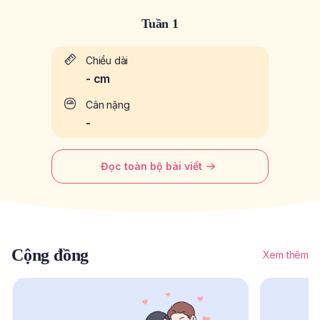
Tuần 1
Chiều dài
-
cm
Cân nặng
-
Đọc toàn bộ bài viết
Cộng đồng
Xem thêm