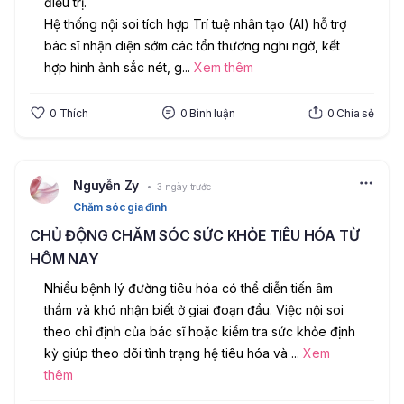
điều trị.
Hệ thống nội soi tích hợp Trí tuệ nhân tạo (AI) hỗ trợ 
bác sĩ nhận diện sớm các tổn thương nghi ngờ, kết 
hợp hình ảnh sắc nét, g
...
Xem thêm
0
Thích
0
Bình luận
0
Chia sẻ
Nguyễn Zy
3 ngày trước
Chăm sóc gia đình
CHỦ ĐỘNG CHĂM SÓC SỨC KHỎE TIÊU HÓA TỪ
HÔM NAY
Nhiều bệnh lý đường tiêu hóa có thể diễn tiến âm 
thầm và khó nhận biết ở giai đoạn đầu. Việc nội soi 
theo chỉ định của bác sĩ hoặc kiểm tra sức khỏe định 
kỳ giúp theo dõi tình trạng hệ tiêu hóa và 
...
Xem
thêm