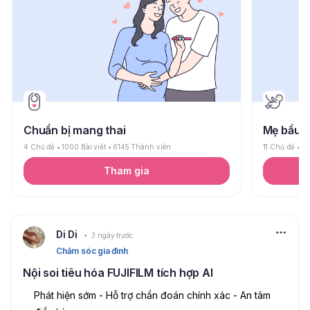
Chuẩn bị mang thai
Mẹ bầu
4 Chủ đề
1000 Bài viết
6145 Thành viên
11 Chủ đề
26
Tham gia
Di Di
3 ngày trước
Chăm sóc gia đình
Nội soi tiêu hóa FUJIFILM tích hợp AI
Phát hiện sớm - Hỗ trợ chẩn đoán chính xác - An tâm 