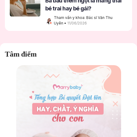
Bà bầu thèm ngọt là mang thai
bé trai hay bé gái?
Tham vấn y khoa: Bác sĩ Văn Thu 
Uyên
 • 
11/06/2026
Tâm điểm