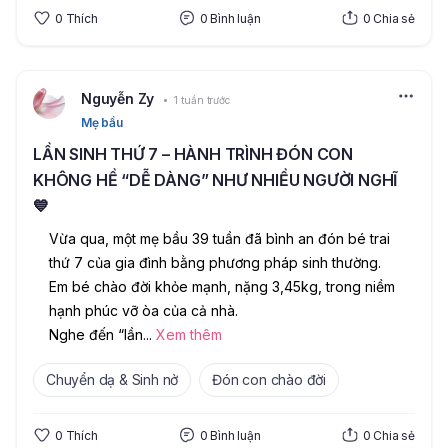
0
Thích
0
Bình luận
0
Chia sẻ
Nguyễn Zy
1 tuần trước
Mẹ bầu
LẦN SINH THỨ 7 – HÀNH TRÌNH ĐÓN CON
KHÔNG HỀ “DỄ DÀNG” NHƯ NHIỀU NGƯỜI NGHĨ
💙
Vừa qua, một mẹ bầu 39 tuần đã bình an đón bé trai 
thứ 7 của gia đình bằng phương pháp sinh thường. 
Em bé chào đời khỏe mạnh, nặng 3,45kg, trong niềm 
hạnh phúc vỡ òa của cả nhà.
Nghe đến “lần
...
Xem thêm
Chuyển dạ & Sinh nở
Đón con chào đời
0
Thích
0
Bình luận
0
Chia sẻ