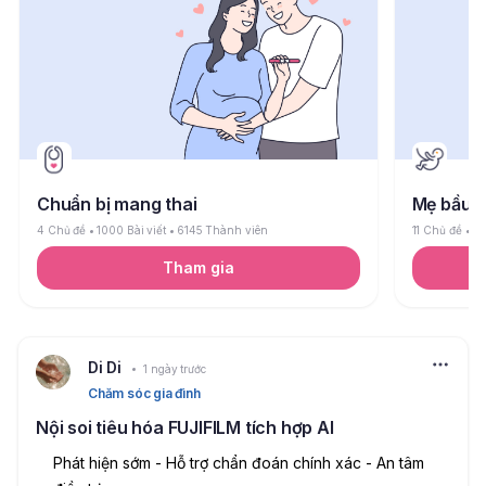
Chuẩn bị mang thai
Mẹ bầu
4 Chủ đề
1000 Bài viết
6145 Thành viên
11 Chủ đề
26
Tham gia
Di Di
1 ngày trước
Chăm sóc gia đình
Nội soi tiêu hóa FUJIFILM tích hợp AI
Phát hiện sớm - Hỗ trợ chẩn đoán chính xác - An tâm 