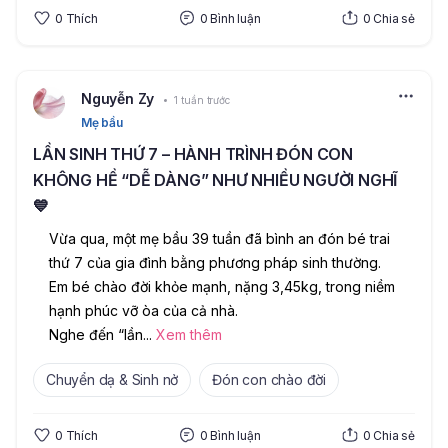
0
Thích
0
Bình luận
0
Chia sẻ
Nguyễn Zy
1 tuần trước
Mẹ bầu
LẦN SINH THỨ 7 – HÀNH TRÌNH ĐÓN CON
KHÔNG HỀ “DỄ DÀNG” NHƯ NHIỀU NGƯỜI NGHĨ
💙
Vừa qua, một mẹ bầu 39 tuần đã bình an đón bé trai 
thứ 7 của gia đình bằng phương pháp sinh thường. 
Em bé chào đời khỏe mạnh, nặng 3,45kg, trong niềm 
hạnh phúc vỡ òa của cả nhà.
Nghe đến “lần
...
Xem thêm
Chuyển dạ & Sinh nở
Đón con chào đời
0
Thích
0
Bình luận
0
Chia sẻ