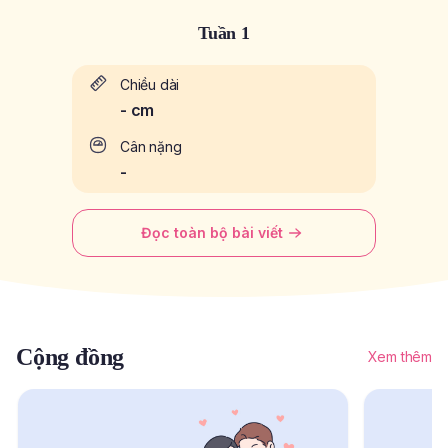
Tuần 1
Chiều dài
-
cm
Cân nặng
-
Đọc toàn bộ bài viết
Cộng đồng
Xem thêm