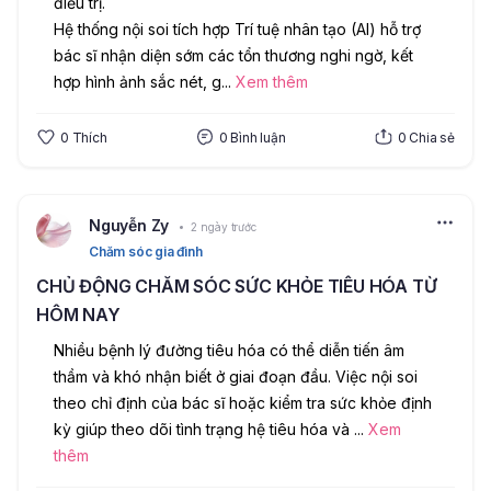
điều trị.
Hệ thống nội soi tích hợp Trí tuệ nhân tạo (AI) hỗ trợ 
bác sĩ nhận diện sớm các tổn thương nghi ngờ, kết 
hợp hình ảnh sắc nét, g
...
Xem thêm
0
Thích
0
Bình luận
0
Chia sẻ
Nguyễn Zy
2 ngày trước
Chăm sóc gia đình
CHỦ ĐỘNG CHĂM SÓC SỨC KHỎE TIÊU HÓA TỪ
HÔM NAY
Nhiều bệnh lý đường tiêu hóa có thể diễn tiến âm 
thầm và khó nhận biết ở giai đoạn đầu. Việc nội soi 
theo chỉ định của bác sĩ hoặc kiểm tra sức khỏe định 
kỳ giúp theo dõi tình trạng hệ tiêu hóa và 
...
Xem
thêm