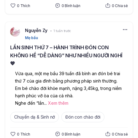
0
Thích
0
Bình luận
0
Chia sẻ
Nguyễn Zy
1 tuần trước
Mẹ bầu
LẦN SINH THỨ 7 – HÀNH TRÌNH ĐÓN CON
KHÔNG HỀ “DỄ DÀNG” NHƯ NHIỀU NGƯỜI NGHĨ
💙
Vừa qua, một mẹ bầu 39 tuần đã bình an đón bé trai 
thứ 7 của gia đình bằng phương pháp sinh thường. 
Em bé chào đời khỏe mạnh, nặng 3,45kg, trong niềm 
hạnh phúc vỡ òa của cả nhà.
Nghe đến “lần
...
Xem thêm
Chuyển dạ & Sinh nở
Đón con chào đời
0
Thích
0
Bình luận
0
Chia sẻ