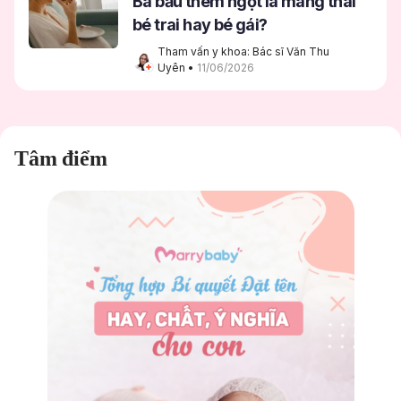
Bà bầu thèm ngọt là mang thai
bé trai hay bé gái?
Tham vấn y khoa: Bác sĩ Văn Thu 
Uyên
 • 
11/06/2026
Tâm điểm