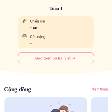
Tuần 1
Chiều dài
-
cm
Cân nặng
-
Đọc toàn bộ bài viết
Cộng đồng
Xem thêm