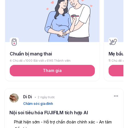
Chuẩn bị mang thai
Mẹ bầu
4 Chủ đề
1000 Bài viết
6145 Thành viên
11 Chủ đề
26
Tham gia
Di Di
2 ngày trước
Chăm sóc gia đình
Nội soi tiêu hóa FUJIFILM tích hợp AI
Phát hiện sớm - Hỗ trợ chẩn đoán chính xác - An tâm 