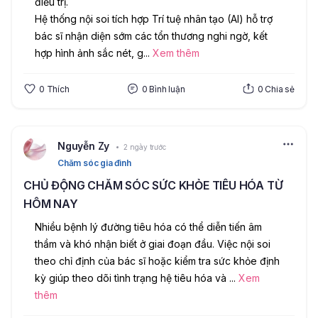
điều trị.
Hệ thống nội soi tích hợp Trí tuệ nhân tạo (AI) hỗ trợ 
bác sĩ nhận diện sớm các tổn thương nghi ngờ, kết 
hợp hình ảnh sắc nét, g
...
Xem thêm
0
Thích
0
Bình luận
0
Chia sẻ
Nguyễn Zy
2 ngày trước
Chăm sóc gia đình
CHỦ ĐỘNG CHĂM SÓC SỨC KHỎE TIÊU HÓA TỪ
HÔM NAY
Nhiều bệnh lý đường tiêu hóa có thể diễn tiến âm 
thầm và khó nhận biết ở giai đoạn đầu. Việc nội soi 
theo chỉ định của bác sĩ hoặc kiểm tra sức khỏe định 
kỳ giúp theo dõi tình trạng hệ tiêu hóa và 
...
Xem
thêm