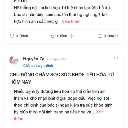
điều trị.
Hệ thống nội soi tích hợp Trí tuệ nhân tạo (AI) hỗ trợ 
bác sĩ nhận diện sớm các tổn thương nghi ngờ, kết 
hợp hình ảnh sắc nét, g
...
Xem thêm
0
Thích
0
Bình luận
0
Chia sẻ
Nguyễn Zy
2 ngày trước
Chăm sóc gia đình
CHỦ ĐỘNG CHĂM SÓC SỨC KHỎE TIÊU HÓA TỪ
HÔM NAY
Nhiều bệnh lý đường tiêu hóa có thể diễn tiến âm 
thầm và khó nhận biết ở giai đoạn đầu. Việc nội soi 
theo chỉ định của bác sĩ hoặc kiểm tra sức khỏe định 
kỳ giúp theo dõi tình trạng hệ tiêu hóa và 
...
Xem
thêm