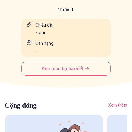
Tuần 1
Chiều dài
-
cm
Cân nặng
-
Đọc toàn bộ bài viết
Cộng đồng
Xem thêm