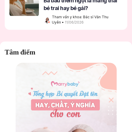
Bà bầu thèm ngọt là mang thai
bé trai hay bé gái?
Tham vấn y khoa: Bác sĩ Văn Thu 
Uyên
 • 
11/06/2026
Tâm điểm