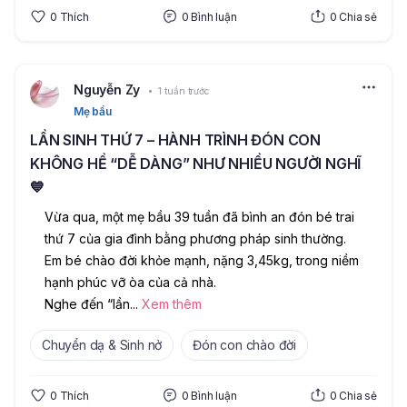
0
Thích
0
Bình luận
0
Chia sẻ
Nguyễn Zy
1 tuần trước
Mẹ bầu
LẦN SINH THỨ 7 – HÀNH TRÌNH ĐÓN CON
KHÔNG HỀ “DỄ DÀNG” NHƯ NHIỀU NGƯỜI NGHĨ
💙
Vừa qua, một mẹ bầu 39 tuần đã bình an đón bé trai 
thứ 7 của gia đình bằng phương pháp sinh thường. 
Em bé chào đời khỏe mạnh, nặng 3,45kg, trong niềm 
hạnh phúc vỡ òa của cả nhà.
Nghe đến “lần
...
Xem thêm
Chuyển dạ & Sinh nở
Đón con chào đời
0
Thích
0
Bình luận
0
Chia sẻ