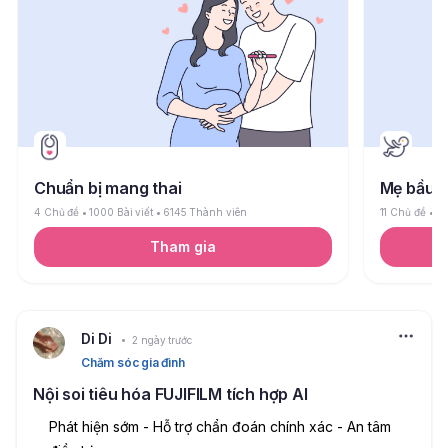
Chuẩn bị mang thai
Mẹ bầu
4 Chủ đề
1000 Bài viết
6145 Thành viên
11 Chủ đề
26
Tham gia
Di Di
2 ngày trước
Chăm sóc gia đình
Nội soi tiêu hóa FUJIFILM tích hợp AI
Phát hiện sớm - Hỗ trợ chẩn đoán chính xác - An tâm 