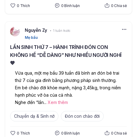
0
Thích
0
Bình luận
0
Chia sẻ
Nguyễn Zy
1 tuần trước
Mẹ bầu
LẦN SINH THỨ 7 – HÀNH TRÌNH ĐÓN CON
KHÔNG HỀ “DỄ DÀNG” NHƯ NHIỀU NGƯỜI NGHĨ
💙
Vừa qua, một mẹ bầu 39 tuần đã bình an đón bé trai 
thứ 7 của gia đình bằng phương pháp sinh thường. 
Em bé chào đời khỏe mạnh, nặng 3,45kg, trong niềm 
hạnh phúc vỡ òa của cả nhà.
Nghe đến “lần
...
Xem thêm
Chuyển dạ & Sinh nở
Đón con chào đời
0
Thích
0
Bình luận
0
Chia sẻ