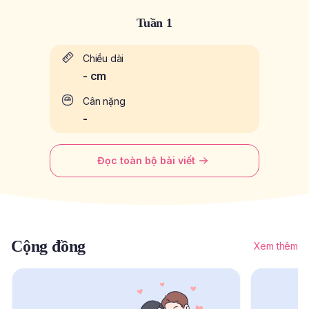
Tuần 1
Chiều dài
-
cm
Cân nặng
-
Đọc toàn bộ bài viết
Cộng đồng
Xem thêm