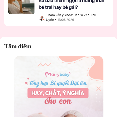
Bà bầu thèm ngọt là mang thai
bé trai hay bé gái?
Tham vấn y khoa: Bác sĩ Văn Thu 
Uyên
 • 
11/06/2026
Tâm điểm