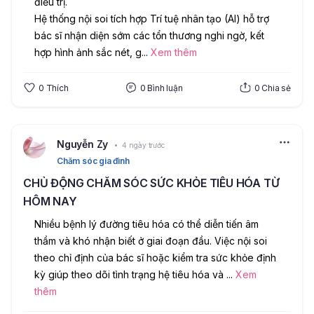
điều trị.
Hệ thống nội soi tích hợp Trí tuệ nhân tạo (AI) hỗ trợ 
bác sĩ nhận diện sớm các tổn thương nghi ngờ, kết 
hợp hình ảnh sắc nét, g
...
Xem thêm
0
Thích
0
Bình luận
0
Chia sẻ
Nguyễn Zy
4 ngày trước
Chăm sóc gia đình
CHỦ ĐỘNG CHĂM SÓC SỨC KHỎE TIÊU HÓA TỪ
HÔM NAY
Nhiều bệnh lý đường tiêu hóa có thể diễn tiến âm 
thầm và khó nhận biết ở giai đoạn đầu. Việc nội soi 
theo chỉ định của bác sĩ hoặc kiểm tra sức khỏe định 
kỳ giúp theo dõi tình trạng hệ tiêu hóa và 
...
Xem
thêm