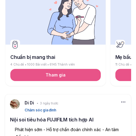
Chuẩn bị mang thai
Mẹ bầu
4 Chủ đề
1000 Bài viết
6145 Thành viên
11 Chủ đề
26
Tham gia
Di Di
3 ngày trước
Chăm sóc gia đình
Nội soi tiêu hóa FUJIFILM tích hợp AI
Phát hiện sớm - Hỗ trợ chẩn đoán chính xác - An tâm 