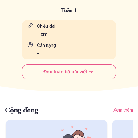
Tuần 1
Chiều dài
-
cm
Cân nặng
-
Đọc toàn bộ bài viết
Cộng đồng
Xem thêm