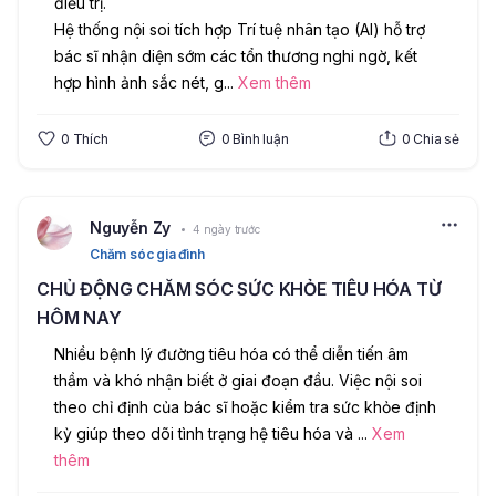
điều trị.
Hệ thống nội soi tích hợp Trí tuệ nhân tạo (AI) hỗ trợ 
bác sĩ nhận diện sớm các tổn thương nghi ngờ, kết 
hợp hình ảnh sắc nét, g
...
Xem thêm
0
Thích
0
Bình luận
0
Chia sẻ
Nguyễn Zy
4 ngày trước
Chăm sóc gia đình
CHỦ ĐỘNG CHĂM SÓC SỨC KHỎE TIÊU HÓA TỪ
HÔM NAY
Nhiều bệnh lý đường tiêu hóa có thể diễn tiến âm 
thầm và khó nhận biết ở giai đoạn đầu. Việc nội soi 
theo chỉ định của bác sĩ hoặc kiểm tra sức khỏe định 
kỳ giúp theo dõi tình trạng hệ tiêu hóa và 
...
Xem
thêm