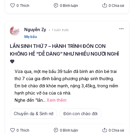
0
Thích
0
Bình luận
0
Chia sẻ
Nguyễn Zy
1 tuần trước
Mẹ bầu
LẦN SINH THỨ 7 – HÀNH TRÌNH ĐÓN CON
KHÔNG HỀ “DỄ DÀNG” NHƯ NHIỀU NGƯỜI NGHĨ
💙
Vừa qua, một mẹ bầu 39 tuần đã bình an đón bé trai 
thứ 7 của gia đình bằng phương pháp sinh thường. 
Em bé chào đời khỏe mạnh, nặng 3,45kg, trong niềm 
hạnh phúc vỡ òa của cả nhà.
Nghe đến “lần
...
Xem thêm
Chuyển dạ & Sinh nở
Đón con chào đời
0
Thích
0
Bình luận
0
Chia sẻ