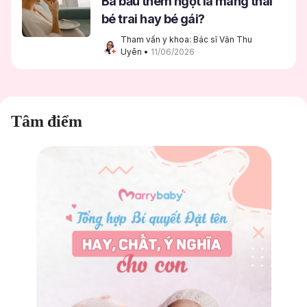
Bà bầu thèm ngọt là mang thai
bé trai hay bé gái?
Tham vấn y khoa: Bác sĩ Văn Thu 
Uyên
 • 
11/06/2026
Tâm điểm