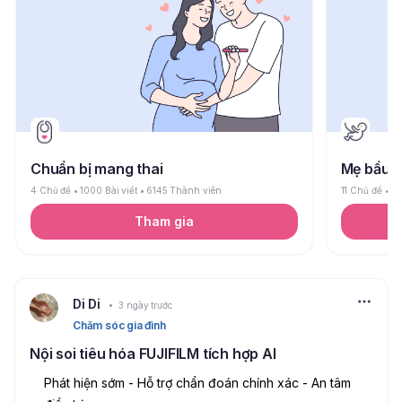
Chuẩn bị mang thai
Mẹ bầu
4 Chủ đề
1000 Bài viết
6145 Thành viên
11 Chủ đề
26
Tham gia
Di Di
3 ngày trước
Chăm sóc gia đình
Nội soi tiêu hóa FUJIFILM tích hợp AI
Phát hiện sớm - Hỗ trợ chẩn đoán chính xác - An tâm 